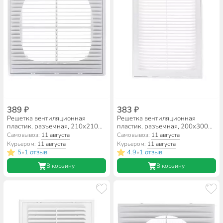
389 ₽
383 ₽
Решетка вентиляционная
Решетка вентиляционная
пластик, разъемная, 210х210
пластик, разъемная, 200х300
мм, с сеткой, Event, 2121П
мм, с сеткой, Event, 2030М/Р/С
Самовывоз:
11 августа
Самовывоз:
11 августа
Курьером:
11 августа
Курьером:
11 августа
5
1 отзыв
4.9
1 отзыв
•
•
В корзину
В корзину