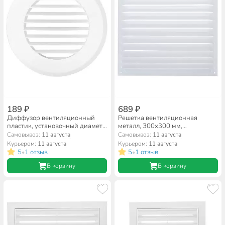
189 ₽
689 ₽
Диффузор вентиляционный
Решетка вентиляционная
пластик, установочный диаметр
металл, 300х300 мм,
100 мм, с фланцем d145 мм,
эмалированная, Event, 3030МЭ
Самовывоз:
11 августа
Самовывоз:
11 августа
Event, 145/100КР
Курьером:
11 августа
Курьером:
11 августа
5
1 отзыв
5
1 отзыв
•
•
В корзину
В корзину