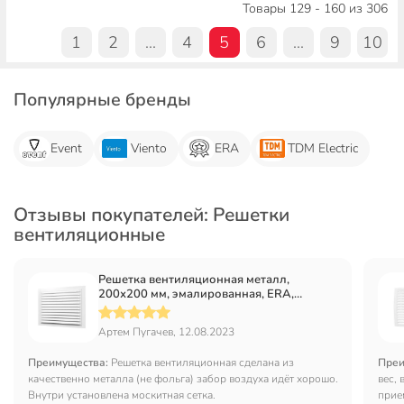
Товары 129 - 160 из 306
1
2
...
4
5
6
...
9
10
Популярные бренды
Event
Viento
ERA
TDM Electric
Отзывы покупателей: Решетки
вентиляционные
Решетка вентиляционная металл,
200х200 мм, эмалированная, ERA,
2020МЭ
Артем Пугачев, 12.08.2023
Преимущества:
Решетка вентиляционная сделана из
Преи
качественно металла (не фольга) забор воздуха идёт хорошо.
вес,
Внутри установлена москитная сетка.
прие