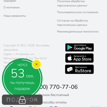
курьерам
Политика обработки
персональных данных
О компании
Пользовательское соглашение
Наши реквизиты
Согласие на обработку
персональных данных
Рекомендательные технологии
Copyright © 2011-2026. Все права
защищены.
Адрес: г. Астрахань, ул.
Минусинская, д. 8, ТЦ "Три Кота"
Телефон:
8 (800) 770-77-06
ЧЕРЕЗ
Почта:
sales@poryadok.ru
52
сек.
ты получишь
8 (800) 770-77-06
подарок
Звонок бесплатный
ПОДАРОК
Способы оплаты