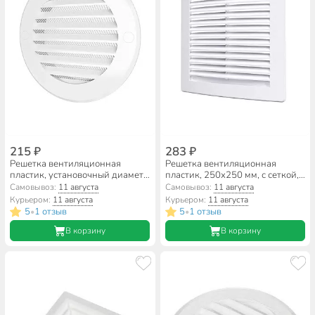
215 ₽
283 ₽
Решетка вентиляционная
Решетка вентиляционная
пластик, установочный диаметр
пластик, 250х250 мм, с сеткой,
125 мм, с сеткой, ERA, 12РКС
белая, ERA, 2525РЦ
Самовывоз:
11 августа
Самовывоз:
11 августа
Курьером:
11 августа
Курьером:
11 августа
5
1 отзыв
5
1 отзыв
•
•
В корзину
В корзину