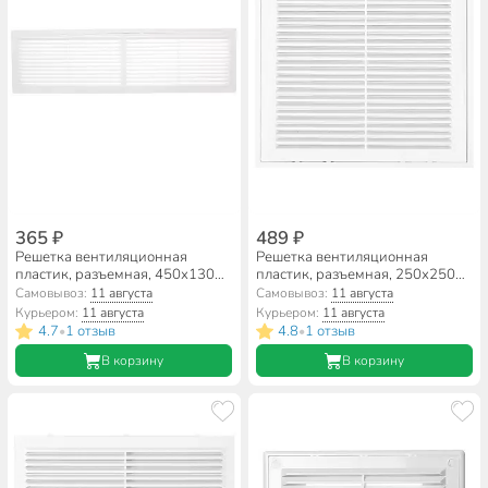
365 ₽
489 ₽
Решетка вентиляционная
Решетка вентиляционная
пластик, разъемная, 450х130
пластик, разъемная, 250х250
мм, Event, 4513РП
мм, с сеткой, Event, 2525М/Р/С
Самовывоз:
11 августа
Самовывоз:
11 августа
Курьером:
11 августа
Курьером:
11 августа
4.7
1 отзыв
4.8
1 отзыв
•
•
В корзину
В корзину