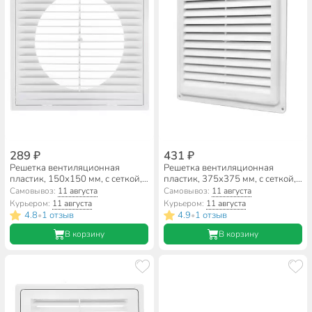
289 ₽
431 ₽
Решетка вентиляционная
Решетка вентиляционная
пластик, 150х150 мм, с сеткой,
пластик, 375х375 мм, с сеткой,
d100 мм, с фланцем, Event,
Event, Э3737Н
Самовывоз:
11 августа
Самовывоз:
11 августа
1515П10Ф
Курьером:
11 августа
Курьером:
11 августа
4.8
1 отзыв
4.9
1 отзыв
•
•
В корзину
В корзину