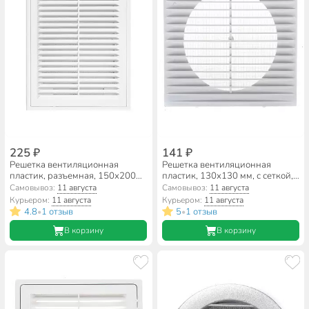
225 ₽
141 ₽
Решетка вентиляционная
Решетка вентиляционная
пластик, разъемная, 150х200
пластик, 130х130 мм, с сеткой,
мм, с сеткой, Event, 1520М/Р/С
Event, 1313Г
Самовывоз:
11 августа
Самовывоз:
11 августа
Курьером:
11 августа
Курьером:
11 августа
4.8
1 отзыв
5
1 отзыв
•
•
В корзину
В корзину