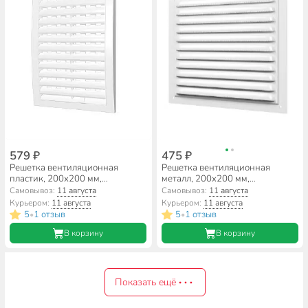
579 ₽
475 ₽
Решетка вентиляционная
Решетка вентиляционная
пластик, 200х200 мм,
металл, 200х200 мм,
усиленная, регулируемая, ERA,
эмалированная, ERA, 2020МЭ
Самовывоз:
11 августа
Самовывоз:
11 августа
2020РРП
Курьером:
11 августа
Курьером:
11 августа
5
1 отзыв
5
1 отзыв
•
•
В корзину
В корзину
Показать ещё