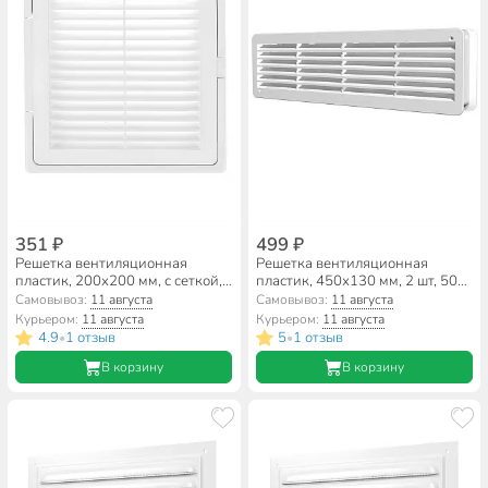
351 ₽
499 ₽
Решетка вентиляционная
Решетка вентиляционная
пластик, 200х200 мм, с сеткой, с
пластик, 450х130 мм, 2 шт, 50
дверцей, Event, 2020ДФ
слоев, ERA, 4513ДП
Самовывоз:
11 августа
Самовывоз:
11 августа
Курьером:
11 августа
Курьером:
11 августа
4.9
1 отзыв
5
1 отзыв
•
•
В корзину
В корзину