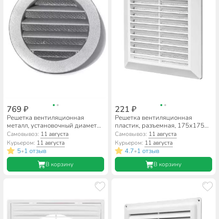
769 ₽
221 ₽
Решетка вентиляционная
Решетка вентиляционная
металл, установочный диаметр
пластик, разъемная, 175х175
100 мм, Event, IGC 100
мм, с сеткой, Event, Э1717Р
Самовывоз:
11 августа
Самовывоз:
11 августа
Курьером:
11 августа
Курьером:
11 августа
5
1 отзыв
4.7
1 отзыв
•
•
В корзину
В корзину