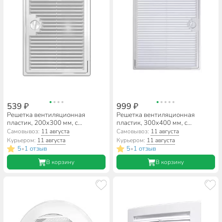
539 ₽
999 ₽
Решетка вентиляционная
Решетка вентиляционная
пластик, 200х300 мм, с
пластик, 300х400 мм, с
дверцей, белая, ERA, 2030ДФ
дверцей, ERA, 3040ДФ
Самовывоз:
11 августа
Самовывоз:
11 августа
Курьером:
11 августа
Курьером:
11 августа
5
1 отзыв
5
1 отзыв
•
•
В корзину
В корзину