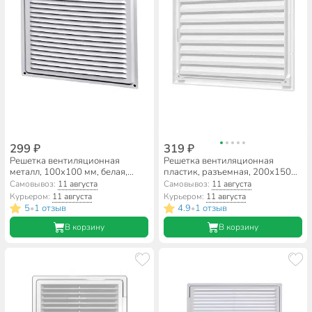
299 ₽
319 ₽
Решетка вентиляционная
Решетка вентиляционная
металл, 100х100 мм, белая,
пластик, разъемная, 200х150
Event, 1010ВРС
мм, с сеткой, белая, ERA,
Самовывоз:
11 августа
Самовывоз:
11 августа
2015RZN
Курьером:
11 августа
Курьером:
11 августа
5
1 отзыв
4.9
1 отзыв
•
•
В корзину
В корзину