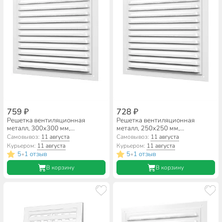
759 ₽
728 ₽
Решетка вентиляционная
Решетка вентиляционная
металл, 300х300 мм,
металл, 250х250 мм,
эмалированная, ERA, 3030МЭ
эмалированная, ERA, 2525МЭ
Самовывоз:
11 августа
Самовывоз:
11 августа
Курьером:
11 августа
Курьером:
11 августа
5
1 отзыв
5
1 отзыв
•
•
В корзину
В корзину