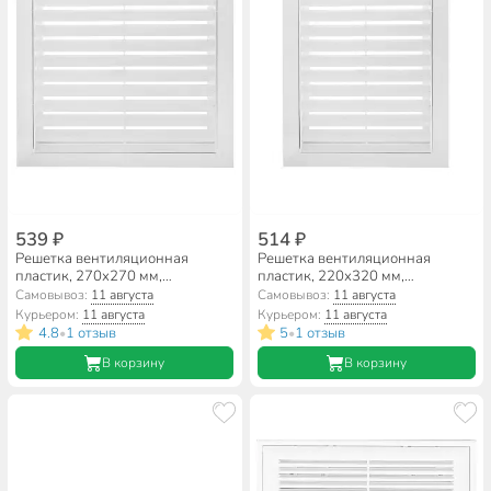
539 ₽
514 ₽
Решетка вентиляционная
Решетка вентиляционная
пластик, 270х270 мм,
пластик, 220х320 мм,
усиленная, Event, МД2727
усиленная, Event, МД2232
Самовывоз:
11 августа
Самовывоз:
11 августа
Курьером:
11 августа
Курьером:
11 августа
4.8
1 отзыв
5
1 отзыв
•
•
В корзину
В корзину