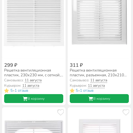
299 ₽
311 ₽
Решетка вентиляционная
Решетка вентиляционная
пластик, 230х230 мм, с сеткой,
пластик, разъемная, 210х210
Event, 2323М/С
мм, с сеткой, Event, 2121М/Р/С
Самовывоз:
11 августа
Самовывоз:
11 августа
Курьером:
11 августа
Курьером:
11 августа
5
1 отзыв
5
1 отзыв
•
•
В корзину
В корзину