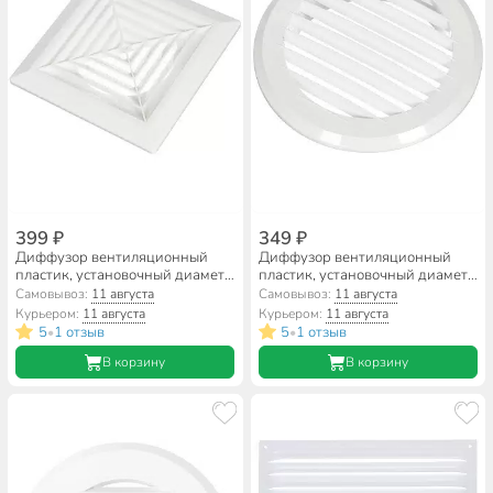
399 ₽
349 ₽
Диффузор вентиляционный
Диффузор вентиляционный
пластик, установочный диаметр
пластик, установочный диаметр
100 мм, с фланцем d160 мм,
150 мм, с фланцем d195 мм,
Самовывоз:
11 августа
Самовывоз:
11 августа
Viento, 160/100ВФ
Event, 195/150КР
Курьером:
11 августа
Курьером:
11 августа
5
1 отзыв
5
1 отзыв
•
•
В корзину
В корзину