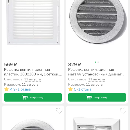
569 ₽
829 ₽
Решетка вентиляционная
Решетка вентиляционная
пластик, 300х300 мм, с сеткой, с
металл, установочный диаметр
дверцей, Event, 3030ДФ
120 мм, Event, IGC 125
Самовывоз:
11 августа
Самовывоз:
11 августа
Курьером:
11 августа
Курьером:
11 августа
4.9
1 отзыв
5
1 отзыв
•
•
В корзину
В корзину