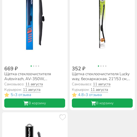
669 ₽
352 ₽
Щетка стеклоочистителя
Щетка стеклоочистителя Lucky
Autovirazh, AV-350W,
way, бескаркасная, 21"/53 см,
каркасная, 21"/53 см, зимняя,
SCHET160
Самовывоз:
11 августа
Самовывоз:
11 августа
AV-002133
Курьером:
11 августа
Курьером:
11 августа
5
3 отзыва
4.8
3 отзыва
•
•
В корзину
В корзину