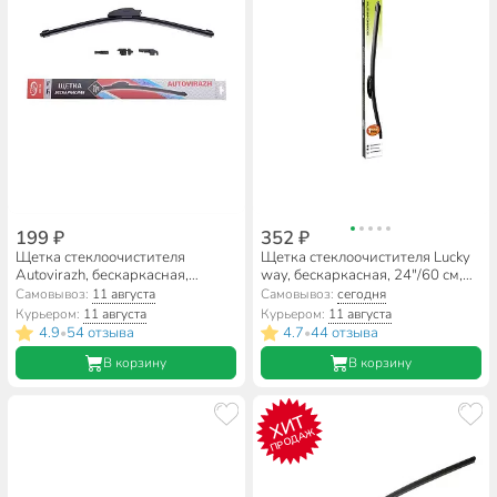
199 ₽
352 ₽
Щетка стеклоочистителя
Щетка стеклоочистителя Lucky
Autovirazh, бескаркасная,
way, бескаркасная, 24"/60 см,
18"/45 см, AV-155Y, AV-001815
SCHET163
Самовывоз:
11 августа
Самовывоз:
сегодня
Курьером:
11 августа
Курьером:
11 августа
4.9
54 отзыва
4.7
44 отзыва
•
•
В корзину
В корзину
ХИТ
ПРОДАЖ