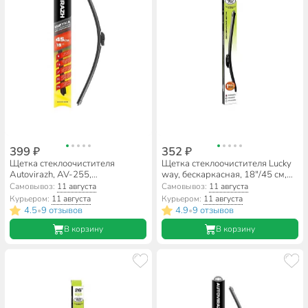
399 ₽
352 ₽
Щетка стеклоочистителя
Щетка стеклоочистителя Lucky
Autovirazh, AV-255,
way, бескаркасная, 18"/45 см,
бескаркасная, мультиадаптер,
SCHET157
Самовывоз:
11 августа
Самовывоз:
11 августа
18"/45 см, AV-001817
Курьером:
11 августа
Курьером:
11 августа
4.5
9 отзывов
4.9
9 отзывов
•
•
В корзину
В корзину