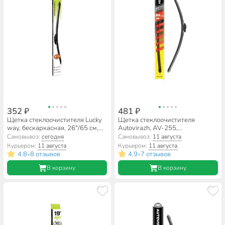
352 ₽
481 ₽
Щетка стеклоочистителя Lucky
Щетка стеклоочистителя
way, бескаркасная, 26"/65 см,
Autovirazh, AV-255,
SCHET164
бескаркасная, мультиадаптер,
Самовывоз:
сегодня
Самовывоз:
11 августа
26"/65 см, AV-002617
Курьером:
11 августа
Курьером:
11 августа
4.8
8 отзывов
4.9
7 отзывов
•
•
В корзину
В корзину