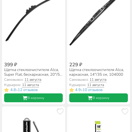
399 ₽
229 ₽
Щетка стеклоочистителя Alca,
Щетка стеклоочистителя Alca,
Super Flat, бескаркасная, 20"/50
каркасная, 14"/35 см, 104000
см, 050000
Самовывоз:
11 августа
Самовывоз:
11 августа
Курьером:
11 августа
Курьером:
11 августа
4.8
12 отзывов
4.9
10 отзывов
•
•
В корзину
В корзину