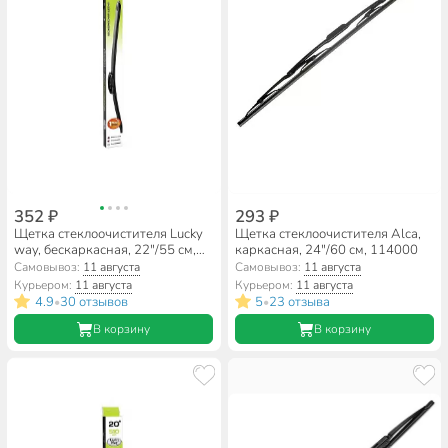
352 ₽
293 ₽
Щетка стеклоочистителя Lucky
Щетка стеклоочистителя Alca,
way, бескаркасная, 22"/55 см,
каркасная, 24"/60 см, 114000
SCHET161
Самовывоз:
11 августа
Самовывоз:
11 августа
Курьером:
11 августа
Курьером:
11 августа
4.9
30 отзывов
5
23 отзыва
•
•
В корзину
В корзину