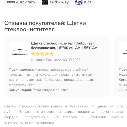
Autovirazh
Lucky way
Alca
Отзывы покупателей: Щетки
стеклоочистителя
Щетка стеклоочистителя Autovirazh,
бескаркасная, 16"/40 см, AV-155Y, AV-
001615
Шахноза Рахимова, 03.05.2026
Преимущества:
Неплохая щётка для автомобилей,
Преи
качественная и легко установить,цена приемлема по
Недо
доступной цене, спасибо большое продавцу за товар.
Комм
Недостатки:
Нет
давно
Комментарий:
Рекомендую к покупке
Очищ
Щетки стеклоочистителя купить в Астрахани по ценам от 179
рублей. В каталоге интернет-магазина товаров для дома и дачи
Порядок представлено 29 товаров в категории «щетки
стеклоочистителя» в наличии