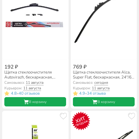
192 ₽
769 ₽
Щетка стеклоочистителя
Щетка стеклоочистителя Alca,
Autovirazh, бескаркасная,
Super Flat, бескаркасная, 24"/60
19"/48 см, AV-155Y, AV-001915
см, 054000
Самовывоз:
11 августа
Самовывоз:
сегодня
Курьером:
11 августа
Курьером:
11 августа
4.8
40 отзывов
4.9
34 отзыва
•
•
В корзину
В корзину
ХИТ
ПРОДАЖ