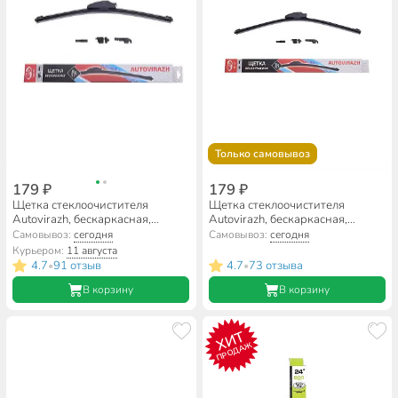
Только самовывоз
179 ₽
179 ₽
Щетка стеклоочистителя
Щетка стеклоочистителя
Autovirazh, бескаркасная,
Autovirazh, бескаркасная,
16"/40 см, AV-155Y, AV-001615
20"/50 см, AV-155Y, AV-002015
Самовывоз:
сегодня
Самовывоз:
сегодня
Курьером:
11 августа
4.7
91 отзыв
4.7
73 отзыва
•
•
В корзину
В корзину
ХИТ
ПРОДАЖ