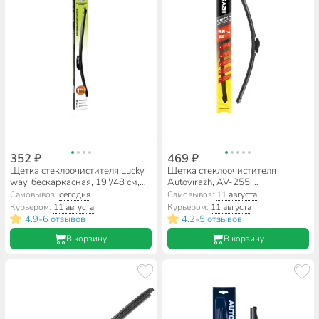
352 ₽
469 ₽
Щетка стеклоочистителя Lucky
Щетка стеклоочистителя
way, бескаркасная, 19"/48 см,
Autovirazh, AV-255,
SCHET158
бескаркасная, мультиадаптер,
Самовывоз:
сегодня
Самовывоз:
11 августа
22"/56 см, AV-002217
Курьером:
11 августа
Курьером:
11 августа
4.9
6 отзывов
4.2
5 отзывов
•
•
В корзину
В корзину