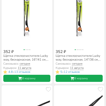
352 ₽
352 ₽
Щетка стеклоочистителя Lucky
Щетка стеклоочистителя Lucky
way, бескаркасная, 16"/41 см,
way, бескаркасная, 14"/36 см,
SCHET155
SCHET154
Самовывоз:
сегодня
Самовывоз:
сегодня
Курьером:
11 августа
Курьером:
11 августа
4.8
13 отзывов
5
12 отзывов
•
•
В корзину
В корзину