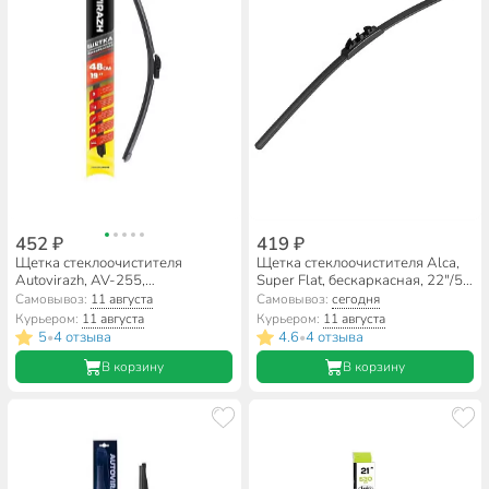
452 ₽
419 ₽
Щетка стеклоочистителя
Щетка стеклоочистителя Alca,
Autovirazh, AV-255,
Super Flat, бескаркасная, 22"/56
бескаркасная, мультиадаптер,
см, 052000
Самовывоз:
11 августа
Самовывоз:
сегодня
19"/48 см, AV-001917
Курьером:
11 августа
Курьером:
11 августа
5
4 отзыва
4.6
4 отзыва
•
•
В корзину
В корзину