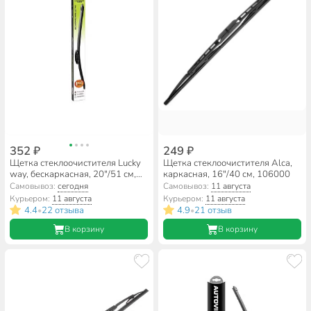
352 ₽
249 ₽
Щетка стеклоочистителя Lucky
Щетка стеклоочистителя Alca,
way, бескаркасная, 20"/51 см,
каркасная, 16"/40 см, 106000
SCHET159
Самовывоз:
сегодня
Самовывоз:
11 августа
Курьером:
11 августа
Курьером:
11 августа
4.4
22 отзыва
4.9
21 отзыв
•
•
В корзину
В корзину