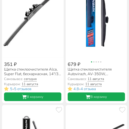
351 ₽
679 ₽
Щетка стеклоочистителя Alca,
Щетка стеклоочистителя
Super Flat, бескаркасная, 14"/35
Autovirazh, AV-350W,
см, 044000
каркасная, 14"/35 см, зимняя,
Самовывоз:
сегодня
Самовывоз:
11 августа
AV-001433
Курьером:
11 августа
Курьером:
11 августа
5
5 отзывов
4.8
4 отзыва
•
•
В корзину
В корзину