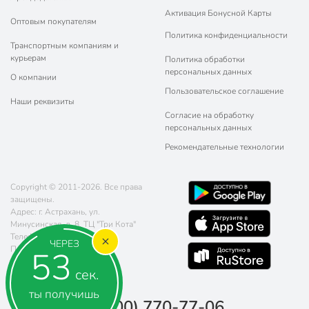
Активация Бонусной Карты
Оптовым покупателям
Политика конфиденциальности
Транспортным компаниям и
курьерам
Политика обработки
персональных данных
О компании
Пользовательское соглашение
Наши реквизиты
Согласие на обработку
персональных данных
Рекомендательные технологии
Copyright © 2011-2026. Все права
защищены.
Адрес: г. Астрахань, ул.
Минусинская, д. 8, ТЦ "Три Кота"
Телефон:
8 (800) 770-77-06
ЧЕРЕЗ
Почта:
sales@poryadok.ru
52
сек.
ты получишь
8 (800) 770-77-06