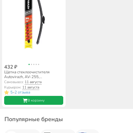
432 ₽
Щетка стеклоочистителя
Autovirazh, AV-255,
бескаркасная, мультиадаптер,
Самовывоз:
11 августа
14"/35 см, AV-001417
Курьером:
11 августа
5
2 отзыва
•
В корзину
Популярные бренды