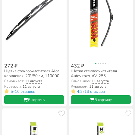
272 ₽
432 ₽
Щетка стеклоочистителя Alca,
Щетка стеклоочистителя
каркасная, 20"/50 см, 110000
Autovirazh, AV-255,
бескаркасная, мультиадаптер,
Самовывоз:
11 августа
Самовывоз:
11 августа
16"/40 см, AV-001617
Курьером:
11 августа
Курьером:
11 августа
5
16 отзывов
4.2
13 отзывов
•
•
В корзину
В корзину