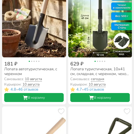
181 ₽
629 ₽
Лопата автотуристическая, с
Лопата туристическая, 10х41
черенком
см, складная, с черенком, чехол,
Y6-1861
Самовывоз:
10 августа
Самовывоз:
сегодня
Курьером:
10 августа
Курьером:
10 августа
4.8
46 отзывов
4.7
45 отзывов
•
•
В корзину
В корзину