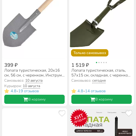
Только самовывоз
399 ₽
1 519 ₽
Лопата туристическая, 20х16
Лопата туристическая, сталь,
см, 56 см, с черенком, Инструм-
57х15 см, складная, с черенком,
Агро, 010424
чехол, T2022-474
Самовывоз:
10 августа
Самовывоз:
сегодня
Курьером:
10 августа
4.8
19 отзывов
4.8
14 отзывов
•
•
В корзину
В корзину
ХИТ
ПРОДАЖ