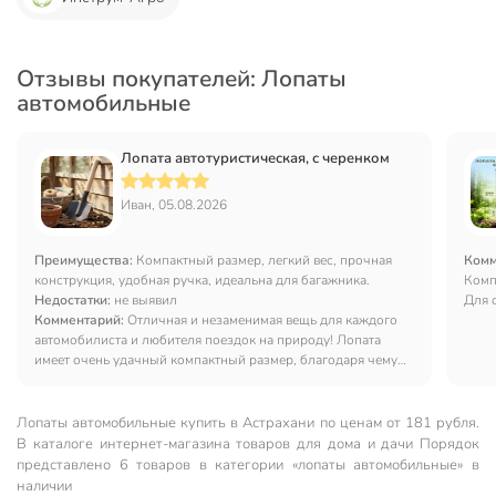
Отзывы покупателей: Лопаты
автомобильные
Лопата автотуристическая, с черенком
Иван, 05.08.2026
Преимущества:
Компактный размер, легкий вес, прочная
Комм
конструкция, удобная ручка, идеальна для багажника.
Комп
Недостатки:
не выявил
Для 
Комментарий:
Отличная и незаменимая вещь для каждого
автомобилиста и любителя поездок на природу! Лопата
имеет очень удачный компактный размер, благодаря чему
практически не занимает места в багажнике. При этом она
достаточно прочная: выручила меня этой зимой, когда
машина застряла в сугробе во дворе. Металл штыка крепкий,
Лопаты автомобильные купить в Астрахани по ценам от 181 рубля.
не гнется при нагрузке о замерзший снег или плотный грунт.
В каталоге интернет-магазина товаров для дома и дачи Порядок
Черенок сидит надежно, рука при работе не скользит.
представлено 6 товаров в категории «лопаты автомобильные» в
Конструкция продумана отлично — легкая, маневренная и
наличии