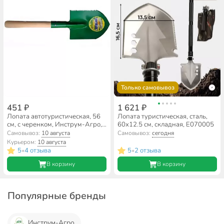
Только самовывоз
451 ₽
1 621 ₽
Лопата автотуристическая, 56
Лопата туристическая, сталь,
см, с черенком, Инструм-Агро,
60х12.5 см, складная, E070005
010446
Самовывоз:
10 августа
Самовывоз:
сегодня
Курьером:
10 августа
5
4 отзыва
5
2 отзыва
•
•
В корзину
В корзину
Популярные бренды
Инструм-Агро