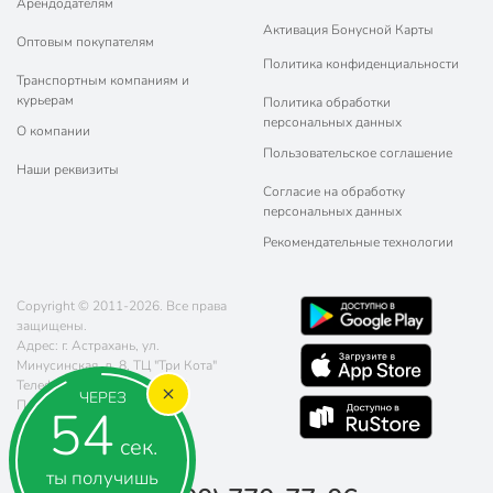
Арендодателям
Активация Бонусной Карты
Оптовым покупателям
Политика конфиденциальности
Транспортным компаниям и
курьерам
Политика обработки
персональных данных
О компании
Пользовательское соглашение
Наши реквизиты
Согласие на обработку
персональных данных
Рекомендательные технологии
Copyright © 2011-2026. Все права
защищены.
Адрес: г. Астрахань, ул.
Минусинская, д. 8, ТЦ "Три Кота"
Телефон:
8 (800) 770-77-06
ЧЕРЕЗ
Почта:
sales@poryadok.ru
54
сек.
ты получишь