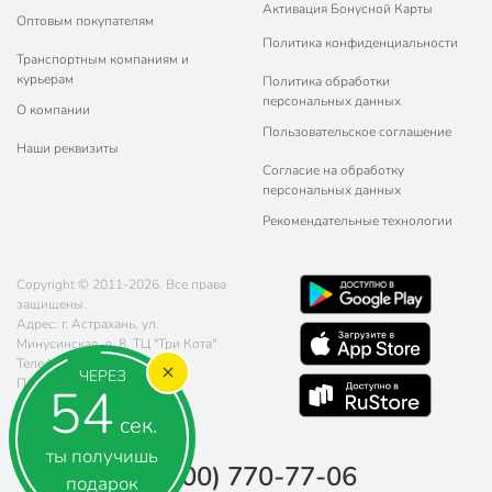
Активация Бонусной Карты
Оптовым покупателям
Политика конфиденциальности
Транспортным компаниям и
курьерам
Политика обработки
персональных данных
О компании
Пользовательское соглашение
Наши реквизиты
Согласие на обработку
персональных данных
Рекомендательные технологии
Copyright © 2011-2026. Все права
защищены.
Адрес: г. Астрахань, ул.
Минусинская, д. 8, ТЦ "Три Кота"
Телефон:
8 (800) 770-77-06
ЧЕРЕЗ
Почта:
sales@poryadok.ru
54
сек.
ты получишь
8 (800) 770-77-06
подарок