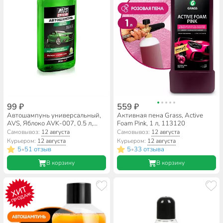
99 ₽
559 ₽
Автошампунь универсальный,
Активная пена Grass, Active
AVS, Яблоко AVK-007, 0.5 л,
Foam Pink, 1 л, 113120
A78365S
Самовывоз:
12 августа
Самовывоз:
12 августа
Курьером:
12 августа
Курьером:
12 августа
5
51 отзыв
5
33 отзыва
•
•
В корзину
В корзину
ХИТ
ПРОДАЖ