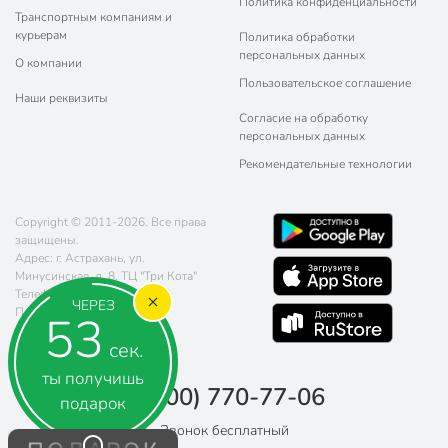
Политика конфиденциальности
Транспортным компаниям и
курьерам
Политика обработки
персональных данных
О компании
Пользовательское соглашение
Наши реквизиты
Согласие на обработку
персональных данных
Рекомендательные технологии
Copyright © 2011-2026. Все права
защищены.
Адрес: г. Астрахань, ул.
Минусинская, д. 8, ТЦ "Три Кота"
Телефон:
8 (800) 770-77-06
ЧЕРЕЗ
Почта:
sales@poryadok.ru
52
сек.
ты получишь
8 (800) 770-77-06
подарок
Звонок бесплатный