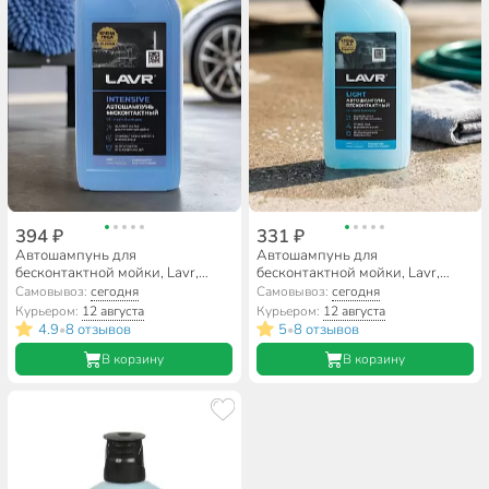
394 ₽
331 ₽
Автошампунь для
Автошампунь для
бесконтактной мойки, Lavr,
бесконтактной мойки, Lavr,
Intensive, 1 л
Light, 1 л
Самовывоз:
сегодня
Самовывоз:
сегодня
Курьером:
12 августа
Курьером:
12 августа
4.9
8 отзывов
5
8 отзывов
•
•
В корзину
В корзину