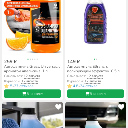
259 ₽
149 ₽
Автошампунь Grass, Universal, с
Автошампунь Eltrans, с
ароматом апельсина, 1 л,
полирующим эффектом, 0.5 л,
111100-1
EL-0101.01
Самовывоз:
12 августа
Самовывоз:
12 августа
Курьером:
12 августа
Курьером:
12 августа
5
27 отзывов
4.8
24 отзыва
•
•
В корзину
В корзину