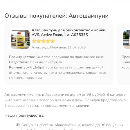
Отзывы покупателей: Автошампуни
Автошампунь для бесконтактной мойки,
AVS, Active Foam, 1 л, A07533S
Александр Плеханов, 11.07.2026
Преимущества:
Качество продукции по приемлемой цене.
Преи
Недостатки:
Пока не обнаружил.
Конц
Комментарий:
Добротного качества авто шампунь данной
хоро
фирмы, как по качеству, так и по функционалу, справляется
со своими задачами.
Автошампуни купить в Астрахани по ценам от 99 рублей. В каталоге
интернет-магазина товаров для дома и дачи Порядок представлено
9 товаров в категории «автошампуни» в наличии
Наши преимущества:
🎁 Бонусная система. Максимальный кэшбэк до 98 бонусных