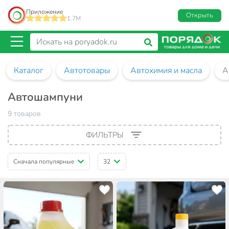
Приложение
Открыть
1.7M
Каталог
Автотовары
Автохимия и масла
А
Автошампуни
9 товаров
ФИЛЬТРЫ
Сначала популярные
32