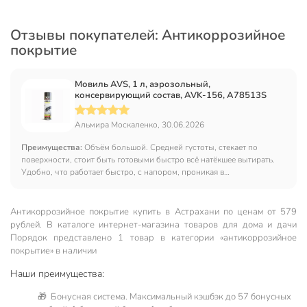
Отзывы покупателей: Антикоррозийное
покрытие
Мовиль AVS, 1 л, аэрозольный,
консервирующий состав, AVK-156, A78513S
Альмира Москаленко, 30.06.2026
Преимущества:
Объём большой. Средней густоты, стекает по
поверхности, стоит быть готовыми быстро всё натёкшее вытирать.
Удобно, что работает быстро, с напором, проникая в
трещинки.Взяла основываясь на отзывах о качестве товара - машина
после зимних обработок на дорогах просто ржавеет безжалостно. В
целом отзывы соответствуют действительности.
Антикоррозийное покрытие купить в Астрахани по ценам от 579
рублей. В каталоге интернет-магазина товаров для дома и дачи
Порядок представлено 1 товар в категории «антикоррозийное
покрытие» в наличии
Наши преимущества:
🎁 Бонусная система. Максимальный кэшбэк до 57 бонусных