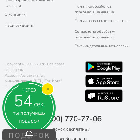
Транспортным компаниям и
курьерам
Политика обработки
персональных данных
О компании
Пользовательское соглашение
Наши реквизиты
Согласие на обработку
персональных данных
Рекомендательные технологии
Copyright © 2011-2026. Все права
защищены.
Адрес: г. Астрахань, ул.
Минусинская, д. 8, ТЦ "Три Кота"
Телефон:
8 (800) 770-77-06
ЧЕРЕЗ
Почта:
sales@poryadok.ru
54
сек.
ты получишь
8 (800) 770-77-06
подарок
Звонок бесплатный
ПОДАРОК
Способы оплаты