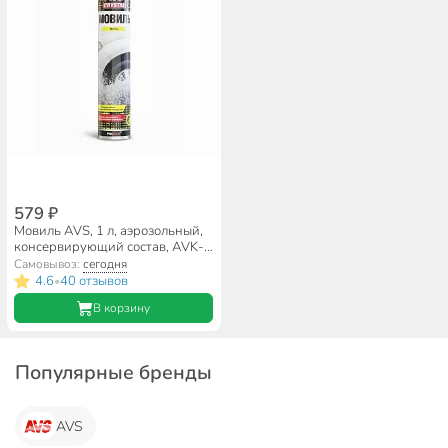
579 ₽
Мовиль AVS, 1 л, аэрозольный,
консервирующий состав, AVK-
156, A78513S
Самовывоз:
сегодня
4.6
40 отзывов
•
В корзину
Популярные бренды
AVS