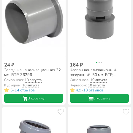
24 ₽
164 ₽
Заглушка канализационная 32
Клапан канализационный
мм, RTP, 36296
воздушный, 50 мм, RTP,
полипропилен, 36294
Самовывоз:
10 августа
Самовывоз:
10 августа
Курьером:
10 августа
Курьером:
10 августа
5
14 отзывов
4.9
13 отзывов
•
•
В корзину
В корзину