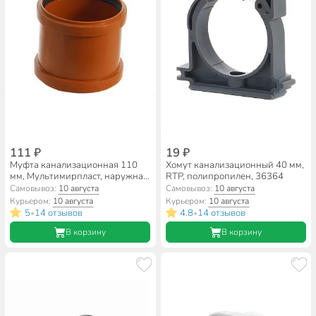
111 ₽
19 ₽
Муфта канализационная 110
Хомут канализационный 40 мм,
мм, Мультимирпласт, наружная,
RTP, полипропилен, 36364
рыжая, МФ НК 110 SN4
Самовывоз:
10 августа
Самовывоз:
10 августа
Курьером:
10 августа
Курьером:
10 августа
5
14 отзывов
4.8
14 отзывов
•
•
В корзину
В корзину