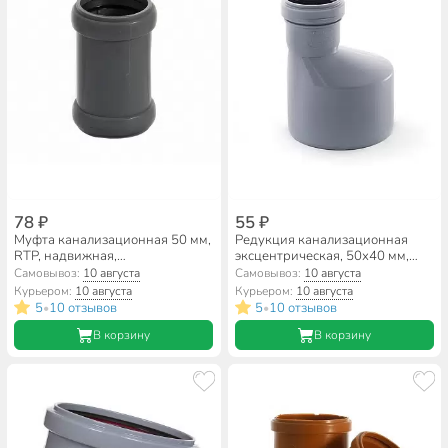
78 ₽
55 ₽
Муфта канализационная 50 мм,
Редукция канализационная
RTP, надвижная,
эксцентрическая, 50х40 мм,
полипропилен, 36731
RTP, серая, 36422
Самовывоз:
10 августа
Самовывоз:
10 августа
Курьером:
10 августа
Курьером:
10 августа
5
10 отзывов
5
10 отзывов
•
•
В корзину
В корзину