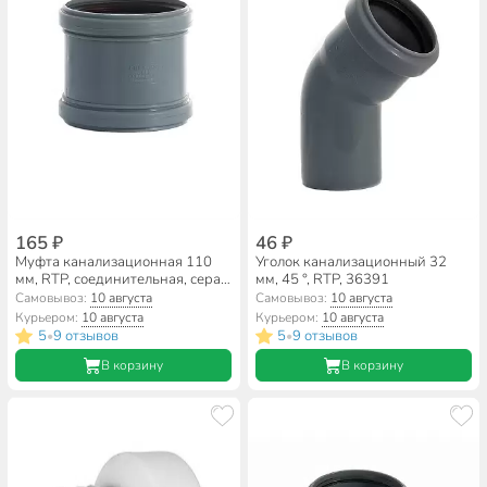
165 ₽
46 ₽
Муфта канализационная 110
Уголок канализационный 32
мм, RTP, соединительная, серая,
мм, 45 °, RTP, 36391
36712
Самовывоз:
10 августа
Самовывоз:
10 августа
Курьером:
10 августа
Курьером:
10 августа
5
9 отзывов
5
9 отзывов
•
•
В корзину
В корзину