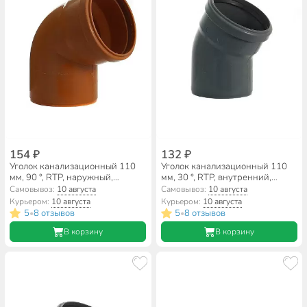
154 ₽
132 ₽
Уголок канализационный 110
Уголок канализационный 110
мм, 90 °, RTP, наружный,
мм, 30 °, RTP, внутренний,
рыжий, 36653
36677
Самовывоз:
10 августа
Самовывоз:
10 августа
Курьером:
10 августа
Курьером:
10 августа
5
8 отзывов
5
8 отзывов
•
•
В корзину
В корзину