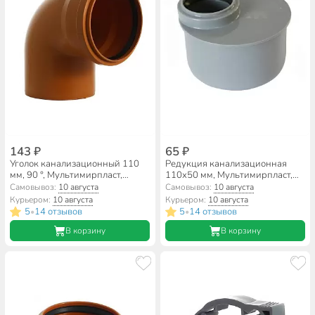
143 ₽
65 ₽
Уголок канализационный 110
Редукция канализационная
мм, 90 °, Мультимирпласт,
110х50 мм, Мультимирпласт,
наружный, рыжий, ОТВ НК
ПРХ ВК 110/50 КР
Самовывоз:
10 августа
Самовывоз:
10 августа
110/87.5 SN2
Курьером:
10 августа
Курьером:
10 августа
5
14 отзывов
5
14 отзывов
•
•
В корзину
В корзину