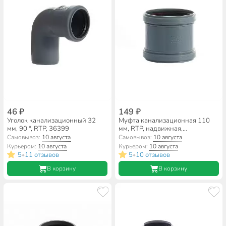
46 ₽
149 ₽
Уголок канализационный 32
Муфта канализационная 110
мм, 90 °, RTP, 36399
мм, RTP, надвижная,
полипропилен, 36733
Самовывоз:
10 августа
Самовывоз:
10 августа
Курьером:
10 августа
Курьером:
10 августа
5
11 отзывов
5
10 отзывов
•
•
В корзину
В корзину