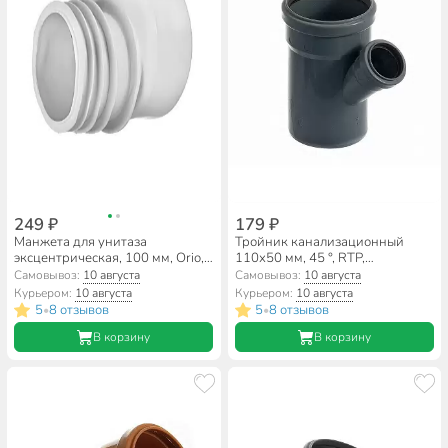
249 ₽
179 ₽
Манжета для унитаза
Тройник канализационный
эксцентрическая, 100 мм, Orio,
110х50 мм, 45 °, RTP,
С-197
внутренний, 36573
Самовывоз:
10 августа
Самовывоз:
10 августа
Курьером:
10 августа
Курьером:
10 августа
5
8 отзывов
5
8 отзывов
•
•
В корзину
В корзину