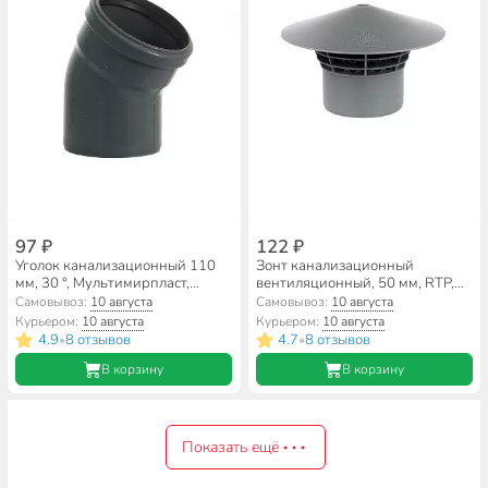
97 ₽
122 ₽
Уголок канализационный 110
Зонт канализационный
мм, 30 °, Мультимирпласт,
вентиляционный, 50 мм, RTP,
внутренний, ОТВ ВК 110/30
пластик, 40368
Самовывоз:
10 августа
Самовывоз:
10 августа
Курьером:
10 августа
Курьером:
10 августа
4.9
8 отзывов
4.7
8 отзывов
•
•
В корзину
В корзину
Показать ещё