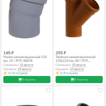
149 ₽
255 ₽
Уголок канализационный 110
Тройник канализационный
мм, 15 °, RTP, 36678
110х110 мм, 45 °, RTP,
наружный, полипропилен,
Самовывоз:
10 августа
Самовывоз:
10 августа
рыжий, 36512
Курьером:
10 августа
Курьером:
10 августа
5
10 отзывов
5
9 отзывов
•
•
В корзину
В корзину