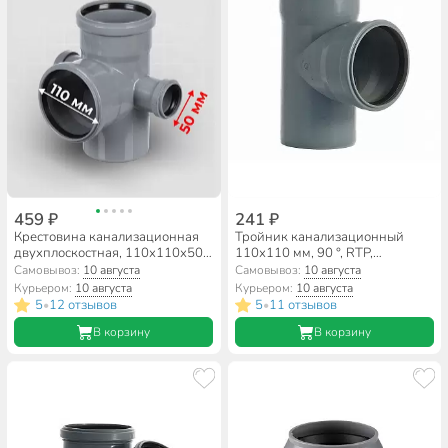
459 ₽
241 ₽
Крестовина канализационная
Тройник канализационный
двухплоскостная, 110х110х50
110х110 мм, 90 °, RTP,
мм, 90 °, левый+правая, RTP,
полипропилен, 36574
Самовывоз:
10 августа
Самовывоз:
10 августа
36542
Курьером:
10 августа
Курьером:
10 августа
5
12 отзывов
5
11 отзывов
•
•
В корзину
В корзину