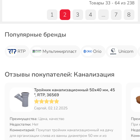
Товары 33 - 64 из 238
1
2
3
4
...
7
8
Популярные бренды
RTP
Мультимирпласт
Orio
Unicorn
Отзывы покупателей: Канализация
Тройник канализационный 50х40 мм, 45
°, RTP, 36569
Сергей, 02.12.2025
Преимущества:
Цена, качество
Преи
Недостатки:
Нет
При 
Комментарий:
Покупал тройник канализационный на дачу
Недо
для организации слива из ванны диаметром 50 мм и из
Комм