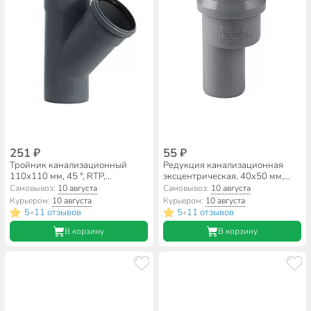
251 ₽
55 ₽
Тройник канализационный
Редукция канализационная
110х110 мм, 45 °, RTP,
эксцентрическая, 40х50 мм,
полипропилен, 36575
RTP, 36423
Самовывоз:
10 августа
Самовывоз:
10 августа
Курьером:
10 августа
Курьером:
10 августа
5
11 отзывов
5
11 отзывов
•
•
В корзину
В корзину