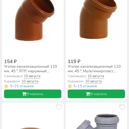
154 ₽
119 ₽
Уголок канализационный 110
Уголок канализационный 110
мм, 45 °, RTP, наружный,
мм, 45 °, Мультимирпласт,
рыжий, 36655
наружный, рыжий, ОТВ НК
Самовывоз:
10 августа
Самовывоз:
10 августа
110/45 SN2
Курьером:
10 августа
Курьером:
10 августа
5
15 отзывов
5
15 отзывов
•
•
В корзину
В корзину