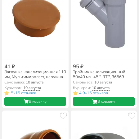
41 ₽
95 ₽
Заглушка канализационная 110
Тройник канализационный
мм, Мультимирпласт, наружная,
50х40 мм, 45 °, RTP, 36569
рыжая, ЗГЛ НК 110 К
Самовывоз:
10 августа
Самовывоз:
10 августа
Курьером:
10 августа
Курьером:
10 августа
5
15 отзывов
4.9
15 отзывов
•
•
В корзину
В корзину