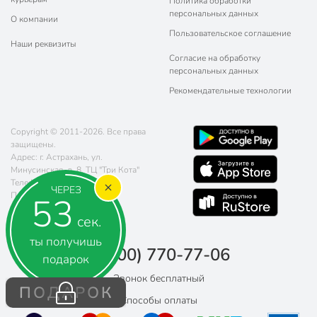
Политика обработки
персональных данных
О компании
Пользовательское соглашение
Наши реквизиты
Согласие на обработку
персональных данных
Рекомендательные технологии
Copyright © 2011-2026. Все права
защищены.
Адрес: г. Астрахань, ул.
Минусинская, д. 8, ТЦ "Три Кота"
Телефон:
8 (800) 770-77-06
ЧЕРЕЗ
Почта:
sales@poryadok.ru
52
сек.
ты получишь
8 (800) 770-77-06
подарок
Звонок бесплатный
ПОДАРОК
Способы оплаты