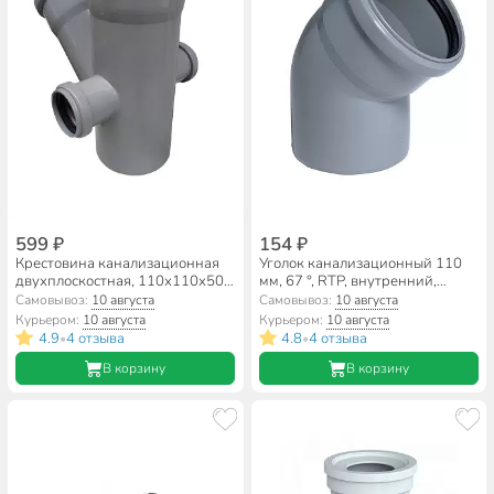
599 ₽
154 ₽
Крестовина канализационная
Уголок канализационный 110
двухплоскостная, 110х110х50
мм, 67 °, RTP, внутренний,
мм, 45 °, левый+правая, RTP,
36672
Самовывоз:
10 августа
Самовывоз:
10 августа
36532
Курьером:
10 августа
Курьером:
10 августа
4.9
4 отзыва
4.8
4 отзыва
•
•
В корзину
В корзину