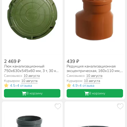
2 469 ₽
439 ₽
Люк канализационный
Редукция канализационная
750х630х545х60 мм, 3 т, 30 кН,
эксцентрическая, 160х110 мм,
полимер, 00000004675
RTP, наружная, полипропилен,
Самовывоз:
10 августа
Самовывоз:
10 августа
рыжая, 36646
Курьером:
10 августа
Курьером:
10 августа
4.5
4 отзыва
4.9
4 отзыва
•
•
В корзину
В корзину