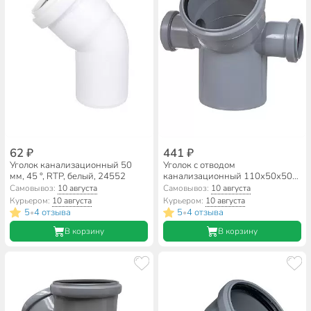
62 ₽
441 ₽
Уголок канализационный 50
Уголок с отводом
мм, 45 °, RTP, белый, 24552
канализационный 110х50х50
мм, 45 °, левый+правый, RTP,
Самовывоз:
10 августа
Самовывоз:
10 августа
36685
Курьером:
10 августа
Курьером:
10 августа
5
4 отзыва
5
4 отзыва
•
•
В корзину
В корзину