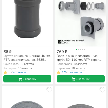
66 ₽
769 ₽
Муфта канализационная 40 мм,
Врезка в канализационную
RTP, соединительная, 36351
трубу 50х110 мм, RTP, серая,
43111
Самовывоз:
10 августа
Самовывоз:
10 августа
Курьером:
10 августа
Курьером:
10 августа
5
5 отзывов
4.9
5 отзывов
•
•
В корзину
В корзину