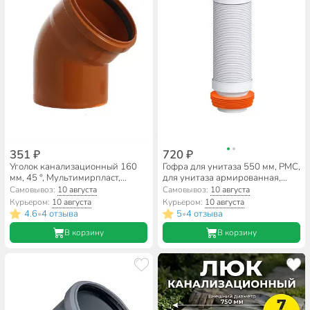
351 ₽
720 ₽
Уголок канализационный 160
Гофра для унитаза 550 мм, РМС,
мм, 45 °, Мультимирпласт,
для унитаза армированная,
наружный, рыжий, ОТВ НК
полипропилен, ОУА-0,55
Самовывоз:
10 августа
Самовывоз:
10 августа
160/45 SN2
Курьером:
10 августа
Курьером:
10 августа
4.6
4 отзыва
5
4 отзыва
•
•
В корзину
В корзину