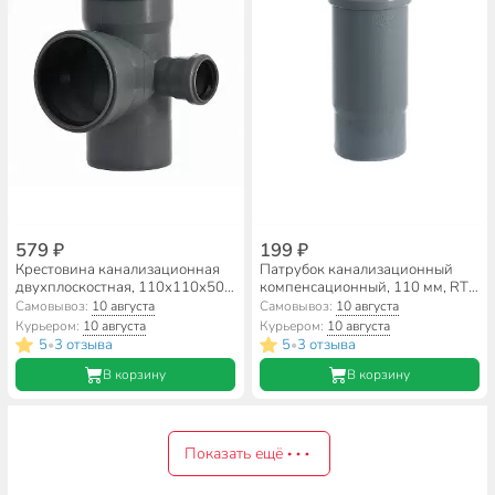
579 ₽
199 ₽
Крестовина канализационная
Патрубок канализационный
двухплоскостная, 110х110х50
компенсационный, 110 мм, RTP,
мм, 90 °, правая, RTP,
полипропилен, 36648
Самовывоз:
10 августа
Самовывоз:
10 августа
полипропилен, 36541
Курьером:
10 августа
Курьером:
10 августа
5
3 отзыва
5
3 отзыва
•
•
В корзину
В корзину
Показать ещё