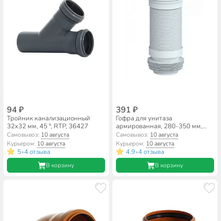
94 ₽
391 ₽
Тройник канализационный
Гофра для унитаза
32х32 мм, 45 °, RTP, 36427
армированная, 280-350 мм,
Unicorn, T350
Самовывоз:
10 августа
Самовывоз:
10 августа
Курьером:
10 августа
Курьером:
10 августа
5
4 отзыва
4.9
4 отзыва
•
•
В корзину
В корзину