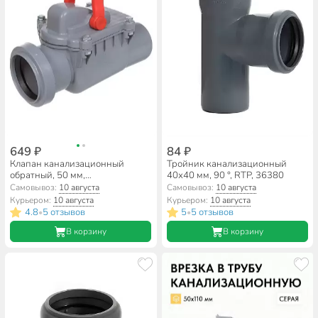
649 ₽
84 ₽
Клапан канализационный
Тройник канализационный
обратный, 50 мм,
40х40 мм, 90 °, RTP, 36380
Мультимирпласт, ОБРКЛ ВК 50
Самовывоз:
10 августа
Самовывоз:
10 августа
Курьером:
10 августа
Курьером:
10 августа
4.8
5 отзывов
5
5 отзывов
•
•
В корзину
В корзину