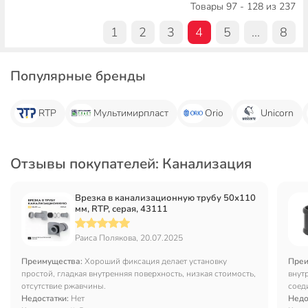
Товары 97 - 128 из 237
1
2
3
4
5
...
8
Популярные бренды
RTP
Мультимирпласт
Orio
Unicorn
Отзывы покупателей: Канализация
Врезка в канализационную трубу 50х110
мм, RTP, серая, 43111
Раиса Полякова, 20.07.2025
Преимущества:
Хороший фиксация делает установку
Преи
простой, гладкая внутренняя поверхность, низкая стоимость,
внут
отсутствие ржавчины.
соед
Недостатки:
Нет
посл
Недо