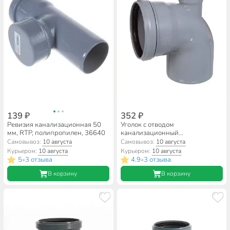
139 ₽
352 ₽
Ревизия канализационная 50
Уголок с отводом
мм, RTP, полипропилен, 36640
канализационный
фронтальный, 110х50 мм, 90 °,
Самовывоз:
10 августа
Самовывоз:
10 августа
RTP, с выходом вверх,
Курьером:
10 августа
Курьером:
10 августа
полипропилен, 36651
5
3 отзыва
4.9
3 отзыва
•
•
В корзину
В корзину