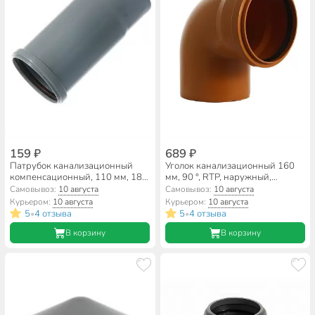
159 ₽
689 ₽
Патрубок канализационный
Уголок канализационный 160
компенсационный, 110 мм, 182
мм, 90 °, RTP, наружный,
мм, Мультимирпласт,
рыжий, 36886
Самовывоз:
10 августа
Самовывоз:
10 августа
полипропилен, КМП ВК 110
Курьером:
10 августа
Курьером:
10 августа
5
4 отзыва
5
4 отзыва
•
•
В корзину
В корзину