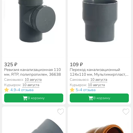
325 ₽
109 ₽
Ревизия канализационная 110
Переход канализационный
мм, RTP, полипропилен, 36638
124х110 мм, Мультимирпласт, с
чугуна на пластик,
Самовывоз:
10 августа
Самовывоз:
10 августа
полипропилен, ЧК/ПП ВК
Курьером:
10 августа
Курьером:
10 августа
124/110
4.9
4 отзыва
5
4 отзыва
•
•
В корзину
В корзину