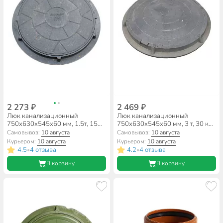
2 273 ₽
2 469 ₽
Люк канализационный
Люк канализационный
750х630х545х60 мм, 1.5т, 15
750х630х545х60 мм, 3 т, 30 кН,
кН, полимер, ТТ000013105
полимер, ТТ000013101
Самовывоз:
10 августа
Самовывоз:
10 августа
Курьером:
10 августа
Курьером:
10 августа
4.5
4 отзыва
4.2
4 отзыва
•
•
В корзину
В корзину