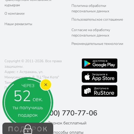
курьерам
Политика обработки
персональных данных
О компании
Пользовательское соглашение
Наши реквизиты
Согласие на обработку
персональных данных
Рекомендательные технологии
Copyright © 2011-2026. Все права
защищены.
Адрес: г. Астрахань, ул.
Минусинская, д. 8, ТЦ "Три Кота"
Телефон:
8 (800) 770-77-06
ЧЕРЕЗ
Почта:
sales@poryadok.ru
51
сек.
ты получишь
8 (800) 770-77-06
подарок
Звонок бесплатный
ПОДАРОК
Способы оплаты