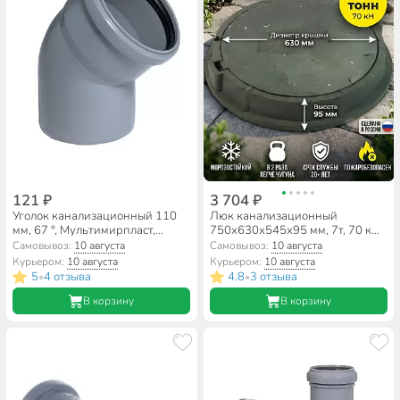
121 ₽
3 704 ₽
Уголок канализационный 110
Люк канализационный
мм, 67 °, Мультимирпласт,
750х630х545х95 мм, 7т, 70 кН,
внутренний, полипропилен
полимер, 00000004155
Самовывоз:
10 августа
Самовывоз:
10 августа
Курьером:
10 августа
Курьером:
10 августа
5
4 отзыва
4.8
3 отзыва
•
•
В корзину
В корзину