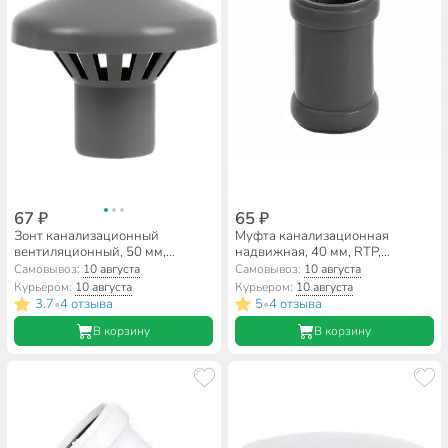
67 ₽
65 ₽
Зонт канализационный
Муфта канализационная
вентиляционный, 50 мм,
надвижная, 40 мм, RTP,
Мультимирпласт, внутренний,
полипропилен, серая, 36327
Самовывоз:
10 августа
Самовывоз:
10 августа
серый, ЗНТ ВК 50
Курьером:
10 августа
Курьером:
10 августа
3.7
4 отзыва
5
4 отзыва
•
•
В корзину
В корзину