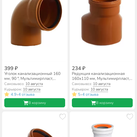
399 ₽
234 ₽
Уголок канализационный 160
Редукция канализационная
мм, 90 °, Мультимирпласт,
160х110 мм, Мультимирпласт,
наружный, рыжий, ОТВ НК
наружная, рыжая, ПРХ НК
Самовывоз:
10 августа
Самовывоз:
10 августа
160/87.5 SN2
160/110 SN2
Курьером:
10 августа
Курьером:
10 августа
4.9
4 отзыва
5
4 отзыва
•
•
В корзину
В корзину