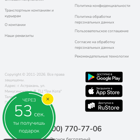
Политика конфиденциальности
Транспортным компаниям и
курьерам
Политика обработки
персональных данных
О компании
Пользовательское соглашение
Наши реквизиты
Согласие на обработку
персональных данных
Рекомендательные технологии
Copyright © 2011-2026. Все права
защищены.
Адрес: г. Астрахань, ул.
Минусинская, д. 8, ТЦ "Три Кота"
Телефон:
8 (800) 770-77-06
ЧЕРЕЗ
Почта:
sales@poryadok.ru
53
сек.
ты получишь
8 (800) 770-77-06
подарок
Звонок бесплатный