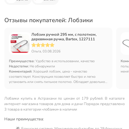
Отзывы покупателей: Лобзики
Лобзик ручной 295 мм, с полотном,
деревянная ручка, Bartex, 1227111
Ольга, 03.08.2026
Преимущества:
Удобство в использовании, качество
Комм
Недостатки:
Не обнаружили
поль
Комментарий:
Хороший лобзик, цена – качество
меня
соответствует. Конструкция позволяет быстро и легко
установить или снять пильное полотно. Обладает довольно
удобной ручкой, легкий. Хорошо справляется с мелкими
деталями
Лобзики купить в Астрахани по ценам от 179 рублей. В каталоге
интернет-магазина товаров для дома и дачи Порядок представлено
3 товара в категории «лобзики» в наличии
Наши преимущества:
🎁 Бонусная система. Максимальный кэшбэк до 29 бонусных