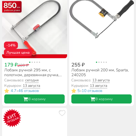
-14%
Лучшая цена
179 ₽
255 ₽
209 ₽
Лобзик ручной 295 мм, с
Лобзик ручной 200 мм, Sparta,
полотном, деревянная ручка,
240205
Bartex, 1227111
Самовывоз:
сегодня
Самовывоз:
13 августа
Курьером:
13 августа
Курьером:
13 августа
4.7
46 отзывов
5
10 отзывов
•
•
В корзину
В корзину
ХИТ
ПРОДАЖ