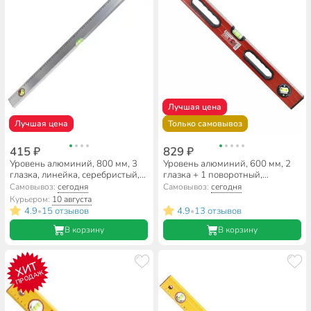
Лучшая цена
Лучшая цена
Только самовывоз
415 ₽
829 ₽
Уровень алюминий, 800 мм, 3
Уровень алюминий, 600 мм, 2
глазка, линейка, серебристый,
глазка + 1 поворотный,
Bartex, №0004, HJ-88B
фрезерованная грань, 2 ручки,
Самовывоз:
сегодня
Самовывоз:
сегодня
Bartex, №0033, HJ-99B
Курьером:
10 августа
4.9
15 отзывов
4.9
13 отзывов
•
•
В корзину
В корзину
ХИТ
ПРОДАЖ