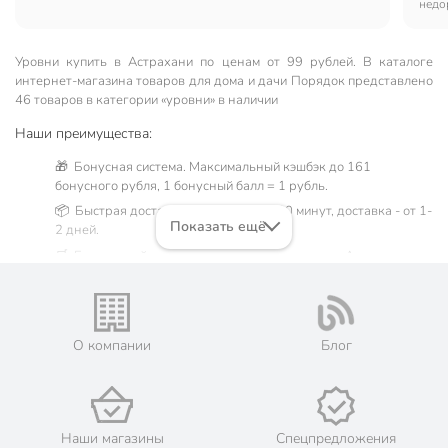
недо
мета
пада
Уровни купить в Астрахани по ценам от 99 рублей. В каталоге
интернет-магазина товаров для дома и дачи Порядок представлено
46 товаров в категории «уровни» в наличии
Наши преимущества:
🎁 Бонусная система. Максимальный кэшбэк до 161
бонусного рубля, 1 бонусный балл = 1 рубль.
📦 Быстрая доставка. Самовывоз от 60 минут, доставка - от 1-
Показать ещё
2 дней.
🛒 Бесплатный самовывоз из магазинов города Астрахань.
Жители Астраханской области могут сделать заказ и оплатить
его онлайн на официальном сайте сети магазинов Порядок.
Мы предлагаем бесплатную курьерскую доставку для товара
«уровни» при заказе от 3000 рублей в такие города, как:
О компании
Блог
Нариманов, Икряное, Камызяк, Красный Яр, Харабали,
Ахтубинск, Володарский, Енотаевка, Лиман, Началово,
Чёрный Яр.
💳 Оплата: онлайн на сайте интернет-гипермаркета или
наличными при получении.
Наши магазины
Спецпредложения