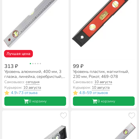
Лучшая цена
313 ₽
99 ₽
Уровень алюминий, 400 мм, 3
Уровень пластик, магнитный,
глазка, линейка, серебристый,
230 мм, Рокот, 469-078
Bartex, №0004, HJ-88B
Самовывоз:
сегодня
Самовывоз:
10 августа
Курьером:
10 августа
Курьером:
10 августа
4.9
73 отзыва
4.8
59 отзывов
•
•
В корзину
В корзину