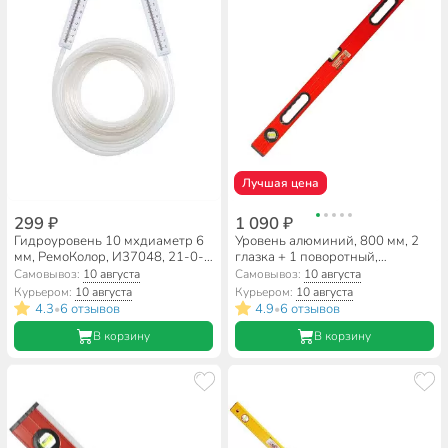
Лучшая цена
299 ₽
1 090 ₽
Гидроуровень 10 мхдиаметр 6
Уровень алюминий, 800 мм, 2
мм, РемоКолор, И37048, 21-0-
глазка + 1 поворотный,
010
фрезерованная грань, 2 ручки,
Самовывоз:
10 августа
Самовывоз:
10 августа
Bartex, №0033, HJ-99B
Курьером:
10 августа
Курьером:
10 августа
4.3
6 отзывов
4.9
6 отзывов
•
•
В корзину
В корзину