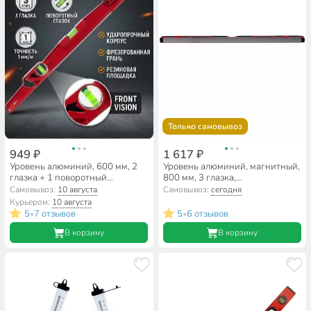
Только самовывоз
949 ₽
1 617 ₽
Уровень алюминий, 600 мм, 2
Уровень алюминий, магнитный,
глазка + 1 поворотный
800 мм, 3 глазка,
фронтальный, литой, Matrix,
фрезерованная грань, ADA,
Самовывоз:
10 августа
Самовывоз:
сегодня
34907
Titan 80, А00511
Курьером:
10 августа
5
7 отзывов
5
6 отзывов
•
•
В корзину
В корзину