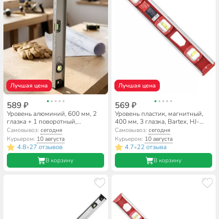
Лучшая цена
Лучшая цена
589 ₽
569 ₽
Уровень алюминий, 600 мм, 2
Уровень пластик, магнитный,
глазка + 1 поворотный,
400 мм, 3 глазка, Bartex, HJ-
линейка, рельс, серебристый,
98F-2
Самовывоз:
сегодня
Самовывоз:
сегодня
Bartex, HJ-82D
Курьером:
10 августа
Курьером:
10 августа
4.8
27 отзывов
4.7
22 отзыва
•
•
В корзину
В корзину