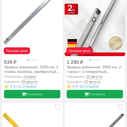
Лучшая цена
Лучшая цена
539 ₽
1 290 ₽
Уровень алюминий, 1000 мм, 3
Уровень алюминий, 2000 мм, 2
глазка, линейка, серебристый,
глазка + 1 поворотный,
Bartex, №0004, HJ-88B
линейка, рельс, серебристый,
Самовывоз:
сегодня
Самовывоз:
10 августа
Bartex, №0021, HJ-82D
Курьером:
10 августа
Курьером:
10 августа
4.5
12 отзывов
4.5
10 отзывов
•
•
В корзину
В корзину