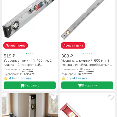
Лучшая цена
Лучшая цена
519 ₽
389 ₽
Уровень алюминий, 400 мм, 2
Уровень алюминий, 600 мм, 3
глазка + 1 поворотный,
глазка, линейка, серебристый,
линейка, рельс, серебристый,
Bartex, №0004, HJ-88B
Самовывоз:
сегодня
Самовывоз:
10 августа
Bartex, HJ-82D
Курьером:
10 августа
Курьером:
10 августа
4.8
44 отзыва
4.9
41 отзыв
•
•
В корзину
В корзину