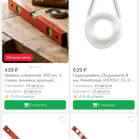
Лучшая цена
439 ₽
639 ₽
Уровень алюминий, 400 мм, 3
Гидроуровень 25хдиаметр 8
глазка, линейка, красный,
мм, РемоКолор, И37057, 21-0-
Bartex, HJ-92B
025
Самовывоз:
10 августа
Самовывоз:
10 августа
Курьером:
10 августа
Курьером:
10 августа
5
5 отзывов
4.4
4 отзыва
•
•
В корзину
В корзину