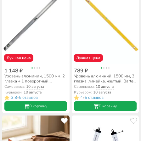
Лучшая цена
Лучшая цена
1 148 ₽
789 ₽
Уровень алюминий, 1500 мм, 2
Уровень алюминий, 1500 мм, 3
глазка + 1 поворотный,
глазка, линейка, желтый, Bartex,
линейка, рельс, серебристый,
HJ-88D
Самовывоз:
10 августа
Самовывоз:
10 августа
Bartex, №0021, HJ-82D
Курьером:
10 августа
Курьером:
10 августа
3.8
5 отзывов
4
5 отзывов
•
•
В корзину
В корзину