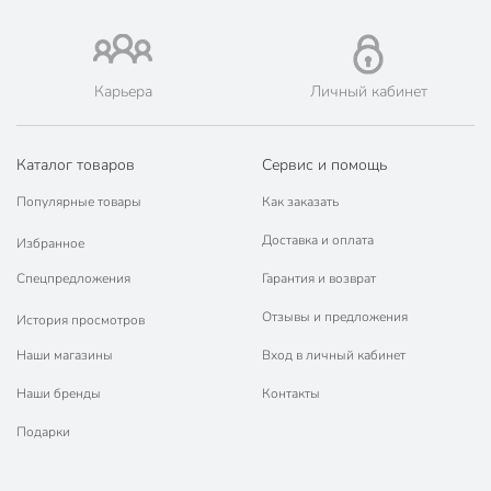
🛍 Скидки, акции, распродажи каждый день!
📜 Только оригинальная продукция. Интернет-гипермаркет
Порядок - официальный представитель ведущих мировых
марок.
Карьера
Личный кабинет
Каталог товаров
Сервис и помощь
Популярные товары
Как заказать
Доставка и оплата
Избранное
Спецпредложения
Гарантия и возврат
Отзывы и предложения
История просмотров
Наши магазины
Вход в личный кабинет
Наши бренды
Контакты
Подарки