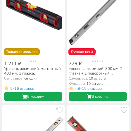
Только самовывоз
Лучшая цена
1 211 ₽
779 ₽
Уровень алюминий, магнитный,
Уровень алюминий, 800 мм, 2
400 мм, 3 глазка,
глазка + 1 поворотный,
фрезерованная грань, ADA,
линейка, рельс, серебристый,
Самовывоз:
сегодня
Самовывоз:
10 августа
Titan 40, А00509
Bartex, №0021, HJ-82D
Курьером:
10 августа
5
16 отзывов
4.8
15 отзывов
•
•
В корзину
В корзину