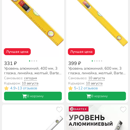
Лучшая цена
Лучшая цена
331 ₽
399 ₽
Уровень алюминий, 400 мм, 3
Уровень алюминий, 600 мм, 3
глазка, линейка, желтый, Bartex,
глазка, линейка, желтый, Bartex,
HJ-88D
HJ-88D
Самовывоз:
сегодня
Самовывоз:
10 августа
Курьером:
10 августа
Курьером:
10 августа
4.9
13 отзывов
5
12 отзывов
•
•
В корзину
В корзину