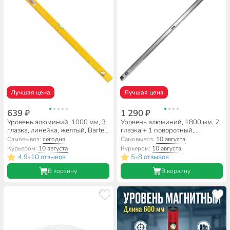
Лучшая цена
Лучшая цена
639 ₽
1 290 ₽
Уровень алюминий, 1000 мм, 3
Уровень алюминий, 1800 мм, 2
глазка, линейка, желтый, Bartex,
глазка + 1 поворотный,
HJ-88D
линейка, рельс, серебристый,
Самовывоз:
сегодня
Самовывоз:
10 августа
Bartex, №0021
Курьером:
10 августа
Курьером:
10 августа
4.9
10 отзывов
5
8 отзывов
•
•
В корзину
В корзину