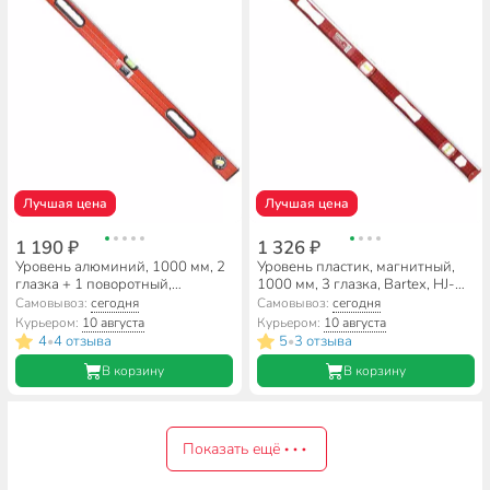
Лучшая цена
Лучшая цена
1 190 ₽
1 326 ₽
Уровень алюминий, 1000 мм, 2
Уровень пластик, магнитный,
глазка + 1 поворотный,
1000 мм, 3 глазка, Bartex, HJ-
фрезерованная грань, 2 ручки,
98F-2
Самовывоз:
сегодня
Самовывоз:
сегодня
Bartex, №0033, HJ-99B
Курьером:
10 августа
Курьером:
10 августа
4
4 отзыва
5
3 отзыва
•
•
В корзину
В корзину
Показать ещё