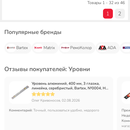
Товары 1 - 32 из 46
1
2
Популярные бренды
Bartex
Matrix
РемоКолор
ADA
Отзывы покупателей: Уровни
Уровень алюминий, 400 мм, 3 глазка,
линейка, серебристый, Bartex, №0004, HJ-
88B
Олег Кривоносов, 02.08.2026
Комментарий:
Точный, пользоваться удобно, недорого
Преи
Недо
Комм
мага