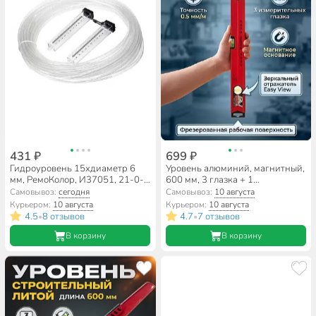
431 ₽
699 ₽
Гидроуровень 15хдиаметр 6
Уровень алюминий, магнитный,
мм, РемоКолор, И37051, 21-0-
600 мм, 3 глазка + 1
015
поворотный зеркальный,
Самовывоз:
сегодня
Самовывоз:
10 августа
фрезерованная грань, Matrix,
Курьером:
10 августа
Курьером:
10 августа
34706
4.5
8 отзывов
4.7
7 отзывов
•
•
В корзину
В корзину