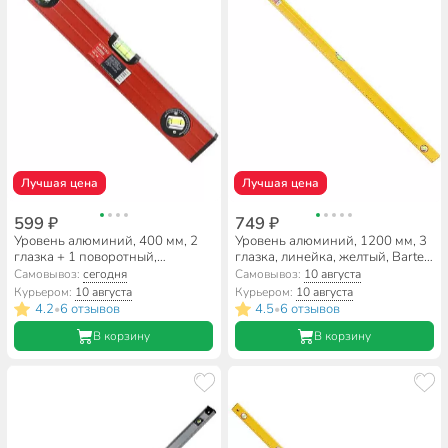
Лучшая цена
Лучшая цена
599 ₽
749 ₽
Уровень алюминий, 400 мм, 2
Уровень алюминий, 1200 мм, 3
глазка + 1 поворотный,
глазка, линейка, желтый, Bartex,
фрезерованная грань, Bartex,
HJ-88D
Самовывоз:
сегодня
Самовывоз:
10 августа
№0033, HJ-99B
Курьером:
10 августа
Курьером:
10 августа
4.2
6 отзывов
4.5
6 отзывов
•
•
В корзину
В корзину