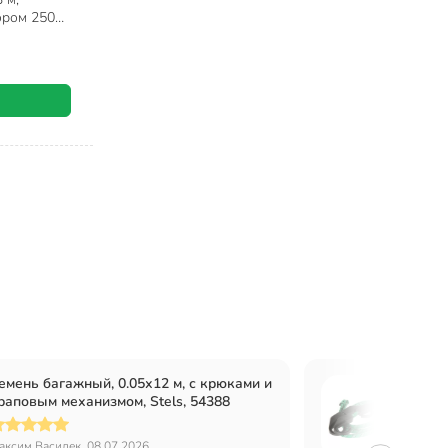
ором 250
101
емень багажный, 0.05х12 м, с крюками и
Стяжка
раповым механизмом, Stels, 54388
пласт
аксим Василек, 08.07.2026
Андрей,