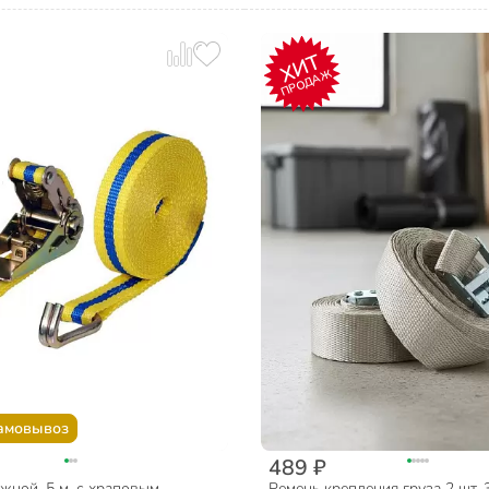
ХИТ
ПРОДАЖ
амовывоз
489 ₽
жной, 5 м, с храповым
Ремень крепления груза 2 шт, 3