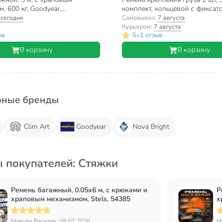
, 600 кг, Goodyear,
комплект, кольцевой с фиксат
754
кг, полиэстер, Clim Art, CLA01
:
сегодня
Самовывоз:
7 августа
Курьером:
7 августа
•
ыв
5
1 отзыв
В корзину
В корзину
рные бренды
Clim Art
Goodyear
Nova Bright
 покупателей: Стяжки
Ремень багажный, 0.05х6 м, с крюками и
Р
храповым механизмом, Stels, 54385
х
Максим Василек, 08.07.2026
М