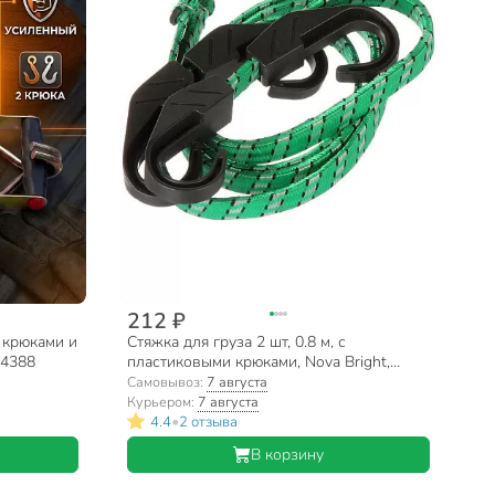
212 ₽
с крюками и
Стяжка для груза 2 шт, 0.8 м, с
54388
пластиковыми крюками, Nova Bright,
47796
Самовывоз:
7 августа
Курьером:
7 августа
•
4.4
2 отзыва
В корзину