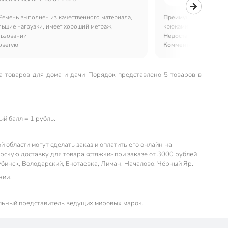
Ремень выполнен из качественного материала,
Преимущества:
«Стяжк
ьшие нагрузки, имеет хороший метраж,
крюками, Nova Bright,
льзовании
Недостатки:
недостатк
оветую
Комментарий:
Отличн
а товаров для дома и дачи Порядок представлено 5 товаров в
й балл = 1 рубль.
 области могут сделать заказ и оплатить его онлайн на
скую доставку для товара «стяжки» при заказе от 3000 рублей
убинск, Володарский, Енотаевка, Лиман, Началово, Чёрный Яр.
нии.
льный представитель ведущих мировых марок.