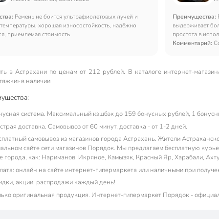
ства:
Ремень не боится ультрафиолетовых лучей и
Преимущества:
 температуры, хорошая износостойкость, надёжно
выдерживает бол
ся, приемлемая стоимость
простота в испо
Комментарий:
С
ть в Астрахани по ценам от 212 рублей. В каталоге интернет-магазин
тяжки» в наличии
ущества:
нусная система. Максимальный кэшбэк до 159 бонусных рублей, 1 бонусны
трая доставка. Самовывоз от 60 минут, доставка - от 1-2 дней.
сплатный самовывоз из магазинов города Астрахань. Жители Астраханской
альном сайте сети магазинов Порядок. Мы предлагаем бесплатную курьер
ие города, как: Нариманов, Икряное, Камызяк, Красный Яр, Харабали, Ахт
лата: онлайн на сайте интернет-гипермаркета или наличными при получе
идки, акции, распродажи каждый день!
лько оригинальная продукция. Интернет-гипермаркет Порядок - официа