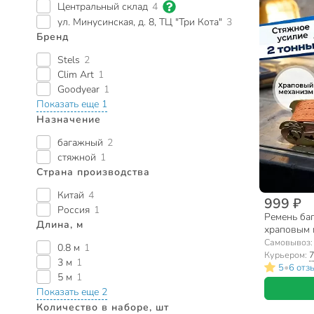
Центральный склад
4
ул. Минусинская, д. 8, ТЦ "Три Кота"
3
Бренд
Stels
2
Clim Art
1
Goodyear
1
Показать еще 1
Назначение
багажный
2
стяжной
1
Страна производства
Китай
4
999 ₽
Россия
1
Ремень баг
Длина, м
храповым м
Самовывоз
0.8 м
1
Курьером:
7
3 м
1
•
5
6 отз
5 м
1
Показать еще 2
Количество в наборе, шт