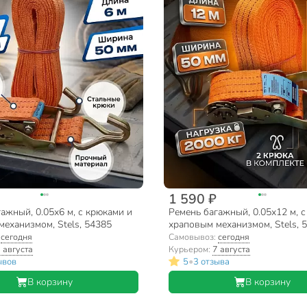
1 590 ₽
ажный, 0.05х6 м, с крюками и
Ремень багажный, 0.05х12 м, 
еханизмом, Stels, 54385
храповым механизмом, Stels, 
:
сегодня
Самовывоз:
сегодня
 августа
Курьером:
7 августа
•
ывов
5
3 отзыва
В корзину
В корзину