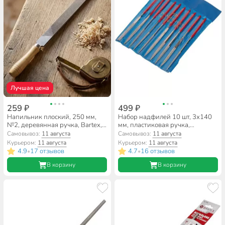
Лучшая цена
259 ₽
499 ₽
Напильник плоский, 250 мм,
Набор надфилей 10 шт, 3х140
№2, деревянная ручка, Bartex,
мм, пластиковая ручка,
12020
SPE13764-2
Самовывоз:
11 августа
Самовывоз:
11 августа
Курьером:
11 августа
Курьером:
11 августа
4.9
17 отзывов
4.7
16 отзывов
•
•
В корзину
В корзину