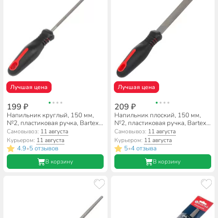
Лучшая цена
Лучшая цена
199 ₽
209 ₽
Напильник круглый, 150 мм,
Напильник плоский, 150 мм,
№2, пластиковая ручка, Bartex,
№2, пластиковая ручка, Bartex,
12008
12018
Самовывоз:
11 августа
Самовывоз:
11 августа
Курьером:
11 августа
Курьером:
11 августа
4.9
5 отзывов
5
4 отзыва
•
•
В корзину
В корзину