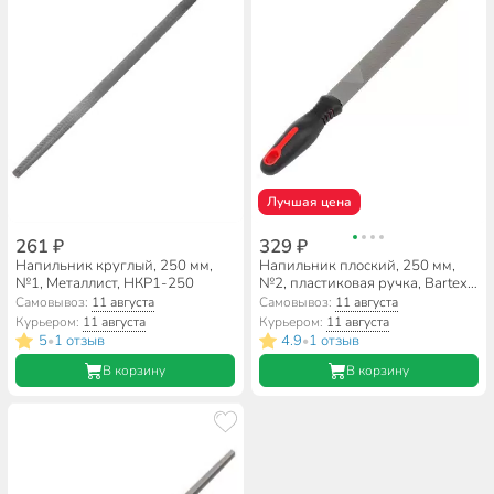
Лучшая цена
261 ₽
329 ₽
Напильник круглый, 250 мм,
Напильник плоский, 250 мм,
№1, Металлист, НКР1-250
№2, пластиковая ручка, Bartex,
12020
Самовывоз:
11 августа
Самовывоз:
11 августа
Курьером:
11 августа
Курьером:
11 августа
5
1 отзыв
4.9
1 отзыв
•
•
В корзину
В корзину