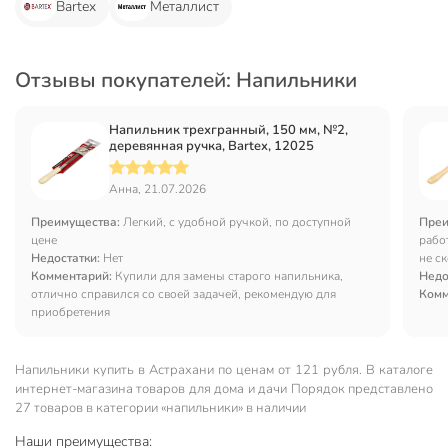
Bartex
Металлист
Отзывы покупателей: Напильники
Напильник трехгранный, 150 мм, №2,
деревянная ручка, Bartex, 12025
Анна, 21.07.2026
Преимущества:
Легкий, с удобной ручкой, по доступной
Преи
цене
рабо
Недостатки:
Нет
не с
Комментарий:
Купили для замены старого напильника,
Недо
отлично справился со своей задачей, рекомендую для
Комм
приобретения
Напильники купить в Астрахани по ценам от 121 рубля. В каталоге
интернет-магазина товаров для дома и дачи Порядок представлено
27 товаров в категории «напильники» в наличии
Наши преимущества: