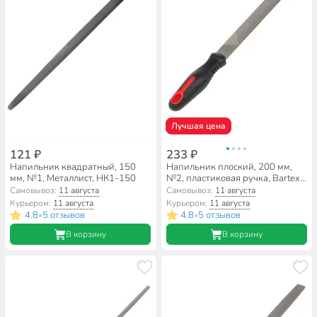
Лучшая цена
121 ₽
233 ₽
Напильник квадратный, 150
Напильник плоский, 200 мм,
мм, №1, Металлист, НК1-150
№2, пластиковая ручка, Bartex,
12019
Самовывоз:
11 августа
Самовывоз:
11 августа
Курьером:
11 августа
Курьером:
11 августа
4.8
5 отзывов
4.8
5 отзывов
•
•
В корзину
В корзину