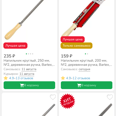
Лучшая цена
Лучшая цена
Только самовывоз
235 ₽
159 ₽
Напильник круглый, 250 мм,
Напильник круглый, 200 мм,
№2, деревянная ручка, Bartex,
№2, деревянная ручка, Bartex,
12010
12009
Самовывоз:
11 августа
Самовывоз:
сегодня
Курьером:
11 августа
4.9
13 отзывов
4.9
12 отзывов
•
•
В корзину
В корзину
ХИТ
ПРОДАЖ