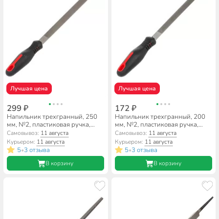
Лучшая цена
Лучшая цена
299 ₽
172 ₽
Напильник трехгранный, 250
Напильник трехгранный, 200
мм, №2, пластиковая ручка,
мм, №2, пластиковая ручка,
Bartex, 12027
Bartex, 12026
Самовывоз:
11 августа
Самовывоз:
11 августа
Курьером:
11 августа
Курьером:
11 августа
5
3 отзыва
5
3 отзыва
•
•
В корзину
В корзину