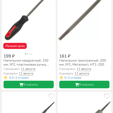
Лучшая цена
199 ₽
161 ₽
Напильник квадратный, 150
Напильник трехгранный, 200
мм, №2, пластиковая ручка,
мм, №1, Металлист, НТ1-200
Bartex, 12001
Самовывоз:
11 августа
Самовывоз:
11 августа
Курьером:
11 августа
Курьером:
11 августа
4.5
3 отзыва
5
3 отзыва
•
•
В корзину
В корзину