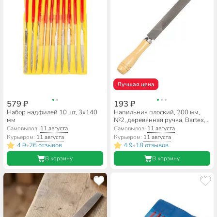
Лучшая цена
579 ₽
193 ₽
Набор надфилей 10 шт, 3х140
Напильник плоский, 200 мм,
мм
№2, деревянная ручка, Bartex,
12019
Самовывоз:
11 августа
Самовывоз:
11 августа
Курьером:
11 августа
Курьером:
11 августа
4.9
26 отзывов
4.9
18 отзывов
•
•
В корзину
В корзину