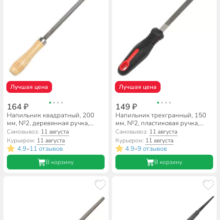
Лучшая цена
Лучшая цена
164 ₽
149 ₽
Напильник квадратный, 200
Напильник трехгранный, 150
мм, №2, деревянная ручка,
мм, №2, пластиковая ручка,
Bartex, 12002
Bartex, 12025
Самовывоз:
11 августа
Самовывоз:
11 августа
Курьером:
11 августа
Курьером:
11 августа
4.9
11 отзывов
4.9
9 отзывов
•
•
В корзину
В корзину