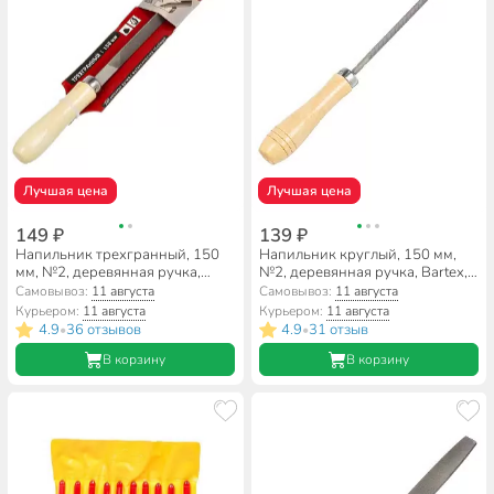
Лучшая цена
Лучшая цена
149 ₽
139 ₽
Напильник трехгранный, 150
Напильник круглый, 150 мм,
мм, №2, деревянная ручка,
№2, деревянная ручка, Bartex,
Bartex, 12025
12008
Самовывоз:
11 августа
Самовывоз:
11 августа
Курьером:
11 августа
Курьером:
11 августа
4.9
36 отзывов
4.9
31 отзыв
•
•
В корзину
В корзину