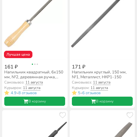
Лучшая цена
161 ₽
171 ₽
Напильник квадратный, 6х150
Напильник круглый, 150 мм,
мм, №2, деревянная ручка,
№1, Металлист, НКР1-150
Bartex, 12001
Самовывоз:
11 августа
Самовывоз:
11 августа
Курьером:
11 августа
Курьером:
11 августа
4.9
8 отзывов
5
6 отзывов
•
•
В корзину
В корзину