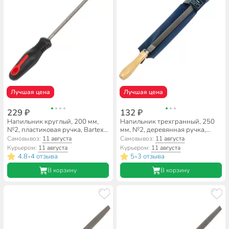
Лучшая цена
Лучшая цена
229 ₽
132 ₽
Напильник круглый, 200 мм,
Напильник трехгранный, 250
№2, пластиковая ручка, Bartex,
мм, №2, деревянная ручка,
12009
Bartex, 12027
Самовывоз:
11 августа
Самовывоз:
11 августа
Курьером:
11 августа
Курьером:
11 августа
4.8
4 отзыва
5
3 отзыва
•
•
В корзину
В корзину