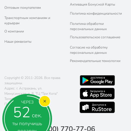
Активация Бонусной Карты
Оптовым покупателям
Политика конфиденциальности
Транспортным компаниям и
курьерам
Политика обработки
персональных данных
О компании
Пользовательское соглашение
Наши реквизиты
Согласие на обработку
персональных данных
Рекомендательные технологии
Copyright © 2011-2026. Все права
защищены.
Адрес: г. Астрахань, ул.
Минусинская, д. 8, ТЦ "Три Кота"
Телефон:
8 (800) 770-77-06
ЧЕРЕЗ
Почта:
sales@poryadok.ru
51
сек.
ты получишь
8 (800) 770-77-06
подарок