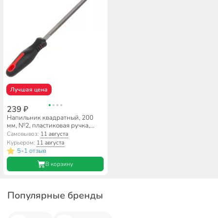
Лучшая цена
239 ₽
Напильник квадратный, 200
мм, №2, пластиковая ручка,
Bartex, 12002
Самовывоз:
11 августа
Курьером:
11 августа
5
1 отзыв
•
В корзину
Популярные бренды