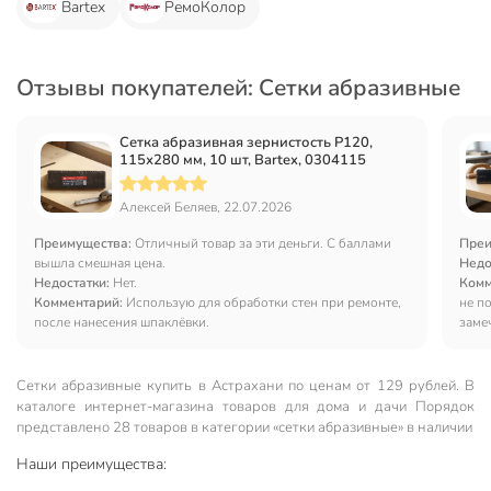
Bartex
РемоКолор
Отзывы покупателей: Сетки абразивные
Сетка абразивная зернистость P120,
115х280 мм, 10 шт, Bartex, 0304115
Алексей Беляев, 22.07.2026
Преимущества:
Отличный товар за эти деньги. С баллами
Преи
вышла смешная цена.
Недо
Недостатки:
Нет.
Комм
Комментарий:
Использую для обработки стен при ремонте,
не п
после нанесения шпаклёвки.
заме
Сетки абразивные купить в Астрахани по ценам от 129 рублей. В
каталоге интернет-магазина товаров для дома и дачи Порядок
представлено 28 товаров в категории «сетки абразивные» в наличии
Наши преимущества: