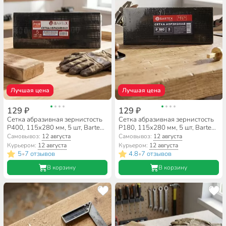
Лучшая цена
Лучшая цена
129 ₽
129 ₽
Сетка абразивная зернистость
Сетка абразивная зернистость
P400, 115х280 мм, 5 шт, Bartex,
P180, 115х280 мм, 5 шт, Bartex,
AI-2904018
AI-2904016
Самовывоз:
12 августа
Самовывоз:
12 августа
Курьером:
12 августа
Курьером:
12 августа
5
7 отзывов
4.8
7 отзывов
•
•
В корзину
В корзину