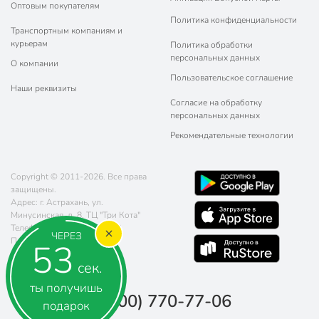
Оптовым покупателям
Политика конфиденциальности
Транспортным компаниям и
курьерам
Политика обработки
персональных данных
О компании
Пользовательское соглашение
Наши реквизиты
Согласие на обработку
персональных данных
Рекомендательные технологии
Copyright © 2011-2026. Все права
защищены.
Адрес: г. Астрахань, ул.
Минусинская, д. 8, ТЦ "Три Кота"
Телефон:
8 (800) 770-77-06
ЧЕРЕЗ
Почта:
sales@poryadok.ru
52
сек.
ты получишь
8 (800) 770-77-06
подарок