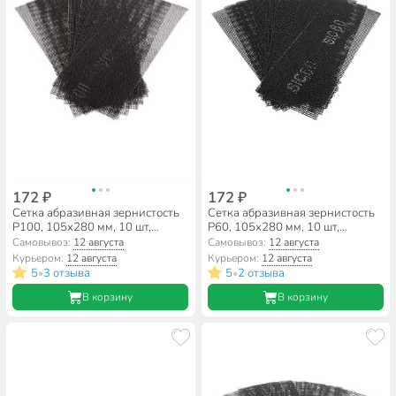
172 ₽
172 ₽
Сетка абразивная зернистость
Сетка абразивная зернистость
P100, 105х280 мм, 10 шт,
P60, 105х280 мм, 10 шт,
РемоКолор, 31-8-110
РемоКолор, 31-8-106
Самовывоз:
12 августа
Самовывоз:
12 августа
Курьером:
12 августа
Курьером:
12 августа
5
3 отзыва
5
2 отзыва
•
•
В корзину
В корзину