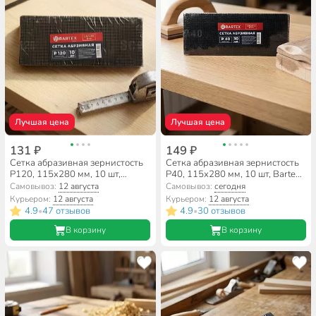
Лучшая цена
Лучшая цена
131 ₽
149 ₽
Сетка абразивная зернистость
Сетка абразивная зернистость
P120, 115х280 мм, 10 шт,
P40, 115х280 мм, 10 шт, Bartex,
Bartex, 0304115
0304115
Самовывоз:
12 августа
Самовывоз:
сегодня
Курьером:
12 августа
Курьером:
12 августа
4.9
47 отзывов
4.9
30 отзывов
•
•
В корзину
В корзину