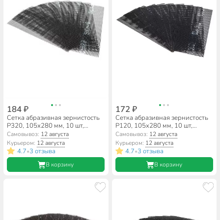
184 ₽
172 ₽
Сетка абразивная зернистость
Сетка абразивная зернистость
P320, 105х280 мм, 10 шт,
P120, 105х280 мм, 10 шт,
РемоКолор, 31-8-132
РемоКолор, 31-8-112
Самовывоз:
12 августа
Самовывоз:
12 августа
Курьером:
12 августа
Курьером:
12 августа
4.7
3 отзыва
4.7
3 отзыва
•
•
В корзину
В корзину