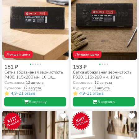
Лучшая цена
Лучшая цена
151 ₽
153 ₽
Сетка абразивная зернистость
Сетка абразивная зернистость
P400, 115х280 мм, 10 шт,
P320, 115х280 мм, 10 шт,
Bartex, 0304115
Bartex, 0304115-320
Самовывоз:
12 августа
Самовывоз:
12 августа
Курьером:
12 августа
Курьером:
12 августа
4.9
21 отзыв
4.9
21 отзыв
•
•
В корзину
В корзину
ХИТ
ХИТ
ПРОДАЖ
ПРОДАЖ