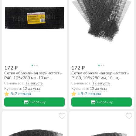
172 ₽
172 ₽
Сетка абразивная зернистость
Сетка абразивная зернистость
P40, 105х280 мм, 10 шт,
P180, 105х280 мм, 10 шт,
РемоКолор, 31-8-104
РемоКолор, 31-8-118
Самовывоз:
12 августа
Самовывоз:
12 августа
Курьером:
12 августа
Курьером:
12 августа
5
2 отзыва
4.9
2 отзыва
•
•
В корзину
В корзину