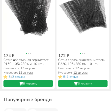
174 ₽
172 ₽
Сетка абразивная зернистость
Сетка абразивная зернистость
P150, 105х280 мм, 10 шт,
P220, 105х280 мм, 10 шт,
РемоКолор, 31-8-115
РемоКолор, 31-8-122
Самовывоз:
12 августа
Самовывоз:
12 августа
Курьером:
12 августа
Курьером:
12 августа
5
2 отзыва
5
1 отзыв
•
•
В корзину
В корзину
Популярные бренды