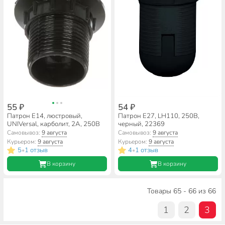
55 ₽
54 ₽
Патрон E14, люстровый,
Патрон E27, LH110, 250В,
UNIVersal, карболит, 2А, 250В
черный, 22369
Самовывоз:
9 августа
Самовывоз:
9 августа
Курьером:
9 августа
Курьером:
9 августа
5
1 отзыв
4
1 отзыв
•
•
В корзину
В корзину
Товары 65 - 66 из 66
1
2
3