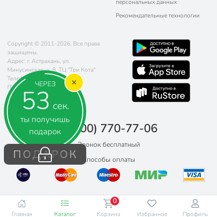
персональных данных
Рекомендательные технологии
Copyright © 2011-2026. Все права
защищены.
Адрес: г. Астрахань, ул.
Минусинская, д. 8, ТЦ "Три Кота"
Телефон:
8 (800) 770-77-06
ЧЕРЕЗ
Почта:
sales@poryadok.ru
53
сек.
ты получишь
8 (800) 770-77-06
подарок
Звонок бесплатный
ПОДАРОК
Способы оплаты
0
Главная
Каталог
Корзина
Избранное
Профиль