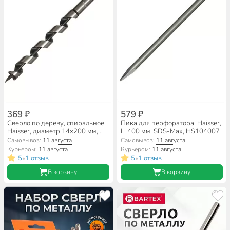
369 ₽
579 ₽
Сверло по дереву, спиральное,
Пика для перфоратора, Haisser,
Haisser, диаметр 14х200 мм,
L, 400 мм, SDS-Max, HS104007
шестигранник, HS103403
Самовывоз:
11 августа
Самовывоз:
11 августа
Курьером:
11 августа
Курьером:
11 августа
5
1 отзыв
5
1 отзыв
•
•
В корзину
В корзину