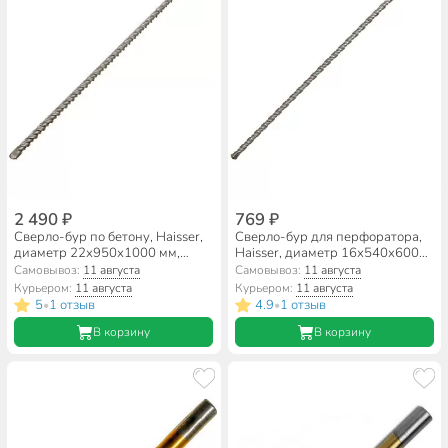
2 490 ₽
769 ₽
Сверло-бур по бетону, Haisser,
Сверло-бур для перфоратора,
диаметр 22х950х1000 мм,
Haisser, диаметр 16х540х600
SDS-Plus, HS102048
мм, SDS-Plus, HS102039
Самовывоз:
11 августа
Самовывоз:
11 августа
Курьером:
11 августа
Курьером:
11 августа
5
1 отзыв
4.9
1 отзыв
•
•
В корзину
В корзину