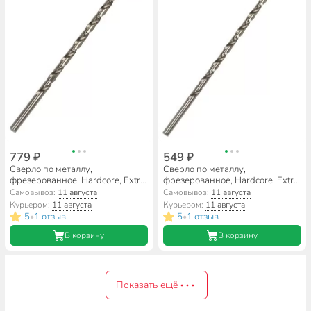
779 ₽
549 ₽
Сверло по металлу,
Сверло по металлу,
фрезерованное, Hardcore, Extra
фрезерованное, Hardcore, Extra
Long, диаметр 10х300 мм,
Long, диаметр 9х300 мм,
Самовывоз:
11 августа
Самовывоз:
11 августа
цилиндрический хвостовик,
цилиндрический хвостовик,
Курьером:
11 августа
Курьером:
11 августа
145100
145090
5
1 отзыв
5
1 отзыв
•
•
В корзину
В корзину
Показать ещё