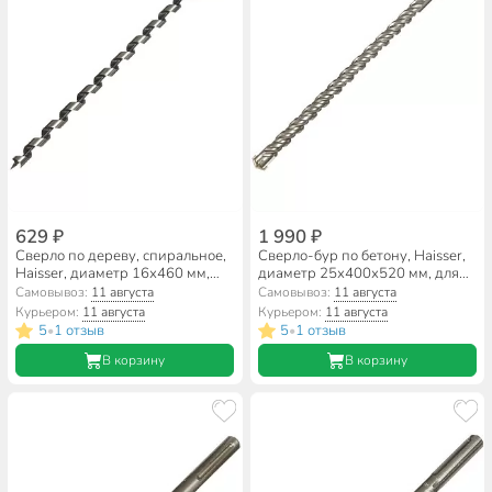
629 ₽
1 990 ₽
Сверло по дереву, спиральное,
Сверло-бур по бетону, Haisser,
Haisser, диаметр 16х460 мм,
диаметр 25х400х520 мм, для
шестигранник, HS103411
перфоратора, SDS-Max,
Самовывоз:
11 августа
Самовывоз:
11 августа
HS108015
Курьером:
11 августа
Курьером:
11 августа
5
1 отзыв
5
1 отзыв
•
•
В корзину
В корзину