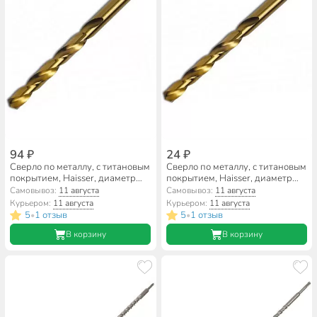
94 ₽
24 ₽
Сверло по металлу, с титановым
Сверло по металлу, с титановым
покрытием, Haisser, диаметр
покрытием, Haisser, диаметр
4.3 мм, цилиндрический
1.7 мм, цилиндрический
Самовывоз:
11 августа
Самовывоз:
11 августа
хвостовик, HS111028
хвостовик, HS111036
Курьером:
11 августа
Курьером:
11 августа
5
1 отзыв
5
1 отзыв
•
•
В корзину
В корзину