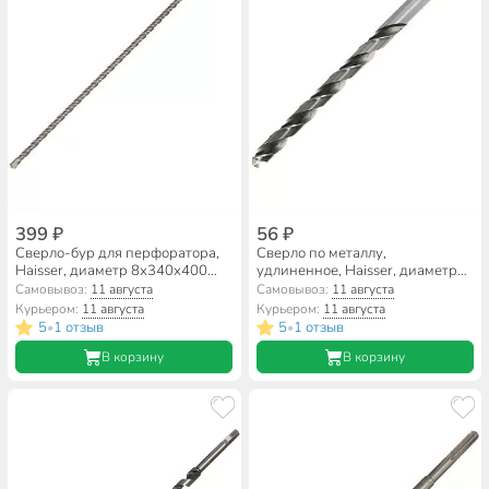
399 ₽
56 ₽
Сверло-бур для перфоратора,
Сверло по металлу,
Haisser, диаметр 8х340х400
удлиненное, Haisser, диаметр
мм, SDS-Plus, HS102013
2х56х85 мм, цилиндрический
Самовывоз:
11 августа
Самовывоз:
11 августа
хвостовик, HS101301
Курьером:
11 августа
Курьером:
11 августа
5
1 отзыв
5
1 отзыв
•
•
В корзину
В корзину