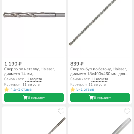
1 190 ₽
839 ₽
Сверло по металлу, Haisser,
Сверло-бур по бетону, Haisser,
диаметр 14 мм,
диаметр 18х400х460 мм, для
цилиндрический хвостовик,
перфоратора, SDS-Plus,
Самовывоз:
11 августа
Самовывоз:
11 августа
HS101061
HS102042
Курьером:
11 августа
Курьером:
11 августа
4.5
1 отзыв
5
1 отзыв
•
•
В корзину
В корзину