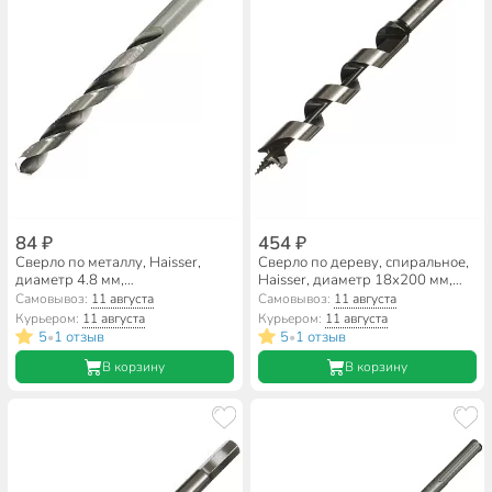
84 ₽
454 ₽
Сверло по металлу, Haisser,
Сверло по дереву, спиральное,
диаметр 4.8 мм,
Haisser, диаметр 18х200 мм,
цилиндрический хвостовик,
шестигранник, HS103405
Самовывоз:
11 августа
Самовывоз:
11 августа
HS101044
Курьером:
11 августа
Курьером:
11 августа
5
1 отзыв
5
1 отзыв
•
•
В корзину
В корзину