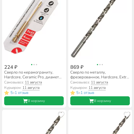
224 ₽
869 ₽
Сверло по керамограниту,
Сверло по металлу,
Hardcore, Ceramic Pro, диаметр
фрезерованное, Hardcore, Extra
5х85 мм, шестигранник,
Long, диаметр 13х300 мм,
Самовывоз:
11 августа
Самовывоз:
11 августа
156005
цилиндрический хвостовик,
Курьером:
11 августа
Курьером:
11 августа
145130
5
1 отзыв
5
1 отзыв
•
•
В корзину
В корзину