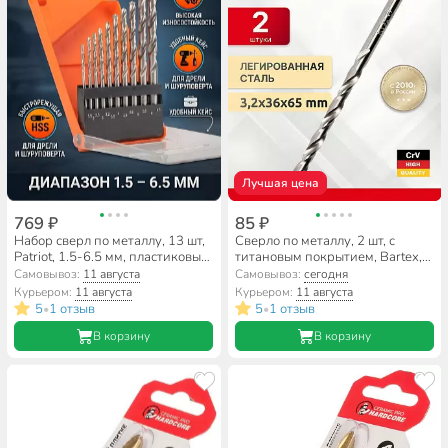
Лучшая цена
769 ₽
85 ₽
Набор сверл по металлу, 13 шт,
Сверло по металлу, 2 шт, с
Patriot, 1.5-6.5 мм, пластиковый
титановым покрытием, Bartex,
бокс, цилиндрический
HSSM2, диаметр 3.2х36х65 мм,
Самовывоз:
11 августа
Самовывоз:
сегодня
хвостовик, 815010543
блистер, цилиндрический
Курьером:
11 августа
Курьером:
11 августа
хвостовик, KF101006
5
1 отзыв
5
1 отзыв
•
•
В корзину
В корзину