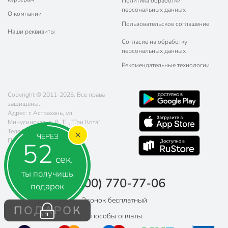
Политика обработки
персональных данных
О компании
Пользовательское соглашение
Наши реквизиты
Согласие на обработку
персональных данных
Рекомендательные технологии
Copyright © 2011-2026. Все права
защищены.
Адрес: г. Астрахань, ул.
Минусинская, д. 8, ТЦ "Три Кота"
Телефон:
8 (800) 770-77-06
ЧЕРЕЗ
Почта:
sales@poryadok.ru
51
сек.
ты получишь
8 (800) 770-77-06
подарок
Звонок бесплатный
ПОДАРОК
Способы оплаты