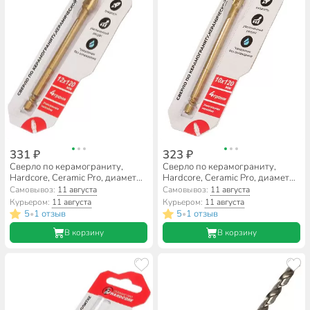
331 ₽
323 ₽
Сверло по керамограниту,
Сверло по керамограниту,
Hardcore, Ceramic Pro, диаметр
Hardcore, Ceramic Pro, диаметр
12х120 мм, шестигранник,
10х120 мм, шестигранник,
Самовывоз:
11 августа
Самовывоз:
11 августа
156012
156010
Курьером:
11 августа
Курьером:
11 августа
5
1 отзыв
5
1 отзыв
•
•
В корзину
В корзину