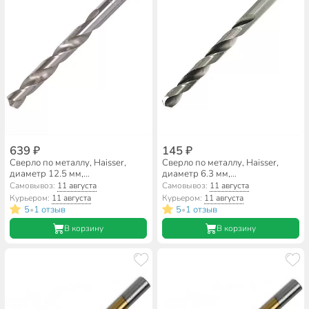
639 ₽
145 ₽
Сверло по металлу, Haisser,
Сверло по металлу, Haisser,
диаметр 12.5 мм,
диаметр 6.3 мм,
цилиндрический хвостовик,
цилиндрический хвостовик,
Самовывоз:
11 августа
Самовывоз:
11 августа
HS101038
HS101047
Курьером:
11 августа
Курьером:
11 августа
5
1 отзыв
5
1 отзыв
•
•
В корзину
В корзину