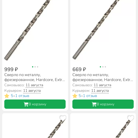
999 ₽
669 ₽
Сверло по металлу,
Сверло по металлу,
фрезерованное, Hardcore, Extra
фрезерованное, Hardcore, Extra
Long, диаметр 12х300 мм,
Long, диаметр 11х300 мм,
Самовывоз:
11 августа
Самовывоз:
11 августа
цилиндрический хвостовик,
цилиндрический хвостовик,
Курьером:
11 августа
Курьером:
11 августа
145120
145110
5
1 отзыв
5
1 отзыв
•
•
В корзину
В корзину