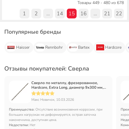
Товары 449 - 480 из 678
1
2
...
14
15
16
...
21
22
Популярные бренды
Haisser
Rennbohr
Bartex
Hardcore
Отзывы покупателей: Сверла
Сверло по металлу, фрезерованное,
Hardcore, Extra Long, диаметр 9х300 мм,
цилиндрический хвостовик, 145090
Макс Новичок, 10.03.2026
Преимущества:
Отсутствие возникновения коррозии, при
Преи
больших нагрузках не деформируется, острая заточка
хоро
наконечника, доступная цена.
Недо
Недостатки:
Нет
Комм