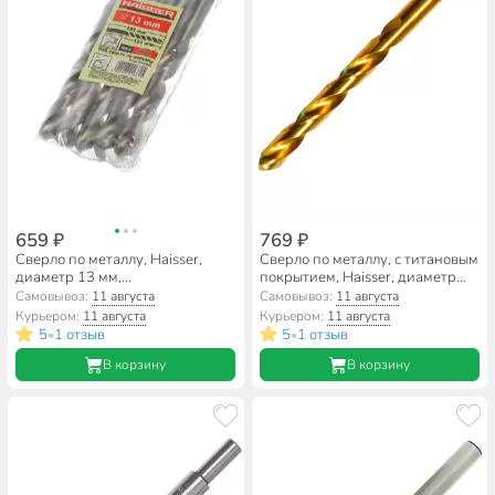
659 ₽
769 ₽
Сверло по металлу, Haisser,
Сверло по металлу, с титановым
диаметр 13 мм,
покрытием, Haisser, диаметр
цилиндрический хвостовик,
12.5 мм, цилиндрический
Самовывоз:
11 августа
Самовывоз:
11 августа
HS101026
хвостовик, HS111048
Курьером:
11 августа
Курьером:
11 августа
5
1 отзыв
5
1 отзыв
•
•
В корзину
В корзину