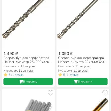
1 490 ₽
1 090 ₽
Сверло-бур для перфоратора,
Сверло-бур для перфоратора,
Haisser, диаметр 25х200х320
Haisser, диаметр 22х200х320
мм, SDS-Max, HS108014
мм, SDS-Max, HS108010
Самовывоз:
11 августа
Самовывоз:
11 августа
Курьером:
11 августа
Курьером:
11 августа
5
1 отзыв
5
1 отзыв
•
•
В корзину
В корзину