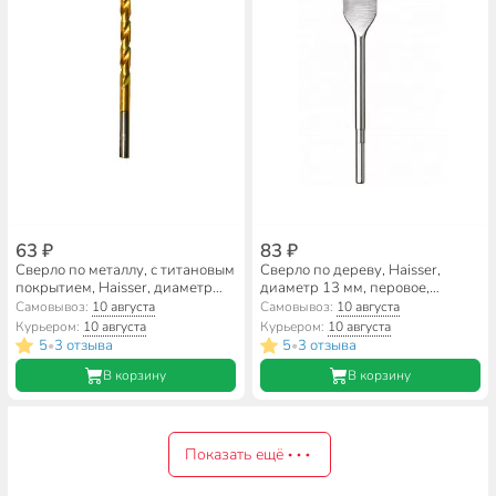
63 ₽
83 ₽
Сверло по металлу, с титановым
Сверло по дереву, Haisser,
покрытием, Haisser, диаметр
диаметр 13 мм, перовое,
3.5 мм, цилиндрический
плоский лопаточное, HS103304
Самовывоз:
10 августа
Самовывоз:
10 августа
хвостовик, HS111007
Курьером:
10 августа
Курьером:
10 августа
5
3 отзыва
5
3 отзыва
•
•
В корзину
В корзину
Показать ещё