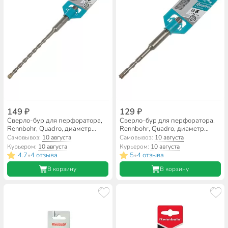
149 ₽
129 ₽
Сверло-бур для перфоратора,
Сверло-бур для перфоратора,
Rennbohr, Quadro, диаметр
Rennbohr, Quadro, диаметр
6х160 мм, SDS-Plus, 510616
6х110 мм, SDS-Plus, 510611
Самовывоз:
10 августа
Самовывоз:
10 августа
Курьером:
10 августа
Курьером:
10 августа
4.7
4 отзыва
5
4 отзыва
•
•
В корзину
В корзину