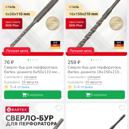
Лучшая цена
Лучшая цена
76 ₽
259 ₽
Сверло-бур для перфоратора,
Сверло-бур для перфоратора,
Bartex, диаметр 6х50х110 мм,
Bartex, диаметр 16х150х210
SDS-Plus, KF102004F
мм, SDS-Plus, KF102036F
Самовывоз:
сегодня
Самовывоз:
сегодня
Курьером:
10 августа
Курьером:
10 августа
5
4 отзыва
5
4 отзыва
•
•
В корзину
В корзину