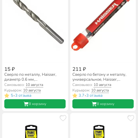
15 ₽
211 ₽
Сверло по металлу, Haisser,
Сверло по бетону и металлу,
диаметр 0.6 мм,
универсальное, Haisser,
цилиндрический хвостовик,
диаметр 5 мм, цилиндрический
Самовывоз:
10 августа
Самовывоз:
10 августа
HS101066
хвостовик, HS105101
Курьером:
10 августа
Курьером:
10 августа
5
3 отзыва
3.7
3 отзыва
•
•
В корзину
В корзину