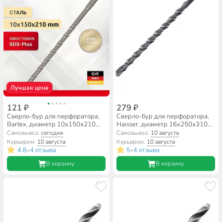
Лучшая цена
121 ₽
279 ₽
Сверло-бур для перфоратора,
Сверло-бур для перфоратора,
Bartex, диаметр 10х150х210
Haisser, диаметр 16х250х310
мм, SDS-Plus, KF102017F
мм, SDS-Plus, HS102037
Самовывоз:
сегодня
Самовывоз:
10 августа
Курьером:
10 августа
Курьером:
10 августа
4.8
4 отзыва
5
4 отзыва
•
•
В корзину
В корзину