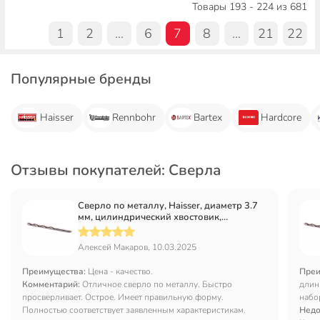
Товары 193 - 224 из 681
1
2
...
6
7
8
...
21
22
Популярные бренды
Haisser
Rennbohr
Bartex
Hardcore
Отзывы покупателей: Сверла
Сверло по металлу, Haisser, диаметр 3.7
мм, цилиндрический хвостовик,
HS101074
Алексей Макаров, 10.03.2025
Преимущества:
Цена - качество.
Преи
Комментарий:
Отличное сверло по металлу. Быстро
длин
просверливает. Острое. Имеет правильную форму.
набо
Полностью соответствует заявленным характеристикам.
Недо