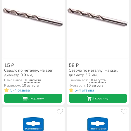
15 ₽
58 ₽
Сверло по металлу, Haisser,
Сверло по металлу, Haisser,
диаметр 0.9 мм,
диаметр 3.7 мм,
цилиндрический хвостовик,
цилиндрический хвостовик,
Самовывоз:
10 августа
Самовывоз:
10 августа
HS101069
HS101074
Курьером:
10 августа
Курьером:
10 августа
5
4 отзыва
5
4 отзыва
•
•
В корзину
В корзину