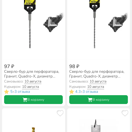
97 ₽
98 ₽
Сверло-бур для перфоратора,
Сверло-бур для перфоратора,
Гранит, Quadro-X, диаметр
Гранит, Quadro-X, диаметр
6х100х160 мм, SDS-Plus
5х100х160 мм, SDS-Plus,
Самовывоз:
10 августа
Самовывоз:
10 августа
445160
Курьером:
10 августа
Курьером:
10 августа
5
3 отзыва
4.3
3 отзыва
•
•
В корзину
В корзину