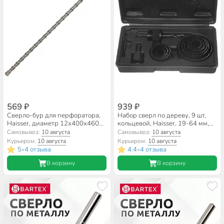
569 ₽
939 ₽
Сверло-бур для перфоратора,
Набор сверл по дереву, 9 шт,
Haisser, диаметр 12х400х460
кольцевой, Haisser, 19-64 мм,
мм, SDS-Plus, HS102027
12 предметов, HS100313
Самовывоз:
10 августа
Самовывоз:
10 августа
Курьером:
10 августа
Курьером:
10 августа
5
4 отзыва
4.4
4 отзыва
•
•
В корзину
В корзину