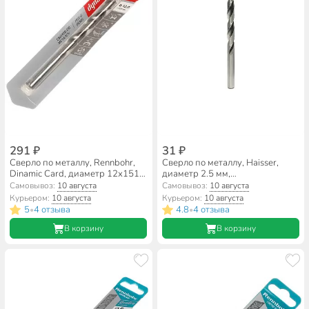
291 ₽
31 ₽
Сверло по металлу, Rennbohr,
Сверло по металлу, Haisser,
Dinamic Card, диаметр 12х151
диаметр 2.5 мм,
мм, цилиндрический хвостовик,
цилиндрический хвостовик,
Самовывоз:
10 августа
Самовывоз:
10 августа
675120
HS101004
Курьером:
10 августа
Курьером:
10 августа
5
4 отзыва
4.8
4 отзыва
•
•
В корзину
В корзину