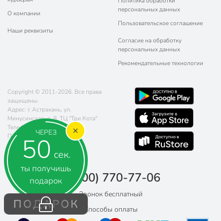
Политика обработки
персональных данных
О компании
Пользовательское соглашение
Наши реквизиты
Согласие на обработку
персональных данных
Рекомендательные технологии
Copyright © 2011-2026. Все права
защищены.
Адрес: г. Астрахань, ул.
Минусинская, д. 8, ТЦ "Три Кота"
Телефон:
8 (800) 770-77-06
ЧЕРЕЗ
Почта:
sales@poryadok.ru
49
сек.
ты получишь
8 (800) 770-77-06
подарок
Звонок бесплатный
ПОДАРОК
Способы оплаты