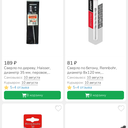
189 ₽
81 ₽
Сверло по дереву, Haisser,
Сверло по бетону, Rennbohr,
диаметр 35 мм, перовое,
диаметр 8х120 мм,
плоский лопаточное, HS103319
цилиндрический хвостовик,
Самовывоз:
10 августа
Самовывоз:
10 августа
606008
Курьером:
10 августа
Курьером:
10 августа
5
4 отзыва
5
4 отзыва
•
•
В корзину
В корзину