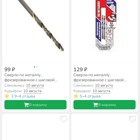
99 ₽
129 ₽
Сверло по металлу,
Сверло по металлу,
фрезерованное с шаговой
фрезерованное с шаговой
заточкой, Hardcore, Step Cutter,
заточкой, Hardcore, Step Cutter,
Самовывоз:
10 августа
Самовывоз:
10 августа
диаметр 4х75 мм,
диаметр 3.5х70 мм,
Курьером:
10 августа
Курьером:
10 августа
цилиндрический хвостовик,
цилиндрический хвостовик,
3.9
4 отзыва
5
4 отзыва
•
•
140040
140035
В корзину
В корзину