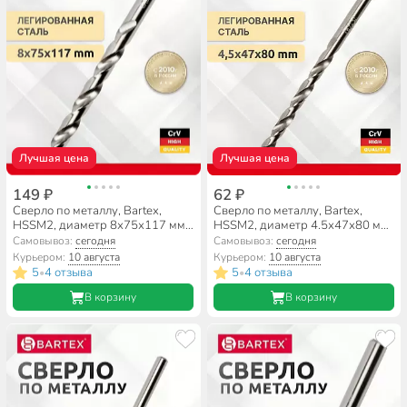
Лучшая цена
Лучшая цена
149 ₽
62 ₽
Сверло по металлу, Bartex,
Сверло по металлу, Bartex,
HSSM2, диаметр 8х75х117 мм,
HSSM2, диаметр 4.5х47х80 мм,
блистер, цилиндрический
блистер, цилиндрический
Самовывоз:
сегодня
Самовывоз:
сегодня
хвостовик, KF101019
хвостовик, KF101012
Курьером:
10 августа
Курьером:
10 августа
5
4 отзыва
5
4 отзыва
•
•
В корзину
В корзину