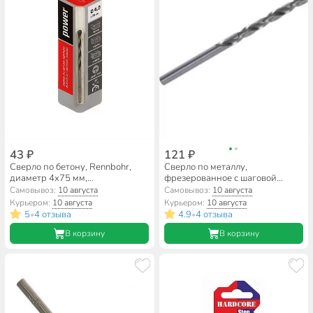
43 ₽
121 ₽
Сверло по бетону, Rennbohr,
Сверло по металлу,
диаметр 4х75 мм,
фрезерованное с шаговой
цилиндрический хвостовик,
заточкой, Hardcore, Step Cutter,
Самовывоз:
10 августа
Самовывоз:
10 августа
606004
диаметр 5х86 мм,
Курьером:
10 августа
Курьером:
10 августа
цилиндрический хвостовик,
5
4 отзыва
4.9
4 отзыва
•
•
140050
В корзину
В корзину