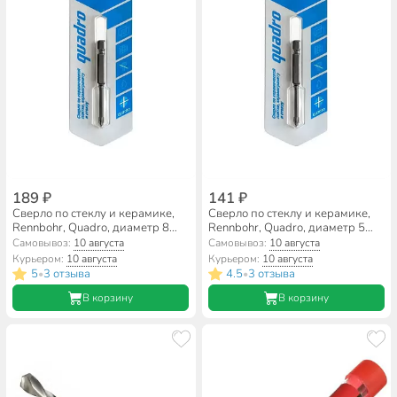
189 ₽
141 ₽
Сверло по стеклу и керамике,
Сверло по стеклу и керамике,
Rennbohr, Quadro, диаметр 8
Rennbohr, Quadro, диаметр 5
мм, шестигранник, 676108
мм, шестигранник, 676105
Самовывоз:
10 августа
Самовывоз:
10 августа
Курьером:
10 августа
Курьером:
10 августа
5
3 отзыва
4.5
3 отзыва
•
•
В корзину
В корзину