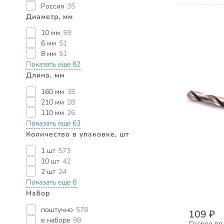
Россия
35
Диаметр, мм
10 мм
59
6 мм
51
8 мм
51
Показать еще 82
Длина, мм
160 мм
35
210 мм
28
110 мм
26
Показать еще 63
Количество в упаковке, шт
1 шт
573
10 шт
42
2 шт
24
Показать еще 8
Набор
поштучно
578
109 ₽
в наборе
98
Сверло по 