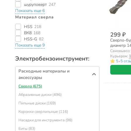
шуруповерт
247
Показать еще 6
Материал сверла
HSS
218
ВК8
168
299 ₽
HSS-G
82
Сверло-бур
Показать еще 9
диаметр 1
HS102030
Самовывоз
Курьером:
1
Электробензоинструмент:
•
5
5 отз
Расходные материалы и
аксессуары
Сверла (675)
Абразивные диски (496)
Пильные диски (169)
Коронки сверлильные (116)
Насадки для инструмента (98)
Биты (83)