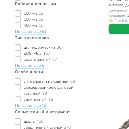
Рабочая длина, мм
X-treme, д
хвостовик
Самовывоз
100 мм
18
Курьером:
1
150 мм
18
•
4.5
6 о
400 мм
15
Показать еще 51
Тип хвостовика
цилиндрический
367
SDS-Plus
157
шестигранный
77
Показать еще 5
Особенности
с титановым покрытием
68
фрезерованное с шаговой
заточкой
19
удлиненный
16
Показать еще 13
Совместимый инструмент
дрель
460
сверлильный станок
270