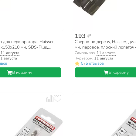
193 ₽
 для перфоратора, Haisser,
Сверло по дереву, Haisser, ди
4х150х210 мм, SDS-Plus,
мм, перовое, плоский лопаточ
HS103321
:
11 августа
Самовывоз:
11 августа
1 августа
Курьером:
11 августа
•
ывов
5
5 отзывов
В корзину
В корзину