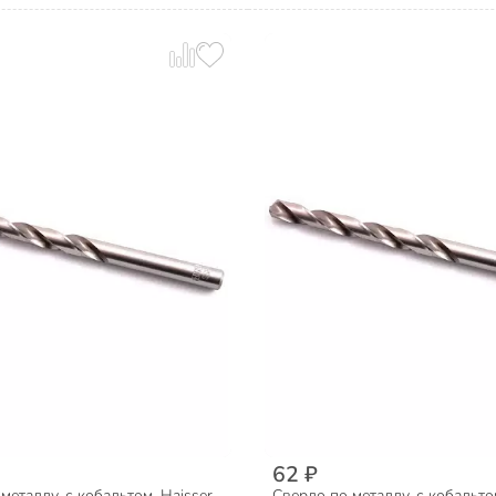
62 ₽
металлу, с кобальтом, Haisser,
Сверло по металлу, с кобальтом