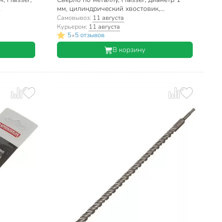
мм, цилиндрический хвостовик,
T101004
HS101001
Самовывоз:
11 августа
Курьером:
11 августа
•
5
5 отзывов
В корзину