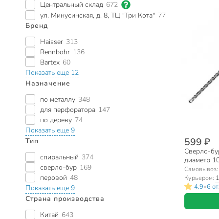
Центральный склад
672
ул. Минусинская, д. 8, ТЦ "Три Кота"
77
Бренд
Haisser
313
Rennbohr
136
Bartex
60
Показать еще 12
Назначение
по металлу
348
для перфоратора
147
по дереву
74
Показать еще 9
599 ₽
Тип
Сверло-бур
спиральный
374
диаметр 1
сверло-бур
169
HS103011
Самовывоз
перовой
48
Курьером:
1
•
4.9
6 о
Показать еще 9
Страна производства
Китай
643