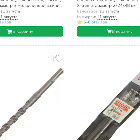
иаметр 3 мм, цилиндрический
X-treme, диаметр 2х24х48 мм,
, XT101008
цилиндрический хвостовик, X
:
11 августа
Самовывоз:
11 августа
1 августа
Курьером:
11 августа
•
тзывов
5
6 отзывов
В корзину
В корзину