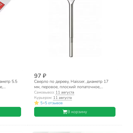
97 ₽
аметр 5.5
Сверло по дереву, Haisser, диаметр 17
е,
мм, перовое, плоский лопаточное,
HS101511
HS103308
Самовывоз:
11 августа
Курьером:
11 августа
•
5
5 отзывов
В корзину