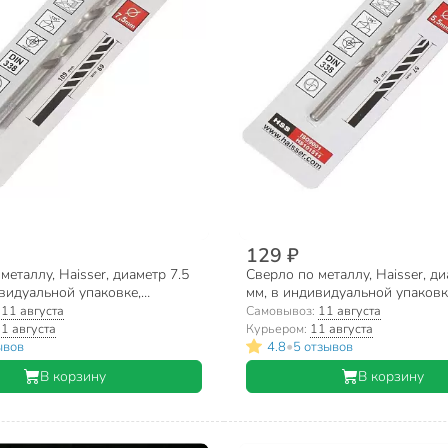
129 ₽
металлу, Haisser, диаметр 7.5
Сверло по металлу, Haisser, ди
видуальной упаковке,
мм, в индивидуальной упаковк
еский хвостовик, HS101515
цилиндрический хвостовик, 
:
11 августа
Самовывоз:
11 августа
1 августа
Курьером:
11 августа
•
ывов
4.8
5 отзывов
В корзину
В корзину