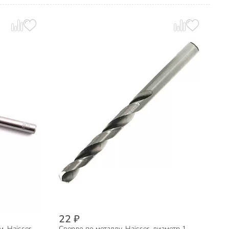
22 ₽
, Haisser,
Сверло по металлу, Haisser, диаметр 1