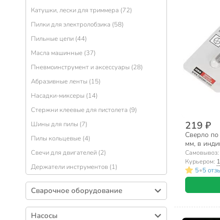
Катушки, лески для триммера (72)
Пилки для электролобзика (58)
Пильные цепи (44)
Масла машинные (37)
Пневмоинструмент и аксессуары (28)
Абразивные ленты (15)
Насадки-миксеры (14)
Стержни клеевые для пистолета (9)
219 ₽
Шины для пилы (7)
Сверло по 
Пилы кольцевые (4)
мм, в инди
цилиндрич
Свечи для двигателей (2)
Самовывоз
Курьером:
1
Держатели инструментов (1)
•
5
5 отз
Сварочное оборудование
Электроды (173)
Насосы