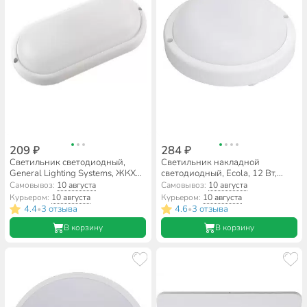
209 ₽
284 ₽
Светильник светодиодный,
Светильник накладной
General Lighting Systems, ЖКХ
светодиодный, Ecola, 12 Вт,
Slim, 14 Вт, 4500 К, 1140 Лм,
4200 К, IP65, 14х14х4 см, с
Самовывоз:
10 августа
Самовывоз:
10 августа
IP65, 15.6х8.1х3.6 см, овальный,
датчиком движения,
Курьером:
10 августа
Курьером:
10 августа
накладной, 437693
нейтральный белый свет, 200В,
4.4
3 отзыва
4.6
3 отзыва
•
•
DMRV12ELC
В корзину
В корзину