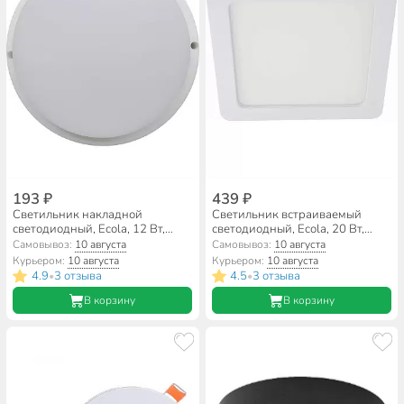
193 ₽
439 ₽
Светильник накладной
Светильник встраиваемый
светодиодный, Ecola, 12 Вт,
светодиодный, Ecola, 20 Вт,
4200 К, IP65, 14х14х4 см,
4200 К, IP20, 23х23х2 см,
Самовывоз:
10 августа
Самовывоз:
10 августа
нейтральный белый свет, 200В,
нейтральный белый свет, 200В,
Курьером:
10 августа
Курьером:
10 августа
DPRV12ELC
даунлайт, DQRV20ELC
4.9
3 отзыва
4.5
3 отзыва
•
•
В корзину
В корзину