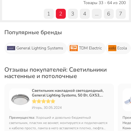
Товары 33 - 64 из 200
1
2
3
4
...
6
7
Популярные бренды
General Lighting Systems
TDM Electric
Ecola
Отзывы покупателей: Светильники
настенные и потолочные
Светильник накладной светодиодный,
General Lighting Systems, 50 Вт, GX53,
IP20, 9.5х9.5х1.6 см, серебро, 661237
Игорь, 30.05.2024
Преимущества:
Хороший и довольно бюджетный
Преи
светильник, пластик не воняет, монтируется и подключается
Недо
к кабелю просто, лампа в него вставляется плотно, люфта
Комм