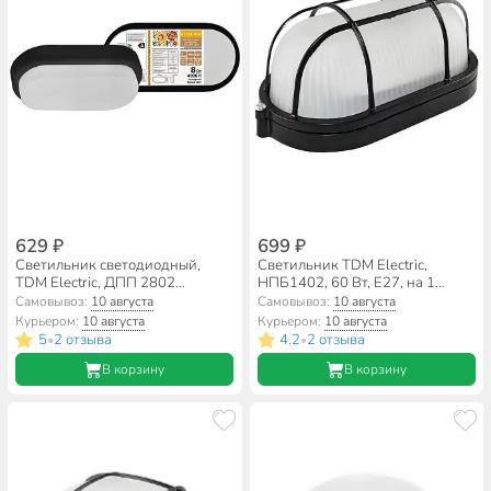
629 ₽
699 ₽
Светильник светодиодный,
Светильник TDM Electric,
TDM Electric, ДПП 2802
НПБ1402, 60 Вт, E27, на 1
Народный, 8 Вт, 4000 К, 700
лампочку, IP54, 21х10.5х8.5 см,
Самовывоз:
10 августа
Самовывоз:
10 августа
Лм, IP65, 20х10х4.6 см, черный,
с решеткой, черный, SQ0303-
Курьером:
10 августа
Курьером:
10 августа
SQ0366-0135
0037
5
2 отзыва
4.2
2 отзыва
•
•
В корзину
В корзину