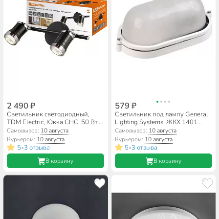
2 490 ₽
579 ₽
Светильник светодиодный,
Светильник под лампу General
TDM Electric, Юкка СНС, 50 Вт,
Lighting Systems, ЖКХ 1401
GU10, на 2 лампочки, IP44,
НБП/НПП, 60 Вт, E27, на 1
Самовывоз:
10 августа
Самовывоз:
10 августа
30х9х13 см, 230 В, 50 Гц, для
лампочку, IP65, 21.5х10.5х8 см,
Курьером:
10 августа
Курьером:
10 августа
ванной комнаты, черный, хром,
без решетки, оцинкованный,
5
3 отзыва
5
3 отзыва
•
•
SQ0358-0221
белый, GCF-O-E27-60-IP65
В корзину
В корзину