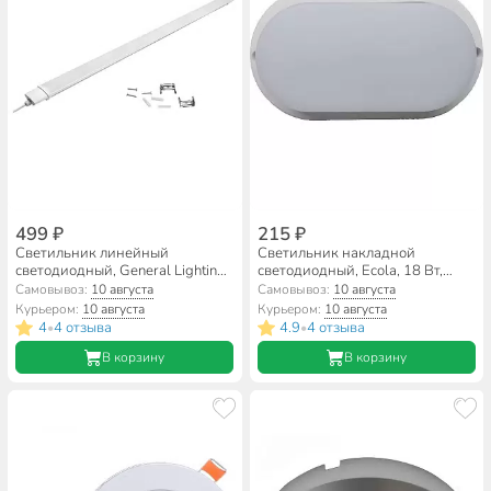
499 ₽
215 ₽
Светильник линейный
Светильник накладной
светодиодный, General Lighting
светодиодный, Ecola, 18 Вт,
Systems, GCT6, 36 Вт, 4000 К,
4200 К, IP65, 20х10х4 см,
Самовывоз:
10 августа
Самовывоз:
10 августа
3300 Лм, IP65, 120х5.5х3 см,
нейтральный белый свет, 200В,
Курьером:
10 августа
Курьером:
10 августа
влагостойкий нейтральный
DPLV18ELC
4
4 отзыва
4.9
4 отзыва
•
•
свет, 440112
В корзину
В корзину