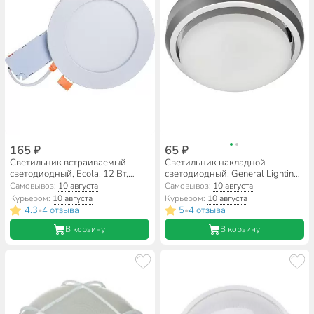
165 ₽
65 ₽
Светильник встраиваемый
Светильник накладной
светодиодный, Ecola, 12 Вт,
светодиодный, General Lighting
4200 К, IP20, 14.5х14.5х2.6 см,
Systems, 50 Вт, GX53, IP20,
Самовывоз:
10 августа
Самовывоз:
10 августа
нейтральный белый свет, 200В,
9.5х9.5х1.6 см, серебро, 661237
Курьером:
10 августа
Курьером:
10 августа
даунлайт, DKRV12ELC
4.3
4 отзыва
5
4 отзыва
•
•
В корзину
В корзину