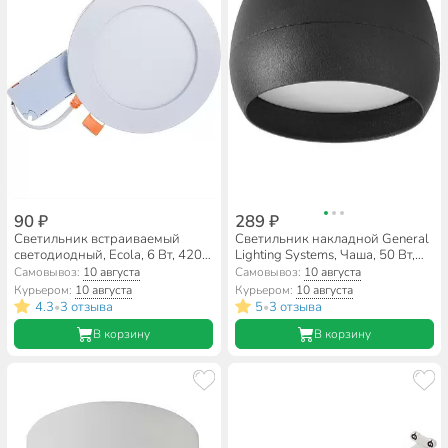
90 ₽
289 ₽
Светильник встраиваемый
Светильник накладной General
светодиодный, Ecola, 6 Вт, 4200
Lighting Systems, Чаша, 50 Вт,
К, IP20, 9х9х2.5 см,
GX53, на 1 лампочку, IP20,
Самовывоз:
10 августа
Самовывоз:
10 августа
нейтральный белый свет, 200В,
9х9х5 см, Спот, черный, 661338
Курьером:
10 августа
Курьером:
10 августа
даунлайт, DKRV60ELC
4.3
3 отзыва
5
3 отзыва
•
•
В корзину
В корзину