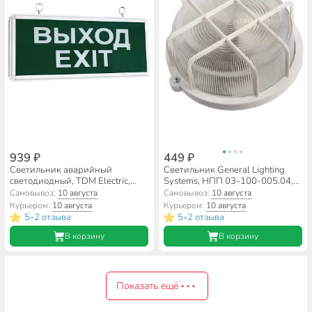
939 ₽
449 ₽
Светильник аварийный
Светильник General Lighting
светодиодный, TDM Electric,
Systems, НПП 03-100-005.04,
ССА1-01, 2 Вт, 80 Лм, IP20,
100 Вт, E27, на 1 лампочку,
Самовывоз:
10 августа
Самовывоз:
10 августа
36.3х15х2.3 см, 1.5 ч,
IP54, 21.2х21.2х10.4 см, с
Курьером:
10 августа
Курьером:
10 августа
одностороний, зеленый,
решеткой, белый, 437849
5
2 отзыва
5
2 отзыва
•
•
SQ0349-0003
В корзину
В корзину
Показать ещё