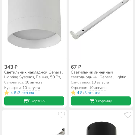
343 ₽
67 ₽
Светильник накладной General
Светильник линейный
Lighting Systems, Башня, 50 Вт,
светодиодный, General Lighting
GX53, на 1 лампочку, IP20,
Systems, GSPO-S2-600-2XT8-
Самовывоз:
10 августа
Самовывоз:
10 августа
8.2х8.2х7 см, Спот, белый,
G13, G13, на 2 лампочки, IP20,
Курьером:
10 августа
Курьером:
10 августа
661343
61х3.4х1.5 см, под
4.6
3 отзыва
4.8
3 отзыва
•
•
светодиодную лампу T8,
В корзину
420063
В корзину