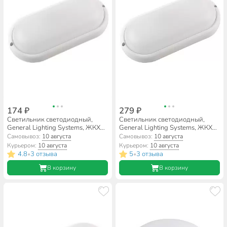
174 ₽
279 ₽
Светильник светодиодный,
Светильник светодиодный,
General Lighting Systems, ЖКХ
General Lighting Systems, ЖКХ
Slim, 9 Вт, 4500 К, 760 Лм, IP65,
Slim, 17 Вт, 4500 К, 1440 Лм,
Самовывоз:
10 августа
Самовывоз:
10 августа
15.6х8.1х3.6 см, овальный,
IP65, 20х9.4х4 см, овальный,
Курьером:
10 августа
Курьером:
10 августа
накладной, 437692
накладной, 437694
4.8
3 отзыва
5
3 отзыва
•
•
В корзину
В корзину