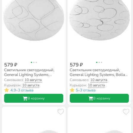
579 ₽
579 ₽
Светильник светодиодный,
Светильник светодиодный,
General Lighting Systems,
General Lighting Systems, Bolla-
Glorious-016, 18 Вт, 4000 К,
2, 18 Вт, 6500 К, 1170 Лм, IP20,
Самовывоз:
10 августа
Самовывоз:
10 августа
1170 Лм, IP20, 23х25.3х5.8 см,
23х25.3х5.8 см, холодный
Курьером:
10 августа
Курьером:
10 августа
нейтральный свет, 800248
белый, 800233
4.9
3 отзыва
5
3 отзыва
•
•
В корзину
В корзину