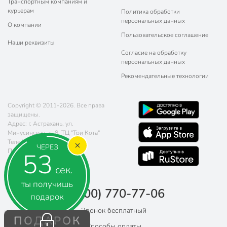
Транспортным компаниям и
курьерам
Политика обработки
персональных данных
О компании
Пользовательское соглашение
Наши реквизиты
Согласие на обработку
персональных данных
Рекомендательные технологии
Copyright © 2011-2026. Все права
защищены.
Адрес: г. Астрахань, ул.
Минусинская, д. 8, ТЦ "Три Кота"
Телефон:
8 (800) 770-77-06
ЧЕРЕЗ
Почта:
sales@poryadok.ru
52
сек.
ты получишь
8 (800) 770-77-06
подарок
Звонок бесплатный
ПОДАРОК
Способы оплаты