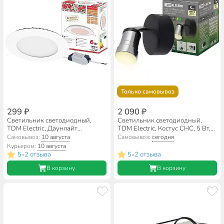
Только самовывоз
299 ₽
2 090 ₽
Светильник светодиодный,
Светильник светодиодный,
TDM Electric, Даунлайт
TDM Electric, Костус СНС, 5 Вт,
народный СВО, 6 Вт, 3000 К,
3000 К, 240 Лм, IP44, 11х8.5х8
Самовывоз:
10 августа
Самовывоз:
сегодня
360 Лм, IP20, 11.8х11.8х2.1 см,
см, 230 В, 50 Гц, для ванной
Курьером:
10 августа
ультратонкий, белый, SQ0329-
комнаты, черный, хром,
5
2 отзыва
5
2 отзыва
•
•
0094
SQ0358-0228
В корзину
В корзину