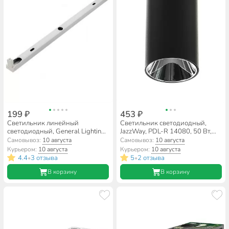
199 ₽
453 ₽
Светильник линейный
Светильник светодиодный,
светодиодный, General Lighting
JazzWay, PDL-R 14080, 50 Вт,
Systems, GSPO-S1-1200-1XT8-
GU10, IP20, 8х8х14 см, 230В,
Самовывоз:
10 августа
Самовывоз:
10 августа
G13, G13, на 1 лампочку, IP20,
черный, хром, 5031401
Курьером:
10 августа
Курьером:
10 августа
121х3.4х1.5 см, под
4.4
3 отзыва
5
2 отзыва
•
•
светодиодную лампу T8,
420062
В корзину
В корзину