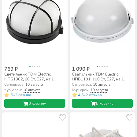
769 ₽
1 090 ₽
Светильник TDM Electric,
Светильник TDM Electric,
НПБ1302, 60 Вт, E27, на 1
НПБ1101, 100 Вт, E27, на 1
лампочку, IP54, 19х17.8х8.5 см,
лампочку, IP54, 25.4х24х11.7
Самовывоз:
10 августа
Самовывоз:
10 августа
с решеткой, черный, SQ0303-
см, белый, SQ0303-0024
Курьером:
10 августа
Курьером:
10 августа
0033
5
2 отзыва
4.5
2 отзыва
•
•
В корзину
В корзину