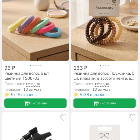
99 ₽
133 ₽
Резинка для волос 6 шт,
Резинка для волос Пружинка, 5
цветные, TS08-03
шт, пластик, в ассортименте, в
ассортименте, A110003
Самовывоз:
сегодня
Самовывоз:
сегодня
Курьером:
10 августа
Курьером:
10 августа
5
45 отзывов
5
38 отзывов
•
•
В корзину
В корзину