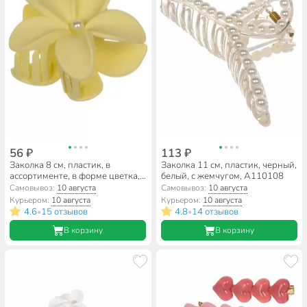
56 ₽
113 ₽
Заколка 8 см, пластик, в
Заколка 11 см, пластик, черный,
ассортименте, в форме цветка,
белый, с жемчугом, A110108
A110098
Самовывоз:
10 августа
Самовывоз:
10 августа
Курьером:
10 августа
Курьером:
10 августа
4.6
15 отзывов
4.8
14 отзывов
•
•
В корзину
В корзину