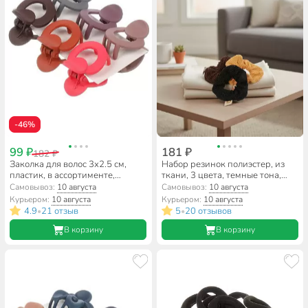
-46%
99 ₽
181 ₽
182 ₽
Заколка для волос 3х2.5 см,
Набор резинок полиэстер, из
пластик, в ассортименте,
ткани, 3 цвета, темные тона,
A110014
A110082
Самовывоз:
10 августа
Самовывоз:
10 августа
Курьером:
10 августа
Курьером:
10 августа
4.9
21 отзыв
5
20 отзывов
•
•
В корзину
В корзину