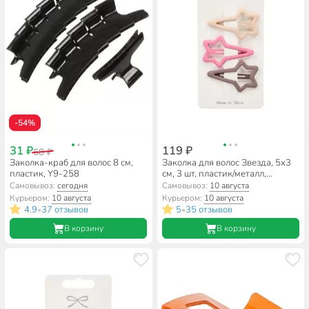
-54%
31 ₽
119 ₽
68 ₽
Заколка-краб для волос 8 см,
Заколка для волос Звезда, 5х3
пластик, Y9-258
см, 3 шт, пластик/металл,
A110006
Самовывоз:
сегодня
Самовывоз:
10 августа
Курьером:
10 августа
Курьером:
10 августа
4.9
37 отзывов
5
35 отзывов
•
•
В корзину
В корзину