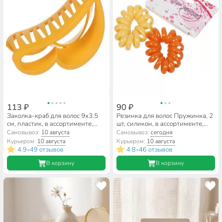
113 ₽
90 ₽
Заколка-краб для волос 9х3.5
Резинка для волос Пружинка, 2
см, пластик, в ассортименте,
шт, силикон, в ассортименте,
A110019
TS55-10
Самовывоз:
10 августа
Самовывоз:
сегодня
Курьером:
10 августа
Курьером:
10 августа
4.9
49 отзывов
4.8
46 отзывов
•
•
В корзину
В корзину