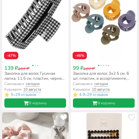
-47%
-46%
139 ₽
99 ₽
262 ₽
182 ₽
Заколка для волос Гусиная
Заколка для волос 3х2.5 см, 6
лапка, 11.5 см, пластик, черно-
шт, пластик, в ассортименте,
белый, TH11-09
A110015
Самовывоз:
сегодня
Самовывоз:
сегодня
Курьером:
10 августа
Курьером:
10 августа
5
29 отзывов
4.9
29 отзывов
•
•
В корзину
В корзину