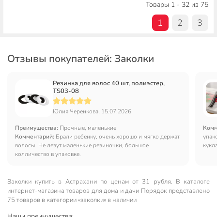
Товары 1 - 32 из 75
1
2
3
Отзывы покупателей: Заколки
Резинка для волос 40 шт, полиэстер,
TS03-08
Юлия Черенкова, 15.07.2026
Преимущества:
Прочные, маленькие
Комм
Комментарий:
Брали ребенку, очень хорошо и мягко держат
упак
волосы. Не лезут маленькие резиночки, большое
кукла
колличество в упаковке.
Заколки купить в Астрахани по ценам от 31 рубля. В каталоге
интернет-магазина товаров для дома и дачи Порядок представлено
75 товаров в категории «заколки» в наличии
Наши преимущества: