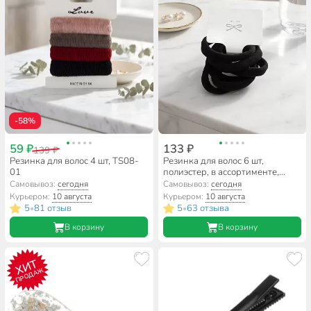
-58%
59 ₽
133 ₽
139 ₽
Резинка для волос 4 шт, TS08-
Резинка для волос 6 шт,
01
полиэстер, в ассортименте,
TS05-04
Самовывоз:
сегодня
Самовывоз:
сегодня
Курьером:
10 августа
Курьером:
10 августа
5
81 отзыв
5
63 отзыва
•
•
В корзину
В корзину
ХИТ
ПРОДАЖ