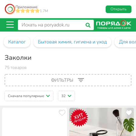
Приложение
Открыть
1.7M
Каталог
Бытовая химия, гигиена и уход
Для во
Заколки
75 товаров
ФИЛЬТРЫ
Сначала популярные
32
ХИТ
ПРОДАЖ