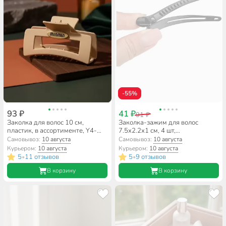
-55%
93 ₽
41 ₽
91 ₽
Заколка для волос 10 см,
Заколка-зажим для волос
пластик, в ассортименте, Y4-
7.5х2.2х1 см, 4 шт,
11625
полипропилен, черный, 109560
Самовывоз:
10 августа
Самовывоз:
10 августа
Курьером:
10 августа
Курьером:
10 августа
5
11 отзывов
5
9 отзывов
•
•
В корзину
В корзину