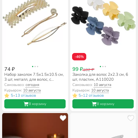
-46%
74 ₽
99 ₽
182 ₽
Набор заколок 7.5х1.5х10.5 см,
Заколка для волос 2х2.3 см, 6
3 шт, металл, для волос, с
шт, пластик, A110020
жемчугом, A110089
Самовывоз:
сегодня
Самовывоз:
10 августа
Курьером:
10 августа
Курьером:
10 августа
5
13 отзывов
5
12 отзывов
•
•
В корзину
В корзину