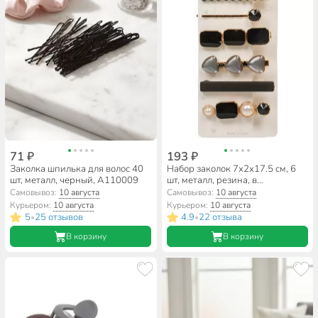
71 ₽
193 ₽
Заколка шпилька для волос 40
Набор заколок 7х2х17.5 см, 6
шт, металл, черный, A110009
шт, металл, резина, в
ассортименте, A110114
Самовывоз:
10 августа
Самовывоз:
10 августа
Курьером:
10 августа
Курьером:
10 августа
5
25 отзывов
4.9
22 отзыва
•
•
В корзину
В корзину