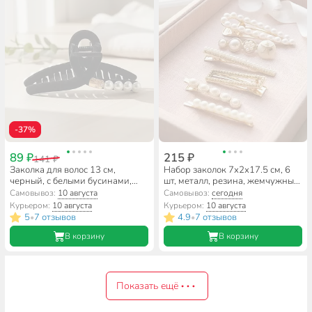
-37%
89 ₽
215 ₽
141 ₽
Заколка для волос 13 см,
Набор заколок 7х2х17.5 см, 6
черный, с белыми бусинами,
шт, металл, резина, жемчужные,
Y4-11621
позолоченные, A110116
Самовывоз:
10 августа
Самовывоз:
сегодня
Курьером:
10 августа
Курьером:
10 августа
5
7 отзывов
4.9
7 отзывов
•
•
В корзину
В корзину
Показать ещё