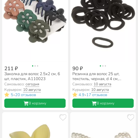
211 ₽
90 ₽
Заколка для волос 2.5х2 см, 6
Резинка для волос 25 шт,
шт, пластик, A110023
текстиль, черная, d 4 см,
109823
Самовывоз:
сегодня
Самовывоз:
10 августа
Курьером:
10 августа
Курьером:
10 августа
5
20 отзывов
4.9
17 отзывов
•
•
В корзину
В корзину