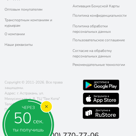
Активация Бонусной Карты
Оптовым покупателям
Политика конфиденциальности
Транспортным компаниям и
курьерам
Политика обработки
персональных данных
О компании
Пользовательское соглашение
Наши реквизиты
Согласие на обработку
персональных данных
Рекомендательные технологии
Copyright © 2011-2026. Все права
защищены.
Адрес: г. Астрахань, ул.
Минусинская, д. 8, ТЦ "Три Кота"
Телефон:
8 (800) 770-77-06
ЧЕРЕЗ
Почта:
sales@poryadok.ru
48
сек.
ты получишь
8 (800) 770-77-06