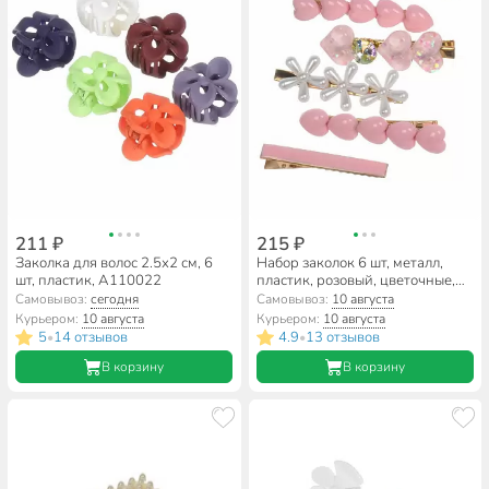
211 ₽
215 ₽
Заколка для волос 2.5х2 см, 6
Набор заколок 6 шт, металл,
шт, пластик, A110022
пластик, розовый, цветочные,
A110117
Самовывоз:
сегодня
Самовывоз:
10 августа
Курьером:
10 августа
Курьером:
10 августа
5
14 отзывов
4.9
13 отзывов
•
•
В корзину
В корзину