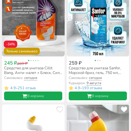
-34%
Только самовывоз
245 ₽
259 ₽
369 ₽
Средство для унитаза Cillit
Средство для унитаза Sanfor,
Bang, Анти-налет + Блеск, Сила
Морской бриз, гель, 750 мл,
цитруса, 750 мл,
1549
Самовывоз:
сегодня
Самовывоз:
сегодня
дезинфицирующее, 8149770
Курьером:
9 августа
4.9
251 отзыв
4.9
193 отзыва
•
•
В корзину
В корзину