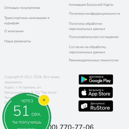
Активация Бонусной Карты
Оптовым покупателям
Политика конфиденциальности
Транспортным компаниям и
курьерам
Политика обработки
персональных данных
О компании
Пользовательское соглашение
Наши реквизиты
Согласие на обработку
персональных данных
Рекомендательные технологии
Copyright © 2011-2026. Все права
защищены.
Адрес: г. Астрахань, ул.
Минусинская, д. 8, ТЦ "Три Кота"
Телефон:
8 (800) 770-77-06
ЧЕРЕЗ
Почта:
sales@poryadok.ru
50
сек.
ты получишь
8 (800) 770-77-06