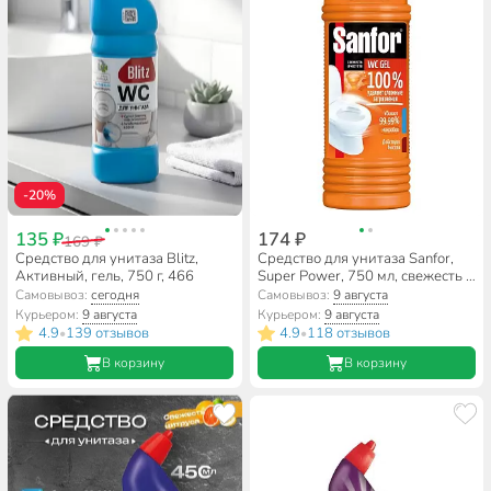
-20%
135 ₽
174 ₽
169 ₽
Средство для унитаза Blitz,
Средство для унитаза Sanfor,
Активный, гель, 750 г, 466
Super Power, 750 мл, свежесть и
чистота за 1 минуту, 9611
Самовывоз:
сегодня
Самовывоз:
9 августа
Курьером:
9 августа
Курьером:
9 августа
4.9
139 отзывов
4.9
118 отзывов
•
•
В корзину
В корзину