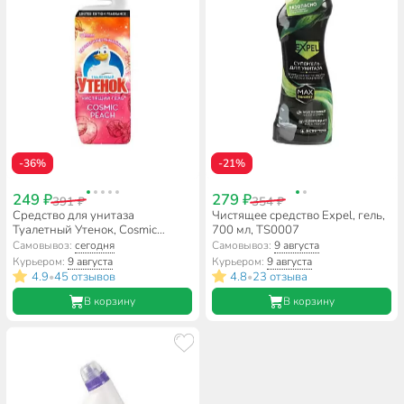
-36%
-21%
249 ₽
279 ₽
391 ₽
354 ₽
Средство для унитаза
Чистящее средство Expel, гель,
Туалетный Утенок, Cosmic
700 мл, TS0007
Peach, гель, 800 мл
Самовывоз:
сегодня
Самовывоз:
9 августа
Курьером:
9 августа
Курьером:
9 августа
4.9
45 отзывов
4.8
23 отзыва
•
•
В корзину
В корзину