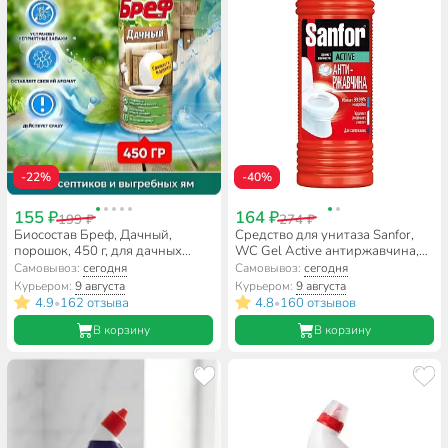
-22%
-40%
155 ₽
164 ₽
199 ₽
274 ₽
Биосостав Бреф, Дачный,
Средство для унитаза Sanfor,
порошок, 450 г, для дачных
WC Gel Аctive антиржавчина,
туалетов, 2228553
гель, 750 мл, 1557
Самовывоз:
сегодня
Самовывоз:
сегодня
Курьером:
9 августа
Курьером:
9 августа
4.9
162 отзыва
4.8
160 отзывов
•
•
В корзину
В корзину