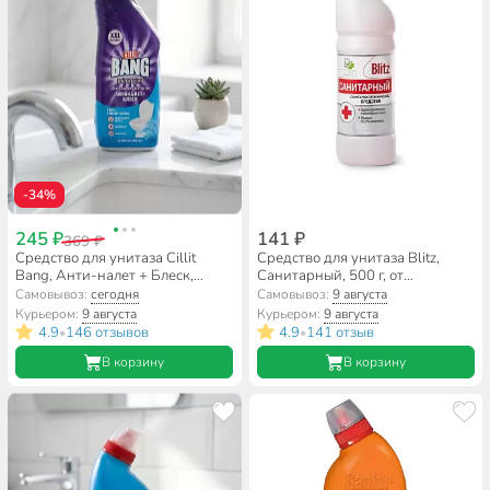
-34%
245 ₽
141 ₽
369 ₽
Средство для унитаза Cillit
Средство для унитаза Blitz,
Bang, Анти-налет + Блеск,
Санитарный, 500 г, от
Свежесть океана, гель, 750 мл,
ржавчины и известкового
Самовывоз:
сегодня
Самовывоз:
9 августа
дезинфицирующее, 8149771
налета, 243
Курьером:
9 августа
Курьером:
9 августа
4.9
146 отзывов
4.9
141 отзыв
•
•
В корзину
В корзину