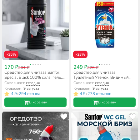
-35%
-23%
170 ₽
249 ₽
261 ₽
323 ₽
Средство для унитаза Sanfor,
Средство для унитаза
Special Black 100% сила, гель,
Туалетный Утенок, Видимый
750 мл, 1896
Эффект, гель, 900 мл
Самовывоз:
сегодня
Самовывоз:
сегодня
Курьером:
9 августа
Курьером:
9 августа
4.9
294 отзыва
4.9
278 отзывов
•
•
В корзину
В корзину