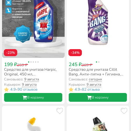
-23%
-34%
199 ₽
245 ₽
259 ₽
369 ₽
Средство для унитаза Harpiс,
Средство для унитаза Cillit
Original, 450 мл,
Bang, Анти-пятна + Гигиена,
дезинфицирующее, 3141560
Сила отбеливания, 750 мл,
Самовывоз:
9 августа
Самовывоз:
сегодня
дезинфицирующее, 8149774
Курьером:
9 августа
Курьером:
9 августа
4.9
90 отзывов
4.9
82 отзыва
•
•
В корзину
В корзину