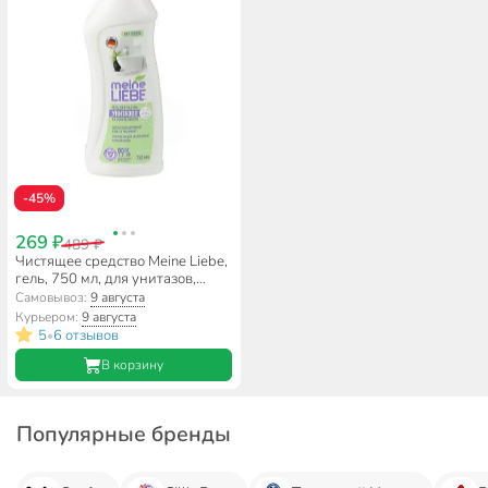
-45%
269 ₽
489 ₽
Чистящее средство Meine Liebe,
гель, 750 мл, для унитазов,
ML33107
Самовывоз:
9 августа
Курьером:
9 августа
5
6 отзывов
•
В корзину
Популярные бренды