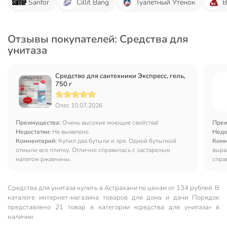
Sanfor
Cillit Bang
Туалетный Утенок
B
Отзывы покупателей: Средства для
унитаза
Средство для сантехники Экспресс, гель,
750 г
Олег, 10.07.2026
Преимущества:
Очень высокие моющие свойства!
Преи
Недостатки:
Не выявлено.
Недо
Комментарий:
Купил два бутыли и зря. Одной бутылкой
Комм
отмыли все плитку. Отлично справилась с застарелым
выра
налетом ржавчины.
спра
Средства для унитаза купить в Астрахани по ценам от 134 рублей. В
каталоге интернет-магазина товаров для дома и дачи Порядок
представлено 21 товар в категории «средства для унитаза» в
наличии