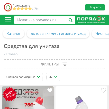
Приложение
Открыть
1.7M
Каталог
Бытовая химия, гигиена и уход
Чистящ
Средства для унитаза
21 товар
ФИЛЬТРЫ
Сначала популярные
32
ХИТ
ПРОДАЖ