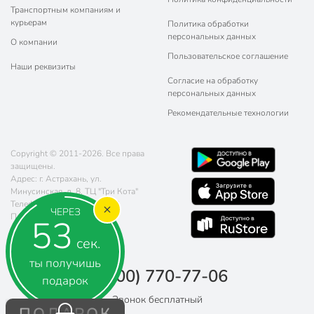
Транспортным компаниям и
курьерам
Политика обработки
персональных данных
О компании
Пользовательское соглашение
Наши реквизиты
Согласие на обработку
персональных данных
Рекомендательные технологии
Copyright © 2011-2026. Все права
защищены.
Адрес: г. Астрахань, ул.
Минусинская, д. 8, ТЦ "Три Кота"
Телефон:
8 (800) 770-77-06
ЧЕРЕЗ
Почта:
sales@poryadok.ru
53
сек.
ты получишь
8 (800) 770-77-06
подарок
Звонок бесплатный
ПОДАРОК