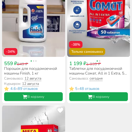
-38%
-34%
Только самовывоз
559 ₽
1 199 ₽
849 ₽
1 939 ₽
Порошок для посудомоечной
Таблетки для посудомоечной
машины Finish, 1 кг
машины Сомат, All in 1 Extra, 50
шт, 0.9 кг
Самовывоз:
12 августа
Самовывоз:
сегодня
Курьером:
12 августа
4.6
89 отзывов
5
48 отзывов
•
•
В корзину
В корзину