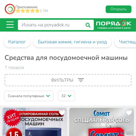
Приложение
Открыть
1.7M
Каталог
Бытовая химия, гигиена и уход
Чистящ
Средства для посудомоечной машины
7 товаров
ФИЛЬТРЫ
Сначала популярные
32
ХИТ
ПРОДАЖ