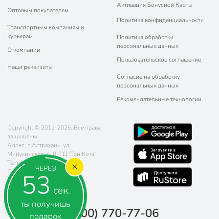
Активация Бонусной Карты
Оптовым покупателям
Политика конфиденциальности
Транспортным компаниям и
курьерам
Политика обработки
персональных данных
О компании
Пользовательское соглашение
Наши реквизиты
Согласие на обработку
персональных данных
Рекомендательные технологии
Copyright © 2011-2026. Все права
защищены.
Адрес: г. Астрахань, ул.
Минусинская, д. 8, ТЦ "Три Кота"
Телефон:
8 (800) 770-77-06
ЧЕРЕЗ
Почта:
sales@poryadok.ru
52
сек.
ты получишь
8 (800) 770-77-06
подарок