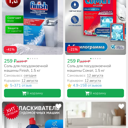
-41%
-21%
259 ₽
259 ₽
439 ₽
329 ₽
Соль для посудомоечной
Соль для посудомоечной
машины Finish, 1.5 кг
машины Сомат, 1.5 кг
Самовывоз:
сегодня
Самовывоз:
12 августа
Курьером:
12 августа
Курьером:
12 августа
5
371 отзыв
4.9
158 отзывов
•
•
В корзину
В корзину
ХИТ
ПРОДАЖ