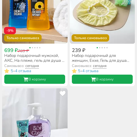
-9%
Только самовывоз
Только самовывоз
699 ₽
239 ₽
769 ₽
Набор подарочный мужской,
Набор подарочный для
АКС, На пляже, гель для душа и
женщин, Exxe, Гель для душа
шампунь 3 в 1 250 мл + гель
400 мл + мочалка + шапочка
Самовывоз:
сегодня
Самовывоз:
сегодня
для душа и шапунь 2 в 1 250 мл
для душа
5
4 отзыва
5
4 отзыва
•
•
В корзину
В корзину