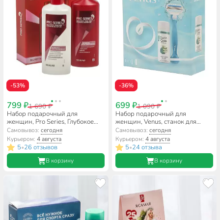
-53%
-36%
799 ₽
699 ₽
1 690 ₽
1 090 ₽
Набор подарочный для
Набор подарочный для
женщин, Pro Series, Глубокое
женщин, Venus, станок для
восстановление, шампунь 500
бритья c 1 кассетой + гель для
Самовывоз:
сегодня
Самовывоз:
сегодня
мл + бальзам 500 мл
бритья для чувствительной
Курьером:
4 августа
Курьером:
4 августа
кожи 75 мл
5
26 отзывов
5
24 отзыва
•
•
В корзину
В корзину