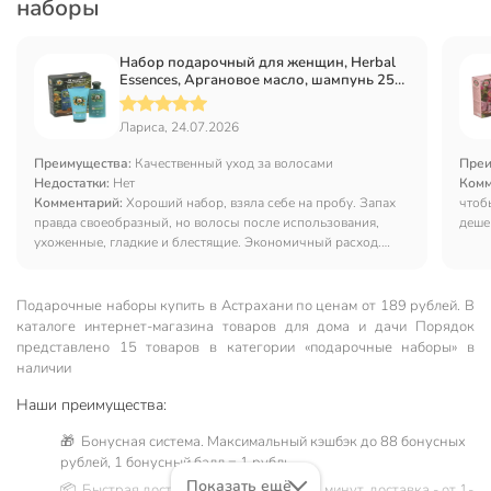
наборы
Набор подарочный для женщин, Herbal
Essences, Аргановое масло, шампунь 250
мл+бальзам 180 мл
Лариса, 24.07.2026
Преимущества:
Качественный уход за волосами
Преи
Недостатки:
Нет
Комм
Комментарий:
Хороший набор, взяла себе на пробу. Запах
чтоб
правда своеобразный, но волосы после использования,
деше
ухоженные, гладкие и блестящие. Экономичный расход.
но с
Рекомендую!
воло
Подарочные наборы купить в Астрахани по ценам от 189 рублей. В
каталоге интернет-магазина товаров для дома и дачи Порядок
представлено 15 товаров в категории «подарочные наборы» в
наличии
Наши преимущества:
🎁 Бонусная система. Максимальный кэшбэк до 88 бонусных
рублей, 1 бонусный балл = 1 рубль.
Показать ещё
📦 Быстрая доставка. Самовывоз от 60 минут, доставка - от 1-