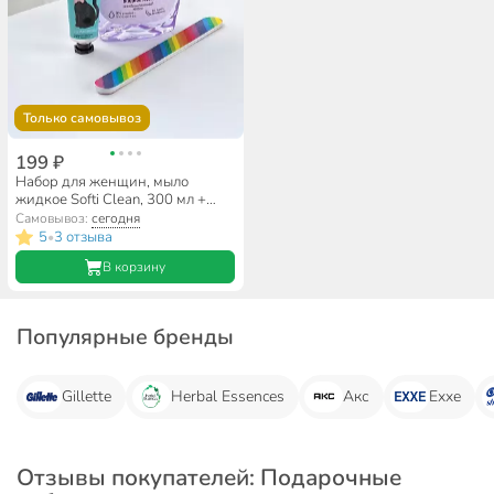
Только самовывоз
199 ₽
Набор для женщин, мыло
жидкое Softi Clean, 300 мл +
крем для рук, Olea, 30 мл +
Самовывоз:
сегодня
пилка маникюрная
5
3 отзыва
•
В корзину
Популярные бренды
Gillette
Herbal Essences
Акс
Exxe
Отзывы покупателей: Подарочные