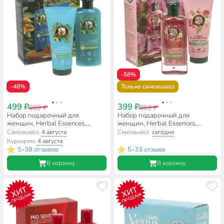
-58%
-48%
Только самовывоз
499 ₽
399 ₽
959 ₽
959 ₽
Набор подарочный для
Набор подарочный для
женщин, Herbal Essences,
женщин, Herbal Essences,
Аргановое масло, шампунь 250
Аромат розы, шампунь 250
Самовывоз:
4 августа
Самовывоз:
сегодня
мл+бальзам 180 мл
мл+бальзам 180 мл
Курьером:
4 августа
5
38 отзывов
5
33 отзыва
•
•
В корзину
В корзину
ХИТ
ХИТ
ПРОДАЖ
ПРОДАЖ