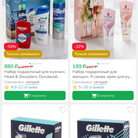
-53%
-22%
Только самовывоз
Только самовывоз
880 ₽
189 ₽
1 890 ₽
241 ₽
Набор подарочный для мужчин,
Набор подарочный для
Head & Shoulders, Основной
женщин, Я самая, крем для рук
уход, шампунь 200 мл, гель для
питательный 75 мл, крем для
Самовывоз:
сегодня
Самовывоз:
сегодня
бритья Gillette 200 мл
ног смягчающий 75 мл
4.9
22 отзыва
5
18 отзывов
•
•
В корзину
В корзину