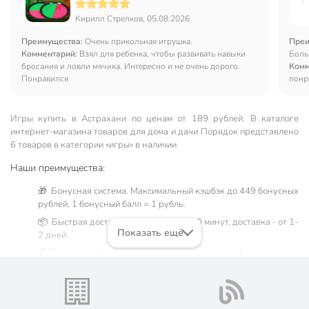
Кирилл Стрелков, 05.08.2026
Преимущества:
Очень прикольная игрушка.
Преи
Комментарий:
Взял для ребенка, чтобы развивать навыки
Боль
бросания и ловли мячика. Интересно и не очень дорого.
Комм
Понравился
понр
Игры купить в Астрахани по ценам от 189 рублей. В каталоге
интернет-магазина товаров для дома и дачи Порядок представлено
6 товаров в категории «игры» в наличии
Наши преимущества:
🎁 Бонусная система. Максимальный кэшбэк до 449 бонусных
рублей, 1 бонусный балл = 1 рубль.
📦 Быстрая доставка. Самовывоз от 60 минут, доставка - от 1-
Показать ещё
2 дней.
🛒 Бесплатный самовывоз из магазинов города Астрахань.
Жители Астраханской области могут сделать заказ и оплатить
его онлайн на официальном сайте сети магазинов Порядок.
Мы предлагаем бесплатную курьерскую доставку для товара
«игры» при заказе от 3000 рублей в такие города, как: