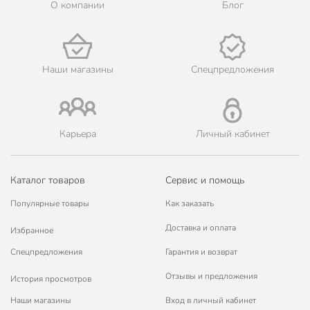
О компании
Блог
Нариманов, Икряное, Камызяк, Красный Яр, Харабали,
Ахтубинск, Володарский, Енотаевка, Лиман, Началово,
Чёрный Яр.
💳 Оплата: онлайн на сайте интернет-гипермаркета или
наличными при получении.
Наши магазины
Спецпредложения
🛍 Скидки, акции, распродажи каждый день!
📜 Только оригинальная продукция. Интернет-гипермаркет
Порядок - официальный представитель ведущих мировых
марок.
Карьера
Личный кабинет
Каталог товаров
Сервис и помощь
Популярные товары
Как заказать
Доставка и оплата
Избранное
Спецпредложения
Гарантия и возврат
Отзывы и предложения
История просмотров
Наши магазины
Вход в личный кабинет