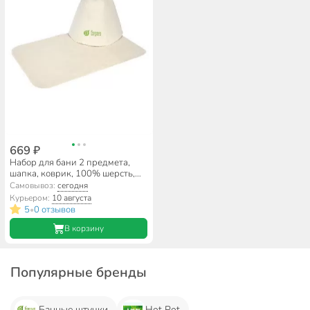
669 ₽
Набор для бани 2 предмета,
шапка, коврик, 100% шерсть,
Банные штучки, 42017
Самовывоз:
сегодня
Курьером:
10 августа
5
0 отзывов
•
В корзину
Популярные бренды
Банные штучки
Hot Pot