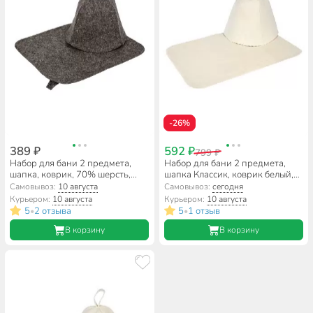
-26%
389 ₽
592 ₽
799 ₽
Набор для бани 2 предмета,
Набор для бани 2 предмета,
шапка, коврик, 70% шерсть,
шапка Классик, коврик белый,
30% полиэстер, серый, Hot Pot,
Банные штучки, 41103
Самовывоз:
10 августа
Самовывоз:
сегодня
41344
Курьером:
10 августа
Курьером:
10 августа
5
2 отзыва
5
1 отзыв
•
•
В корзину
В корзину