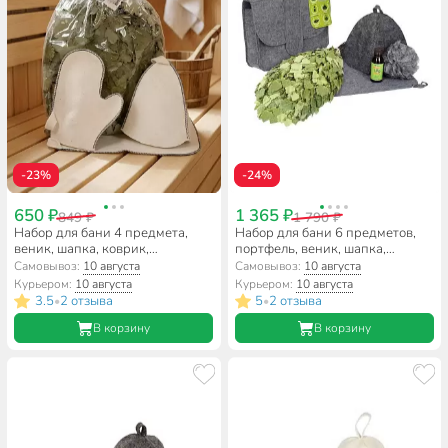
-23%
-24%
650 ₽
1 365 ₽
849 ₽
1 790 ₽
Набор для бани 4 предмета,
Набор для бани 6 предметов,
веник, шапка, коврик,
портфель, веник, шапка,
рукавица, Народный, 18014
коврик, мочалка, ароматизатор,
Самовывоз:
10 августа
Самовывоз:
10 августа
Банные штучки, 34222
Курьером:
10 августа
Курьером:
10 августа
3.5
2 отзыва
5
2 отзыва
•
•
В корзину
В корзину