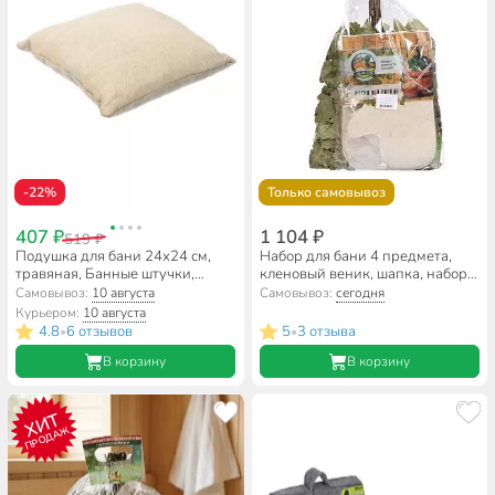
-22%
Только самовывоз
407 ₽
1 104 ₽
519 ₽
Подушка для бани 24х24 см,
Набор для бани 4 предмета,
травяная, Банные штучки,
кленовый веник, шапка, набор
Антистресс, 33447
масел, коврик, Ароматный №3,
Самовывоз:
10 августа
Самовывоз:
сегодня
18018
Курьером:
10 августа
4.8
6 отзывов
5
3 отзыва
•
•
В корзину
В корзину
ХИТ
ПРОДАЖ