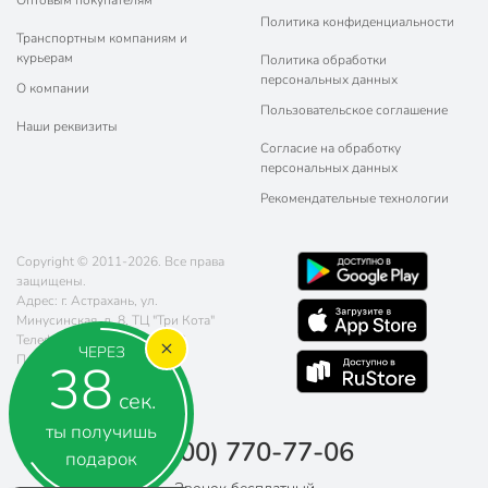
Оптовым покупателям
Политика конфиденциальности
Транспортным компаниям и
курьерам
Политика обработки
персональных данных
О компании
Пользовательское соглашение
Наши реквизиты
Согласие на обработку
персональных данных
Рекомендательные технологии
Copyright © 2011-2026. Все права
защищены.
Адрес: г. Астрахань, ул.
Минусинская, д. 8, ТЦ "Три Кота"
Телефон:
8 (800) 770-77-06
ЧЕРЕЗ
Почта:
sales@poryadok.ru
37
сек.
ты получишь
8 (800) 770-77-06
подарок