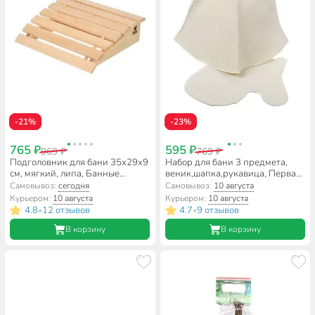
-21%
-23%
765 ₽
595 ₽
969 ₽
769 ₽
Подголовник для бани 35х29х9
Набор для бани 3 предмета,
см, мягкий, липа, Банные
веник,шапка,рукавица, Первая
штучки, 32144
цена, 18013
Самовывоз:
сегодня
Самовывоз:
10 августа
Курьером:
10 августа
Курьером:
10 августа
4.8
12 отзывов
4.7
9 отзывов
•
•
В корзину
В корзину