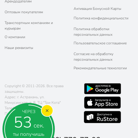
Арендодателям
Активация Бонусной Карты
Оптовым покупателям
Политика конфиденциальности
Транспортным компаниям и
курьерам
Политика обработки
персональных данных
О компании
Пользовательское соглашение
Наши реквизиты
Согласие на обработку
персональных данных
Рекомендательные технологии
Copyright © 2011-2026. Все права
защищены.
Адрес: г. Астрахань, ул.
Минусинская, д. 8, ТЦ "Три Кота"
Телефон:
8 (800) 770-77-06
ЧЕРЕЗ
Почта:
sales@poryadok.ru
52
сек.
ты получишь