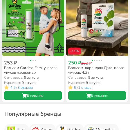
-11%
253 ₽
250 ₽
282 ₽
Бальзам Gardex, Family, после
Бальзам-карандаш Дэта, после
укусов насекомых
укусов, 4.2 г
Самовывоз:
9 августа
Самовывоз:
9 августа
Курьером:
9 августа
Курьером:
9 августа
4.9
3 отзыва
5
1 отзыв
•
•
В корзину
В корзину
Популярные бренды
Дэта
Argus
Gardex
Mosquitall