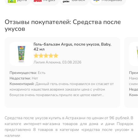
Отзывы покупателей: Средства после
укусов
Гель-бальзам Argus, после укусов, Baby,
42 мл
Лилия Алехина, 03.08.2026
Преимущества:
Есть
Преи
Недостатки:
Нет
Нано
Комментарий:
Данный гель очень понравился он спасает от
сним
комариного нашествия.вовремя заказали цена с учётом
Недо
бонусов очень понравилась.пришло все целое хватит
Комм
надолго
Средства после укусов купить в Астрахани по ценам от 96 рублей. В
каталоге интернет-магазина товаров для дома и дачи Порядок
представлено 8 товаров в категории «средства после укусов» в
наличии