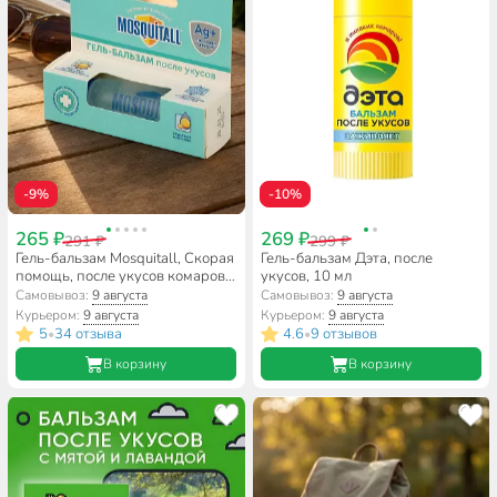
-9%
-10%
265 ₽
269 ₽
291 ₽
299 ₽
Гель-бальзам Mosquitall, Скорая
Гель-бальзам Дэта, после
помощь, после укусов комаров,
укусов, 10 мл
10 мл
Самовывоз:
9 августа
Самовывоз:
9 августа
Курьером:
9 августа
Курьером:
9 августа
5
34 отзыва
4.6
9 отзывов
•
•
В корзину
В корзину