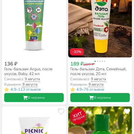
-10%
136 ₽
189 ₽
209 ₽
Гель-бальзам Argus, после
Гель-бальзам Дэта, Семейный,
укусов, Baby, 42 мл
после укусов, 20 мл
Самовывоз:
9 августа
Самовывоз:
9 августа
Курьером:
9 августа
Курьером:
9 августа
4.9
113 отзывов
4.9
76 отзывов
•
•
В корзину
В корзину
ХИТ
ПРОДАЖ