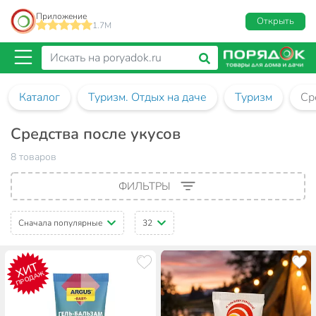
Приложение
Открыть
1.7M
Каталог
Туризм. Отдых на даче
Туризм
Ср
Средства после укусов
8 товаров
ФИЛЬТРЫ
Сначала популярные
32
ХИТ
ПРОДАЖ