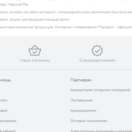
ово, Чёрный Яр.
лата: онлайн на сайте интернет-гипермаркета или наличными при получе
идки, акции, распродажи каждый день!
лько оригинальная продукция. Интернет-гипермаркет Порядок - официа
Наши магазины
Спецпредложения
омощь
Партнерам
Арендаторам складских помещений
лата
Поставщикам
зврат
Арендодателям
едложения
Оптовым покупателям
й кабинет
Транспортным компаниям и курьера