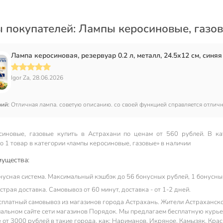
 покупателей: Лампы керосиновые, газо
Лампа керосиновая, резервуар 0.2 л, металл, 24.5х12 см, синяя
Igor Za, 28.06.2026
рий:
Отличная лампа. советую описанию. со своей функцией справляется отличн
иновые, газовые купить в Астрахани по ценам от 560 рублей. В ка
 1 товар в категории «лампы керосиновые, газовые» в наличии
ущества:
нусная система. Максимальный кэшбэк до 56 бонусных рублей, 1 бонусный
трая доставка. Самовывоз от 60 минут, доставка - от 1-2 дней.
сплатный самовывоз из магазинов города Астрахань. Жители Астраханской
альном сайте сети магазинов Порядок. Мы предлагаем бесплатную курьер
е от 3000 рублей в такие города, как: Нариманов, Икряное, Камызяк, Кра