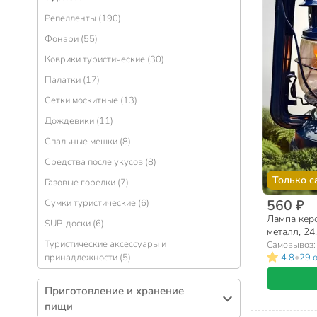
Репелленты (190)
Фонари (55)
Коврики туристические (30)
Палатки (17)
Сетки москитные (13)
Дождевики (11)
Спальные мешки (8)
Средства после укусов (8)
Только с
Газовые горелки (7)
560 ₽
Сумки туристические (6)
Лампа керо
SUP-доски (6)
металл, 24
Туристические аксессуары и
Самовывоз
•
4.8
29 
принадлежности (5)
Приготовление и хранение
пищи