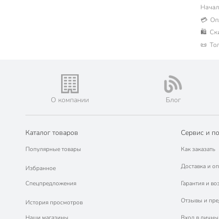
Меха и стартеры для розжига (1)
Таблички, крючки для бани (2)
Тюбинг (6)
Начал
Крышки, тенты для бассейна (3)
Скамейки садовые (2)
Газовые баллоны (1)
Теннис (4)
💳 Оп
Спички туристические (1)
🛍 Ск
Ледянки (3)
📜 То
Лыжи (2)
Самокаты (2)
Санки (2)
Бадминтон (1)
О компании
Блог
Игры (1)
Каталог товаров
Сервис и п
Популярные товары
Как заказать
Доставка и оп
Избранное
Спецпредложения
Гарантия и во
Отзывы и пр
История просмотров
Наши магазины
Вход в личны