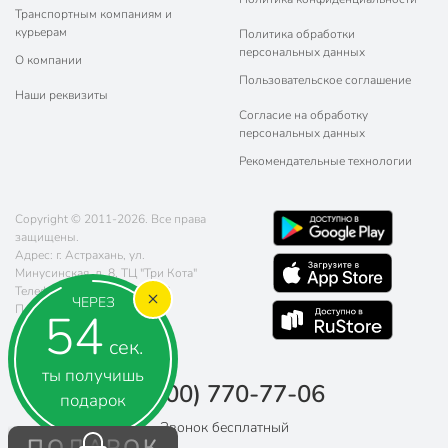
Транспортным компаниям и
курьерам
Политика обработки
персональных данных
О компании
Пользовательское соглашение
Наши реквизиты
Согласие на обработку
персональных данных
Рекомендательные технологии
Copyright © 2011-2026. Все права
защищены.
Адрес: г. Астрахань, ул.
Минусинская, д. 8, ТЦ "Три Кота"
Телефон:
8 (800) 770-77-06
ЧЕРЕЗ
Почта:
sales@poryadok.ru
54
сек.
ты получишь
8 (800) 770-77-06
подарок
Звонок бесплатный
ПОДАРОК