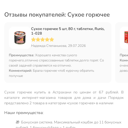
Отзывы покупателей: Сухое горючее
Сухое горючее 5 шт, 80 г, таблетки, Runis,
1-028
Надежда Степанькова, 29.07.2026
Преимущества:
Хорошего качества сухого
Преи
горючего,отлично спрессованные таблетки,долго горят. Со
Комм
своей задачей справляется на отлично.
очен
Комментарий:
Брала горючее чтоб курочку обратить
дово
получше
Сухое горючее купить в Астрахани по ценам от 67 рублей. В
каталоге интернет-магазина товаров для дома и дачи Порядок
представлено 2 товара в категории «сухое горючее» в наличии
Наши преимущества:
🎁 Бонусная система. Максимальный кэшбэк до 11 бонусных
рублей, 1 бонусный балл = 1 рубль.