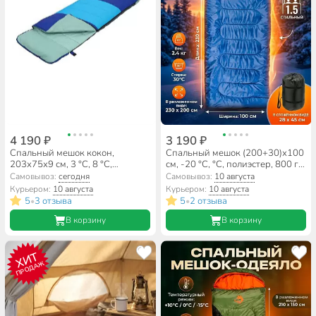
4 190 ₽
3 190 ₽
Спальный мешок кокон,
Спальный мешок (200+30)х100
203х75х9 см, 3 °C, 8 °C,
см, -20 °C, °C, полиэстер, 800 г/
полиэстер, Bestway, WanderLite,
м2, C100013
Самовывоз:
сегодня
Самовывоз:
10 августа
68123
Курьером:
10 августа
Курьером:
10 августа
5
3 отзыва
5
2 отзыва
•
•
В корзину
В корзину
ХИТ
ПРОДАЖ