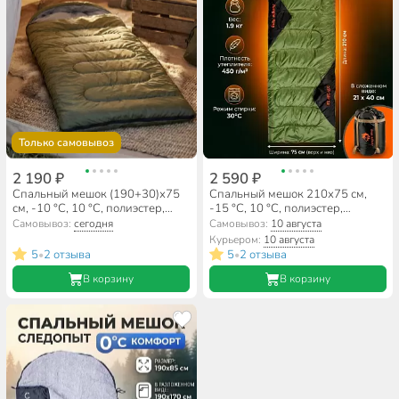
Только самовывоз
2 190 ₽
2 590 ₽
Спальный мешок (190+30)х75
Спальный мешок 210х75 см,
см, -10 °C, 10 °C, полиэстер,
-15 °C, 10 °C, полиэстер,
750г/м2, C100011
синтепон, C100016
Самовывоз:
сегодня
Самовывоз:
10 августа
Курьером:
10 августа
5
2 отзыва
5
2 отзыва
•
•
В корзину
В корзину