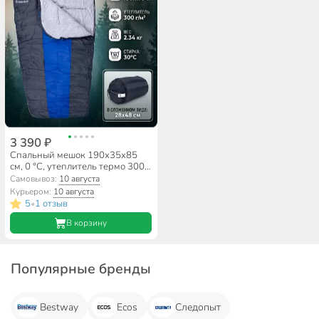
3 390 ₽
Спальный мешок 190х35х85
см, 0 °C, утеплитель термо 300г/
м2, Следопыт, PF-SB-32
Самовывоз:
10 августа
Курьером:
10 августа
5
1 отзыв
•
В корзину
Популярные бренды
Bestway
Ecos
Следопыт