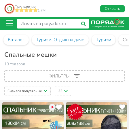
Приложение
Открыть
1.7M
Каталог
Туризм. Отдых на даче
Туризм
Сп
Спальные мешки
13 товаров
ФИЛЬТРЫ
Сначала популярные
32
ХИТ
ПРОДАЖ