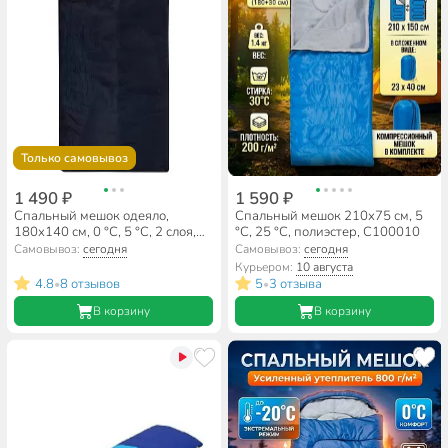
Только самовывоз
1 490 ₽
1 590 ₽
Спальный мешок одеяло,
Спальный мешок 210х75 см, 5
180х140 см, 0 °C, 5 °C, 2 слоя,
°C, 25 °C, полиэстер, C100010
таффета, синтетика, Ecos,
Самовывоз:
сегодня
Самовывоз:
сегодня
СМ002, 105658
Курьером:
10 августа
4.8
8 отзывов
5
3 отзыва
•
•
В корзину
В корзину