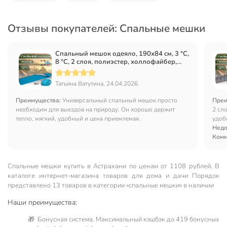
Отзывы покупателей: Спальные мешки
Спальный мешок одеяло, 190х84 см, 3 °C,
8 °C, 2 слоя, полиэстер, холлофайбер,
Bestway, 68100
Татьяна Ватутина, 24.04.2026
Преимущества:
Универсальный спальный мешок просто
Преи
необходим для выездов на природу. Он хорошо держит
2 сл
тепло, мягкий, удобный и цена приемлемая.
удоб
Недо
Комм
Спальные мешки купить в Астрахани по ценам от 1108 рублей. В
каталоге интернет-магазина товаров для дома и дачи Порядок
представлено 13 товаров в категории «спальные мешки» в наличии
Наши преимущества:
🎁 Бонусная система. Максимальный кэшбэк до 419 бонусных