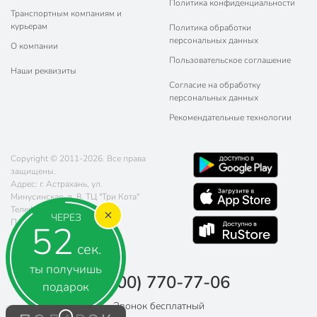
Политика конфиденциальности
Транспортным компаниям и
курьерам
Политика обработки
персональных данных
О компании
Пользовательское соглашение
Наши реквизиты
Согласие на обработку
персональных данных
Рекомендательные технологии
Copyright © 2011-2026. Все права
защищены.
Адрес: г. Астрахань, ул.
Минусинская, д. 8, ТЦ "Три Кота"
Телефон:
8 (800) 770-77-06
ЧЕРЕЗ
Почта:
sales@poryadok.ru
51
сек.
ты получишь
8 (800) 770-77-06
подарок
Звонок бесплатный