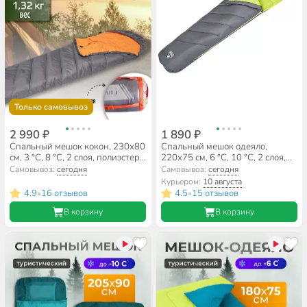
Только самовывоз
2 990 ₽
1 890 ₽
Спальный мешок кокон, 230х80
Спальный мешок одеяло,
см, 3 °C, 8 °C, 2 слоя, полиэстер,
220х75 см, 6 °C, 10 °C, 2 слоя,
холлофайбер, Bestway, 68103
полиэстер, холлофайбер, в
Самовывоз:
сегодня
Самовывоз:
сегодня
ассортименте, Bestway, 68102
Курьером:
10 августа
4.9
16 отзывов
4.5
15 отзывов
•
•
В корзину
В корзину