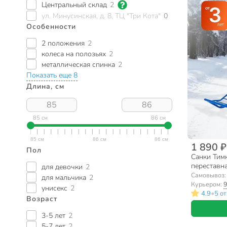
Центральный склад
2
ул. Минусинская, д. 8, ТЦ "Три Кота"
0
Особенности
2 положения
2
колеса на полозьях
2
металлическая спинка
2
Показать еще 8
Длина, см
85 см
86 см
1 890 ₽
Пол
Санки Тимк
переставна
для девочки
2
колеса на п
Самовывоз
для мальчика
2
Курьером:
9
унисекс
2
•
4.9
5 о
Возраст
3-5 лет
2
5-7 лет
2