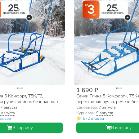
1 690 ₽
а 5 Комфорт, Т5К/Г2,
Санки Тимка 5 Комфорт+, Т5К+
я ручка, ремень безопасности,
переставная ручка, ремень без
олозьях, 25 кг, спинка, Nika
колеса на полозьях, 25 кг, спин
:
7 августа
Самовывоз:
7 августа
 августа
Курьером:
9 августа
•
тзывов
5
2 отзыва
В корзину
В корзину