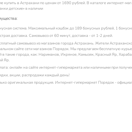
е купить в Астрахани по ценам от 1690 рублей. В каталоге интернет-маг
анки детские» в наличии
ущества:
нусная система. Максимальный кэшбэк до 189 бонусных рублей, 1 бонусны
трая доставка. Самовывоз от 60 минут, доставка - от 1-2 дней.
сплатный самовывоз из магазинов города Астрахань. Жители Астраханской
альном сайте сети магазинов Порядок. Мы предлагаем бесплатную курьер
й в такие города, как: Нариманов, Икряное, Камызяк, Красный Яр, Хараба
й Яр.
лата: онлайн на сайте интернет-гипермаркета или наличными при получе
идки, акции, распродажи каждый день!
лько оригинальная продукция. Интернет-гипермаркет Порядок - официа