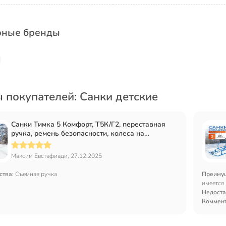
рные бренды
 покупателей: Санки детские
Санки Тимка 5 Комфорт, Т5К/Г2, переставная
ручка, ремень безопасности, колеса на
полозьях, 25 кг, спинка, Nika
Максим Евстафиади, 27.12.2025
ства:
Съемная ручка
Преиму
имеется
Недоста
Коммен