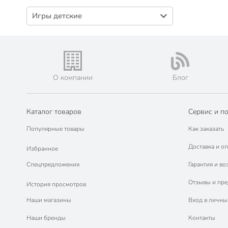
Масла эфирные (15)
Игры детские
Ароматизаторы банные (8)
Батуты (3)
Наборы для бани (8)
Шапки для бани (6)
Коврики для бани (4)
О компании
Блог
Рукавицы для бани (3)
Каталог товаров
Сервис и п
Популярные товары
Как заказать
Доставка и оп
Избранное
Спецпредложения
Гарантия и во
Отзывы и пр
История просмотров
Наши магазины
Вход в личны
Наши бренды
Контакты