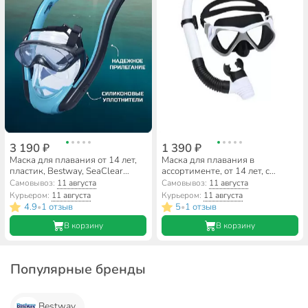
3 190 ₽
1 390 ₽
Маска для плавания от 14 лет,
Маска для плавания в
пластик, Bestway, SeaClear
ассортименте, от 14 лет, с
Flowtech, 24058
трубкой, Bestway, 24069
Самовывоз:
11 августа
Самовывоз:
11 августа
Курьером:
11 августа
Курьером:
11 августа
4.9
1 отзыв
5
1 отзыв
•
•
В корзину
В корзину
Популярные бренды
Bestway