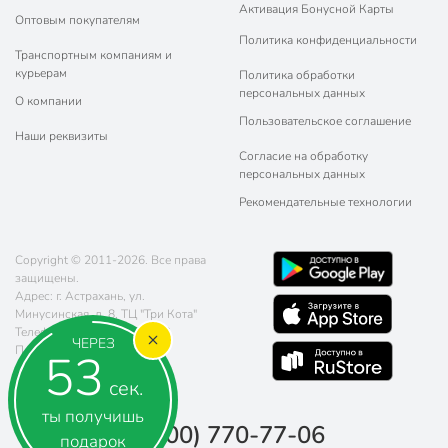
Активация Бонусной Карты
Оптовым покупателям
Политика конфиденциальности
Транспортным компаниям и
курьерам
Политика обработки
персональных данных
О компании
Пользовательское соглашение
Наши реквизиты
Согласие на обработку
персональных данных
Рекомендательные технологии
Copyright © 2011-2026. Все права
защищены.
Адрес: г. Астрахань, ул.
Минусинская, д. 8, ТЦ "Три Кота"
Телефон:
8 (800) 770-77-06
ЧЕРЕЗ
Почта:
sales@poryadok.ru
53
сек.
ты получишь
8 (800) 770-77-06
подарок