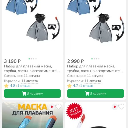
3 190 ₽
2 990 ₽
Набор для плавания маска,
Набор для плавания маска,
трубка, ласты, в ассортименте,
трубка, ласты, в ассортименте,
14, пластик, 43-48, Bestway,
14, пластик, 37.5-41, Bestway,
Самовывоз:
11 августа
Самовывоз:
11 августа
BlackSea, 25045
BlackSea, 25044
Курьером:
11 августа
Курьером:
11 августа
4.8
1 отзыв
4.7
1 отзыв
•
•
В корзину
В корзину
ХИТ
ПРОДАЖ