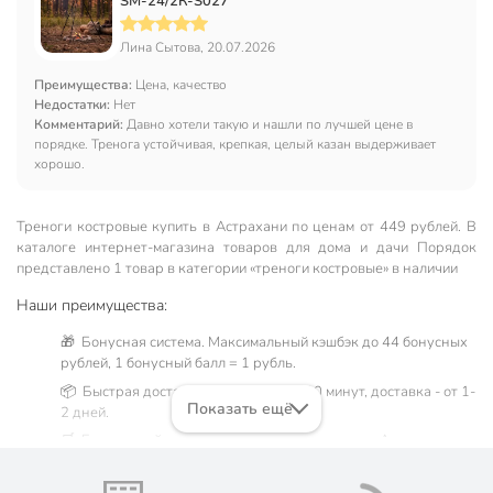
SM-24/2К-S027
Лина Сытова, 20.07.2026
Преимущества:
Цена, качество
Недостатки:
Нет
Комментарий:
Давно хотели такую и нашли по лучшей цене в
порядке. Тренога устойчивая, крепкая, целый казан выдерживает
хорошо.
Треноги костровые купить в Астрахани по ценам от 449 рублей. В
каталоге интернет-магазина товаров для дома и дачи Порядок
представлено 1 товар в категории «треноги костровые» в наличии
Наши преимущества:
🎁 Бонусная система. Максимальный кэшбэк до 44 бонусных
рублей, 1 бонусный балл = 1 рубль.
📦 Быстрая доставка. Самовывоз от 60 минут, доставка - от 1-
Показать ещё
2 дней.
🛒 Бесплатный самовывоз из магазинов города Астрахань.
Жители Астраханской области могут сделать заказ и оплатить
его онлайн на официальном сайте сети магазинов Порядок.