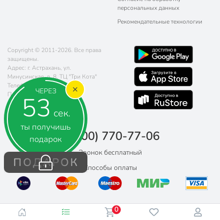
персональных данных
Рекомендательные технологии
Copyright © 2011-2026. Все права
защищены.
Адрес: г. Астрахань, ул.
Минусинская, д. 8, ТЦ "Три Кота"
Телефон:
8 (800) 770-77-06
ЧЕРЕЗ
Почта:
sales@poryadok.ru
52
сек.
ты получишь
8 (800) 770-77-06
подарок
Звонок бесплатный
ПОДАРОК
Способы оплаты
0