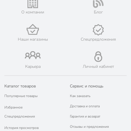
Мы предлагаем бесплатную курьерскую доставку для товара
«треноги костровые» при заказе от 3000 рублей в такие
О компании
Блог
города, как: Нариманов, Икряное, Камызяк, Красный Яр,
Харабали, Ахтубинск, Володарский, Енотаевка, Лиман,
Началово, Чёрный Яр.
💳 Оплата: онлайн на сайте интернет-гипермаркета или
наличными при получении.
Наши магазины
Спецпредложения
🛍 Скидки, акции, распродажи каждый день!
📜 Только оригинальная продукция. Интернет-гипермаркет
Порядок - официальный представитель ведущих мировых
марок.
Карьера
Личный кабинет
Каталог товаров
Сервис и помощь
Популярные товары
Как заказать
Доставка и оплата
Избранное
Спецпредложения
Гарантия и возврат
Отзывы и предложения
История просмотров