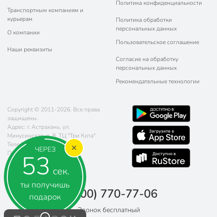
Политика конфиденциальности
Транспортным компаниям и
курьерам
Политика обработки
персональных данных
О компании
Пользовательское соглашение
Наши реквизиты
Согласие на обработку
персональных данных
Рекомендательные технологии
Copyright © 2011-2026. Все права
защищены.
Адрес: г. Астрахань, ул.
Минусинская, д. 8, ТЦ "Три Кота"
Телефон:
8 (800) 770-77-06
ЧЕРЕЗ
Почта:
sales@poryadok.ru
52
сек.
ты получишь
8 (800) 770-77-06
подарок
Звонок бесплатный