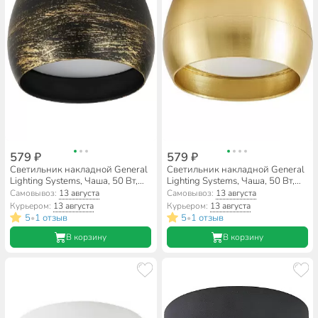
579 ₽
579 ₽
Светильник накладной General
Светильник накладной General
Lighting Systems, Чаша, 50 Вт,
Lighting Systems, Чаша, 50 Вт,
GX53, на 1 лампочку, IP20,
GX53, на 1 лампочку, IP20,
Самовывоз:
13 августа
Самовывоз:
13 августа
9х9х5 см, Спот, черненое
9х9х5 см, Спот, золотой, 661336
Курьером:
13 августа
Курьером:
13 августа
золото, 661337
5
1 отзыв
5
1 отзыв
•
•
В корзину
В корзину