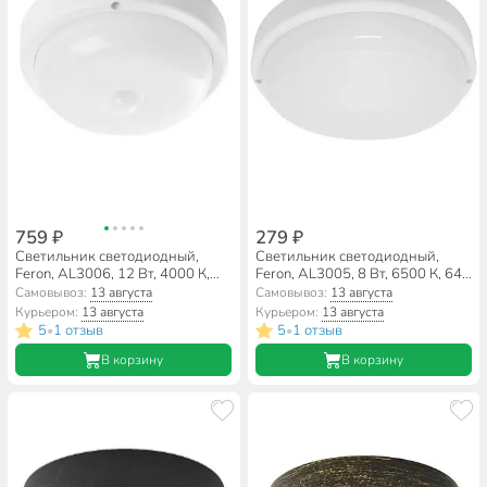
759 ₽
279 ₽
Светильник светодиодный,
Светильник светодиодный,
Feron, AL3006, 12 Вт, 4000 К,
Feron, AL3005, 8 Вт, 6500 К, 640
960 Лм, IP65, 14х14х5 см, с
Лм, IP65, 11х11х3.5 см,
Самовывоз:
13 августа
Самовывоз:
13 августа
датчиком движения,
дневной свет, пластиковый
Курьером:
13 августа
Курьером:
13 августа
пылевлагостойкий, белый свет,
корпус, 29607
5
1 отзыв
5
1 отзыв
•
•
пластиковый корпус, 29610
В корзину
В корзину