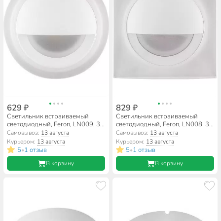
629 ₽
829 ₽
Светильник встраиваемый
Светильник встраиваемый
светодиодный, Feron, LN009, 3
светодиодный, Feron, LN008, 3
Вт, 4000 К, 210 Лм, IP20,
Вт, 4000 К, 210 Лм, IP20,
Самовывоз:
13 августа
Самовывоз:
13 августа
6х6х3.3 см, белый свет, драйвер
6х6х3.3 см, белый свет, драйвер
Курьером:
13 августа
Курьером:
13 августа
в комплекте, 32666
в комплекте, 32665
5
1 отзыв
5
1 отзыв
•
•
В корзину
В корзину