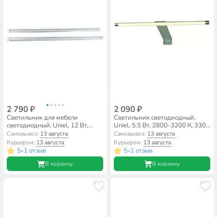
2 790 ₽
2 090 ₽
Светильник для мебели
Светильник светодиодный,
светодиодный, Uniel, 12 Вт,
Uniel, 5.5 Вт, 2800-3200 К, 330
4500 К, 1000 Лм, IP20,
Лм, IP20, 32.5х18.8х4.2 см,
Самовывоз:
13 августа
Самовывоз:
13 августа
60х2.5х0.8 см, 2х500 Lm, UL-
поворотный интерьерный,
Курьером:
13 августа
Курьером:
13 августа
00008280
алюминий, теплый белый свет,
5
1 отзыв
5
1 отзыв
•
•
серебро, 8003
В корзину
В корзину