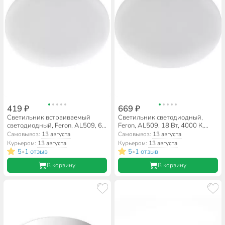
419 ₽
669 ₽
Светильник встраиваемый
Светильник светодиодный,
светодиодный, Feron, AL509, 6
Feron, AL509, 18 Вт, 4000 К,
Вт, 6400 К, 600 Лм, IP20,
1800 Лм, IP20, 17х17х2 см,
Самовывоз:
13 августа
Самовывоз:
13 августа
8.5х8.5х2 см, дневной свет,
41209
Курьером:
13 августа
Курьером:
13 августа
41211
5
1 отзыв
5
1 отзыв
•
•
В корзину
В корзину