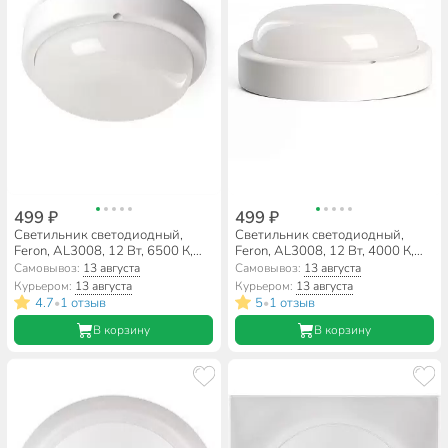
499 ₽
499 ₽
Светильник светодиодный,
Светильник светодиодный,
Feron, AL3008, 12 Вт, 6500 К,
Feron, AL3008, 12 Вт, 4000 К,
960 Лм, IP65, 14х14х3.5 см,
960 Лм, IP65, 14х14х3.5 см,
Самовывоз:
13 августа
Самовывоз:
13 августа
дневной свет, пластиковый
белый свет, 41146
Курьером:
13 августа
Курьером:
13 августа
корпус, 41147
4.7
1 отзыв
5
1 отзыв
•
•
В корзину
В корзину