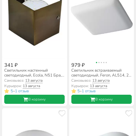
341 ₽
979 ₽
Светильник настенный
Светильник встраиваемый
светодиодный, Ecola, N51 Бра,
светодиодный, Feron, AL514, 26
15 Вт, GX53, на 1 лампочку,
Вт, 4000 К, 2600 Лм, IP20,
Самовывоз:
13 августа
Самовывоз:
13 августа
IP20, 10х10х9 см, черный/
22.5х22.5х2 см, белый свет,
Курьером:
13 августа
Курьером:
13 августа
бронза, FNN51FECB
41572
5
1 отзыв
5
1 отзыв
•
•
В корзину
В корзину