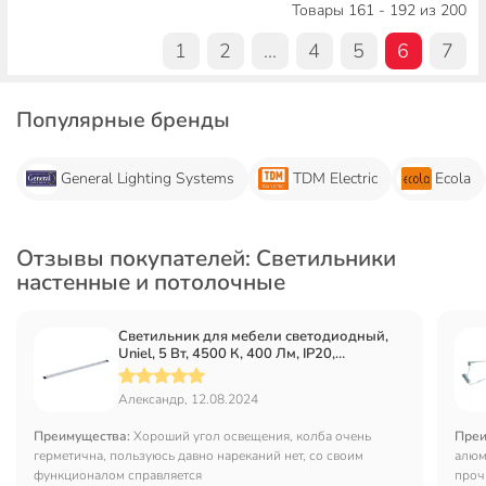
Товары 161 - 192 из 200
1
2
...
4
5
6
7
Популярные бренды
General Lighting Systems
TDM Electric
Ecola
Отзывы покупателей: Светильники
настенные и потолочные
Светильник для мебели светодиодный,
Uniel, 5 Вт, 4500 К, 400 Лм, IP20,
50х2.5х0.9 см, UL-00008287
Александр, 12.08.2024
Преимущества:
Хороший угол освещения, колба очень
Преи
герметична, пользуюсь давно нареканий нет, со своим
алюм
функционалом справляется
проч