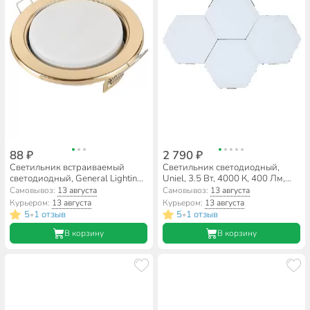
88 ₽
2 790 ₽
Светильник встраиваемый
Светильник светодиодный,
светодиодный, General Lighting
Uniel, 3.5 Вт, 4000 К, 400 Лм,
Systems, 50 Вт, GX53, IP20,
IP20, 11х10х1.8 см, модульный,
Самовывоз:
13 августа
Самовывоз:
13 августа
10.8х10.8х3.8 см, золото,
набор 4шт, белый свет, UL-
Курьером:
13 августа
Курьером:
13 августа
431600
00008635
5
1 отзыв
5
1 отзыв
•
•
В корзину
В корзину