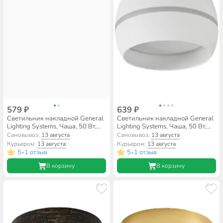
579 ₽
639 ₽
Светильник накладной General
Светильник накладной General
Lighting Systems, Чаша, 50 Вт,
Lighting Systems, Чаша, 50 Вт,
GX53, на 1 лампочку, IP20,
GX53, на 1 лампочку, IP20,
Самовывоз:
13 августа
Самовывоз:
13 августа
9х9х5 см, боковой
9х9х5 см, боковой
Курьером:
13 августа
Курьером:
13 августа
рассеиватель, Спот, золотой,
рассеиватель, Спот, белый,
5
1 отзыв
5
1 отзыв
•
•
661340
661339
В корзину
В корзину