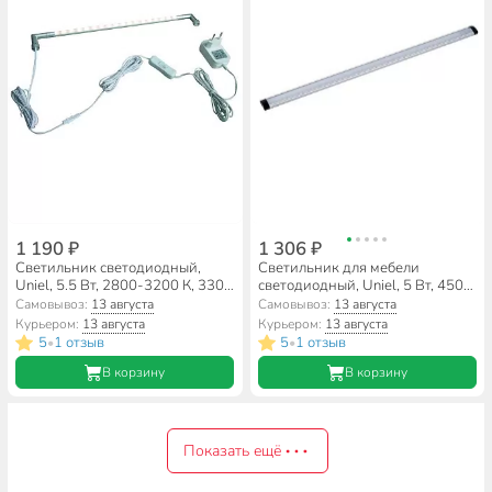
1 190 ₽
1 306 ₽
Светильник светодиодный,
Светильник для мебели
Uniel, 5.5 Вт, 2800-3200 К, 330
светодиодный, Uniel, 5 Вт, 4500
Лм, IP20, 39х4.2х1.2 см,
К, 400 Лм, IP20, 50х2.5х0.9 см,
Самовывоз:
13 августа
Самовывоз:
13 августа
поворотный интерьерный,
UL-00008287
Курьером:
13 августа
Курьером:
13 августа
алюминий, теплый белый свет,
5
1 отзыв
5
1 отзыв
•
•
серебро, 7999
В корзину
В корзину
Показать ещё