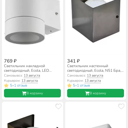
769 ₽
341 ₽
Светильник накладной
Светильник настенный
светодиодный, Ecola, LED
светодиодный, Ecola, N51 Бра,
8003A, GX53, на 1 лампочку,
15 Вт, GX53, на 1 лампочку,
Самовывоз:
13 августа
Самовывоз:
13 августа
IP65, 11.4х9х14 см, белая
IP20, 10х10х9 см, черный/хром,
Курьером:
13 августа
Курьером:
13 августа
матовая, FW53C1ECH
FBN51FECB
5
1 отзыв
5
1 отзыв
•
•
В корзину
В корзину