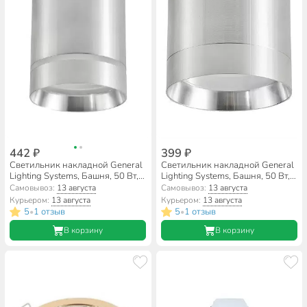
442 ₽
399 ₽
Светильник накладной General
Светильник накладной General
Lighting Systems, Башня, 50 Вт,
Lighting Systems, Башня, 50 Вт,
GX53, на 1 лампочку, IP20,
GX53, на 1 лампочку, IP20,
Самовывоз:
13 августа
Самовывоз:
13 августа
8.2х8.2х10 см, боковой
8.2х8.2х7 см, Спот, хром,
Курьером:
13 августа
Курьером:
13 августа
рассеиватель, Спот, хром,
661345
5
1 отзыв
5
1 отзыв
•
•
661348
В корзину
В корзину