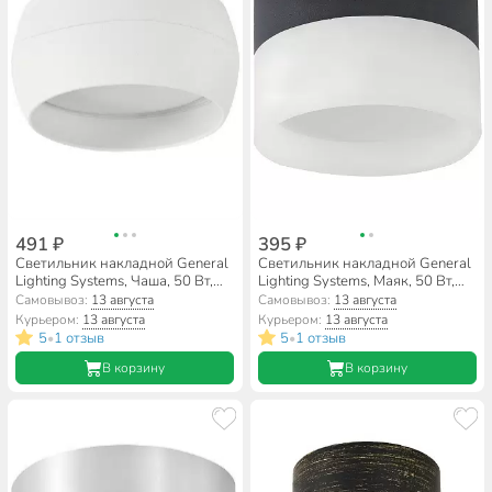
491 ₽
395 ₽
Светильник накладной General
Светильник накладной General
Lighting Systems, Чаша, 50 Вт,
Lighting Systems, Маяк, 50 Вт,
GX53, на 1 лампочку, IP20,
GX53, на 1 лампочку, IP20,
Самовывоз:
13 августа
Самовывоз:
13 августа
9х9х5 см, Спот, белый, 661335
9х9х7 см, Спот, черный, 661353
Курьером:
13 августа
Курьером:
13 августа
5
1 отзыв
5
1 отзыв
•
•
В корзину
В корзину