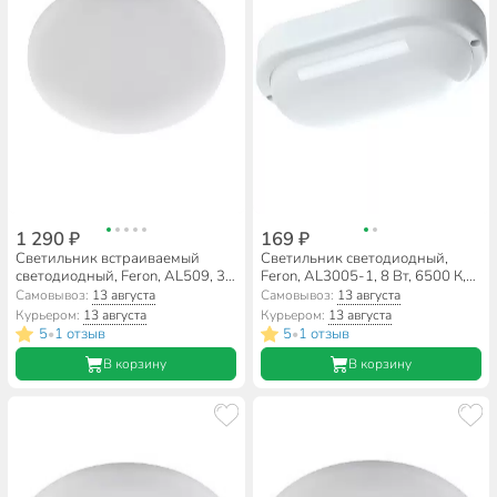
1 290 ₽
169 ₽
Светильник встраиваемый
Светильник светодиодный,
светодиодный, Feron, AL509, 34
Feron, AL3005-1, 8 Вт, 6500 К,
Вт, 4000 К, 3400 Лм, IP20,
640 Лм, IP65, 16х9х3.5 см,
Самовывоз:
13 августа
Самовывоз:
13 августа
22.5х22.5х2 см, белый свет,
дневной свет, пластиковый
Курьером:
13 августа
Курьером:
13 августа
41567
корпус, 41317
5
1 отзыв
5
1 отзыв
•
•
В корзину
В корзину