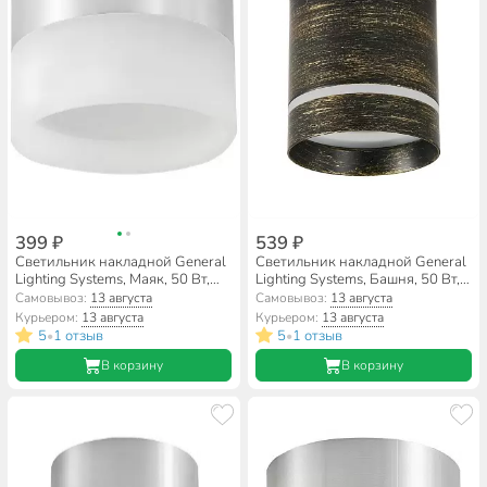
399 ₽
539 ₽
Светильник накладной General
Светильник накладной General
Lighting Systems, Маяк, 50 Вт,
Lighting Systems, Башня, 50 Вт,
GX53, на 1 лампочку, IP20,
GX53, на 1 лампочку, IP20,
Самовывоз:
13 августа
Самовывоз:
13 августа
9х9х6 см, Спот, хром, 661352
8.2х8.2х10 см, боковой
Курьером:
13 августа
Курьером:
13 августа
рассеиватель, Спот, черное
5
1 отзыв
5
1 отзыв
•
•
золото, 661349
В корзину
В корзину