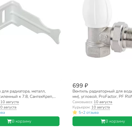
699 ₽
для радиатора, металл,
Вентиль радиаторный для воды,
силенный к 7.8, СантехКреп,
мм), угловой, ProFactor, PF RV
:
10 августа
Самовывоз:
10 августа
0 августа
Курьером:
10 августа
•
ыва
5
2 отзыва
В корзину
В корзину