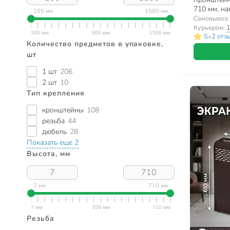
710 мм, на
100 мм
1500 мм
распорный,
Самовывоз
СантехКре
Курьером:
1
•
5
2 отз
Количество предметов в упаковке,
шт
1 шт
206
2 шт
10
Тип крепления
кронштейны
108
резьба
44
дюбель
28
Показать еще 2
Высота, мм
7 мм
710 мм
Резьба