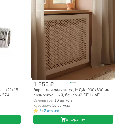
1 850 ₽
 1/2" (15
Экран для радиатора, МДФ, 900х600 мм,
A 374
прямоугольный, бежевый DE LUXE,
Глория, Стильный Дом
Самовывоз:
10 августа
Курьером:
10 августа
•
5
2 отзыва
В корзину