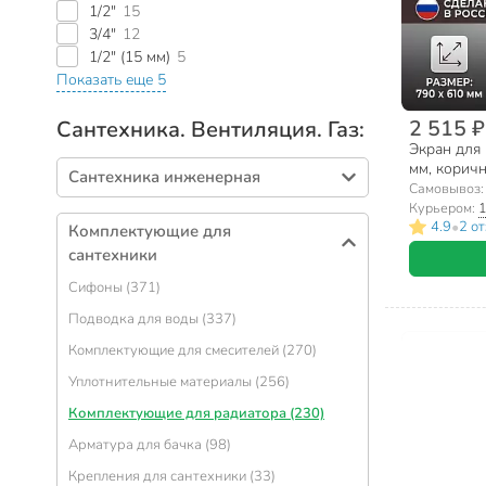
1/2"
15
3/4"
12
1/2" (15 мм)
5
Показать еще 5
2 515 ₽
Сантехника. Вентиляция. Газ:
Экран для 
мм, коричн
Сантехника инженерная
Самовывоз
Курьером:
1
Резьбовой фитинг (724)
•
4.9
2 о
Комплектующие для
Арматура запорная (372)
сантехники
Полипропилен (291)
Сифоны (371)
Канализация (237)
Подводка для воды (337)
Полиэтилен низкого давления (229)
Комплектующие для смесителей (270)
Канализационные трубы (127)
Уплотнительные материалы (256)
Теплый пол (64)
Комплектующие для радиатора (230)
Полипропиленовые трубы (61)
Арматура для бачка (98)
Металлопластик (49)
Крепления для сантехники (33)