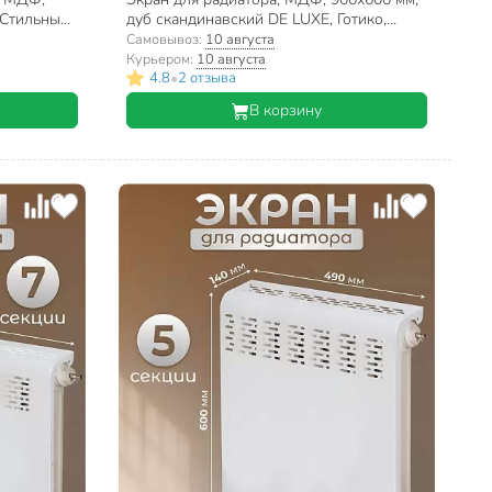
 Стильный
дуб скандинавский DE LUXE, Готико,
Стильный Дом
Самовывоз:
10 августа
Курьером:
10 августа
•
4.8
2 отзыва
В корзину