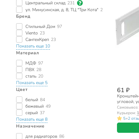
Центральный склад
231
ул. Минусинская, д. 8, ТЦ "Три Кота"
2
Бренд
Стильный Дом
97
Viento
23
СантехКреп
23
Показать еще 10
Материал
МДФ
97
ПВХ
28
сталь
20
Показать еще 5
61 ₽
Цвет
Кронштейн 
белый
84
угловой, у
бежевый
49
1.1.2.9
Самовывоз
серый
37
Курьером:
1
•
5
2 отз
Показать еще 8
Назначение
для радиаторов
86