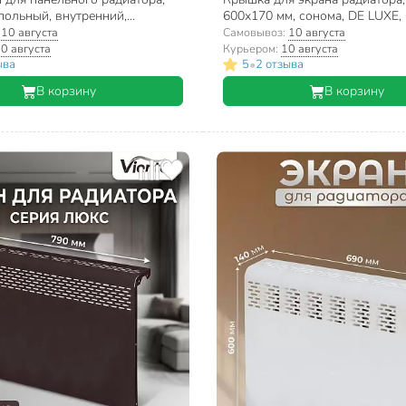
польный, внутренний,
600х170 мм, сонома, DE LUXE,
 2 шт (левый+правый),
Дом
:
10 августа
Самовывоз:
10 августа
п
0 августа
Курьером:
10 августа
•
ыва
5
2 отзыва
В корзину
В корзину