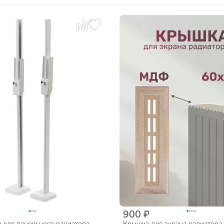
900 ₽
 для панельного радиатора,
Крышка для экрана радиатора