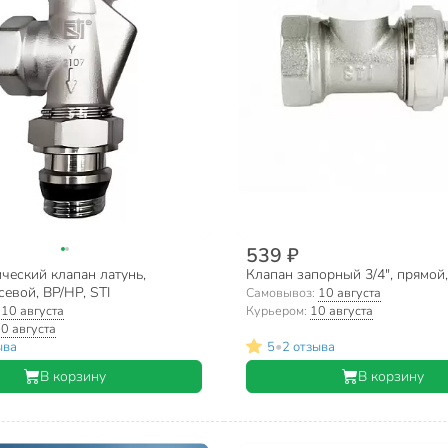
539 ₽
ческий клапан латунь,
Клапан запорный 3/4", прямой,
севой, ВР/НР, STI
Самовывоз:
10 августа
:
10 августа
Курьером:
10 августа
0 августа
•
ыва
5
2 отзыва
В корзину
В корзину