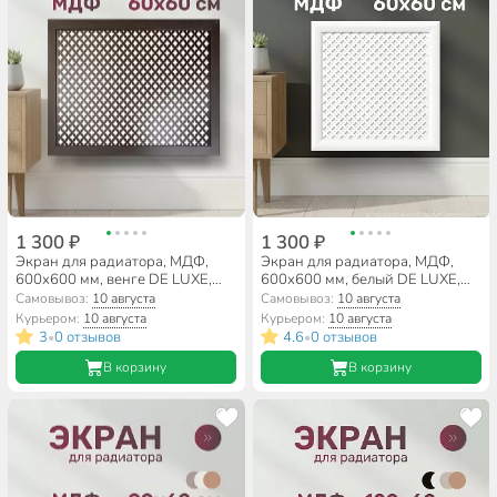
1 300 ₽
1 300 ₽
Экран для радиатора, МДФ,
Экран для радиатора, МДФ,
600х600 мм, венге DE LUXE,
600х600 мм, белый DE LUXE,
Готико, Стильный Дом
Готико, Стильный Дом
Самовывоз:
10 августа
Самовывоз:
10 августа
Курьером:
10 августа
Курьером:
10 августа
3
0 отзывов
4.6
0 отзывов
•
•
В корзину
В корзину