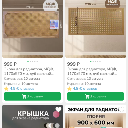
999 ₽
999 ₽
Экран для радиатора, МДФ,
Экран для радиатора, МДФ,
1170х570 мм, дуб светлый
1170х570 мм, дуб светлый
DE LUXE, Глория, Стильный Дом
DE LUXE, Дамаско, Стильный
Самовывоз:
10 августа
Самовывоз:
10 августа
Дом
Курьером:
10 августа
Курьером:
10 августа
4.9
0 отзывов
4.8
0 отзывов
•
•
В корзину
В корзину