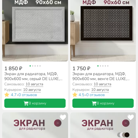
1 850 ₽
1 750 ₽
Экран для радиатора, МДФ,
Экран для радиатора, МДФ,
900х600 мм, серый DE LUXE,
900х600 мм, венге DE LUXE,
Дамаско, Стильный Дом
Дамаско, Стильный Дом
Самовывоз:
10 августа
Самовывоз:
10 августа
Курьером:
10 августа
Курьером:
10 августа
4.7
0 отзывов
4.5
0 отзывов
•
•
В корзину
В корзину