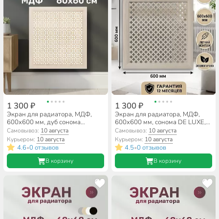
1 300 ₽
1 300 ₽
Экран для радиатора, МДФ,
Экран для радиатора, МДФ,
600х600 мм, дуб сонома
600х600 мм, сонома DE LUXE,
DE LUXE, Сусанна, Стильный
Готико, Стильный Дом
Самовывоз:
10 августа
Самовывоз:
10 августа
Дом
Курьером:
10 августа
Курьером:
10 августа
4.6
0 отзывов
4.5
0 отзывов
•
•
В корзину
В корзину