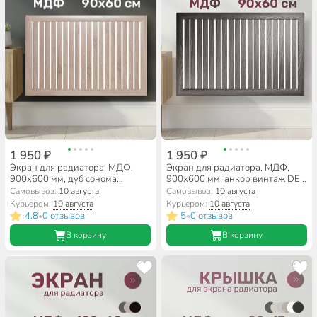
1 950 ₽
1 950 ₽
Экран для радиатора, МДФ,
Экран для радиатора, МДФ,
900х600 мм, дуб сонома
900х600 мм, анкор винтаж DE
DE LUXE, реечный, Стильный
LUXE, реечный, Стильный Дом
Самовывоз:
10 августа
Самовывоз:
10 августа
Дом
Курьером:
10 августа
Курьером:
10 августа
4.8
0 отзывов
5
0 отзывов
•
•
В корзину
В корзину