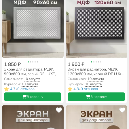
1 850 ₽
1 900 ₽
Экран для радиатора, МДФ,
Экран для радиатора, МДФ,
900х600 мм, серый DE LUXE,
1200х600 мм, черный DE LUXE,
Готико, Стильный Дом
Глория, Стильный Дом
Самовывоз:
10 августа
Самовывоз:
10 августа
Курьером:
10 августа
Курьером:
10 августа
4.7
0 отзывов
4.8
0 отзывов
•
•
В корзину
В корзину