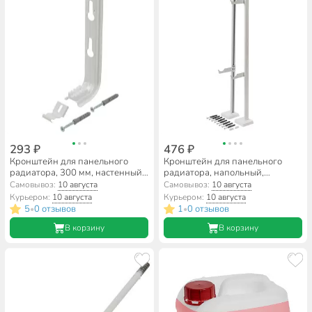
293 ₽
476 ₽
Кронштейн для панельного
Кронштейн для панельного
радиатора, 300 мм, настенный,
радиатора, напольный,
регулируемый, к 9.3,
внутренний, распорный, к
Самовывоз:
10 августа
Самовывоз:
10 августа
СантехКреп, 1.1.3.2.
11.31.28, СантехКреп, 1.1.3.7.
Курьером:
10 августа
Курьером:
10 августа
5
0 отзывов
1
0 отзывов
•
•
В корзину
В корзину