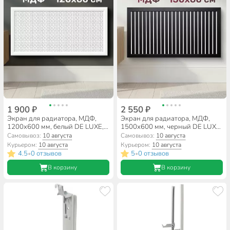
1 900 ₽
2 550 ₽
Экран для радиатора, МДФ,
Экран для радиатора, МДФ,
1200х600 мм, белый DE LUXE,
1500х600 мм, черный DE LUXE,
Сусанна, Стильный Дом
реечный, Стильный Дом
Самовывоз:
10 августа
Самовывоз:
10 августа
Курьером:
10 августа
Курьером:
10 августа
4.5
0 отзывов
5
0 отзывов
•
•
В корзину
В корзину