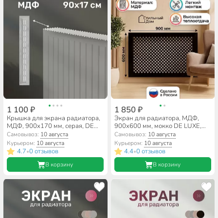
1 100 ₽
1 850 ₽
Крышка для экрана радиатора,
Экран для радиатора, МДФ,
МДФ, 900х170 мм, серая, DE
900х600 мм, мокко DE LUXE,
LUXE, Стильный Дом
Глория, Стильный Дом
Самовывоз:
10 августа
Самовывоз:
10 августа
Курьером:
10 августа
Курьером:
10 августа
4.7
0 отзывов
4.4
0 отзывов
•
•
В корзину
В корзину