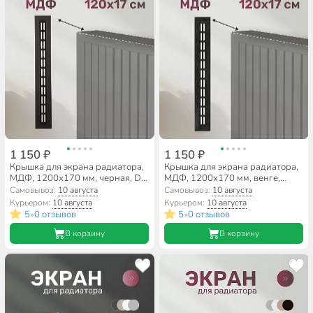
1 150 ₽
1 150 ₽
Крышка для экрана радиатора,
Крышка для экрана радиатора,
МДФ, 1200х170 мм, черная, DE
МДФ, 1200х170 мм, венге,
LUXE, Стильный Дом
Стильный Дом
Самовывоз:
10 августа
Самовывоз:
10 августа
Курьером:
10 августа
Курьером:
10 августа
5
0 отзывов
5
0 отзывов
•
•
В корзину
В корзину