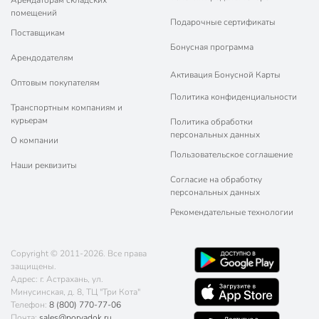
Арендаторам складских
помещений
Подарочные сертификаты
Поставщикам
Бонусная программа
Арендодателям
Активация Бонусной Карты
Оптовым покупателям
Политика конфиденциальности
Транспортным компаниям и
курьерам
Политика обработки
персональных данных
О компании
Пользовательское соглашение
Наши реквизиты
Согласие на обработку
персональных данных
Рекомендательные технологии
Copyright © 2011-2026. Все права
защищены.
Адрес: г. Астрахань, ул.
Минусинская, д. 8, ТЦ "Три Кота"
Телефон:
8 (800) 770-77-06
Почта:
sales@poryadok.ru