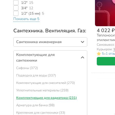
1/2"
15
3/4"
12
1/2" (15 мм)
5
Показать еще 5
4 022 ₽
Сантехника. Вентиляция. Газ:
Теплоносит
этиленглик
Сантехника инженерная
горюч, Valf
Самовывоз
Курьером:
1
Резьбовой фитинг (724)
•
5
1 отз
Комплектующие для
Арматура запорная (373)
сантехники
Полипропилен (291)
Сифоны (372)
Канализация (238)
Подводка для воды (337)
Полиэтилен низкого давления (229)
Комплектующие для смесителей (270)
Канализационные трубы (127)
Уплотнительные материалы (259)
Теплый пол (64)
Комплектующие для радиатора (231)
Полипропиленовые трубы (61)
Арматура для бачка (98)
Металлопластик (49)
Крепления для сантехники (33)