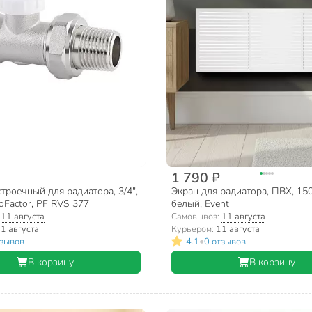
1 790 ₽
троечный для радиатора, 3/4",
Экран для радиатора, ПВХ, 15
oFactor, PF RVS 377
белый, Event
:
11 августа
Самовывоз:
11 августа
1 августа
Курьером:
11 августа
•
тзывов
4.1
0 отзывов
В корзину
В корзину