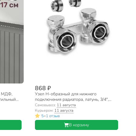
868 ₽
, МДФ,
Узел Н-образный для нижнего
Стильный
подключения радиатора, латунь, 3/4",
угловой, 90°, никелированный, RTP,
Самовывоз:
11 августа
39491
Курьером:
11 августа
•
5
1 отзыв
В корзину