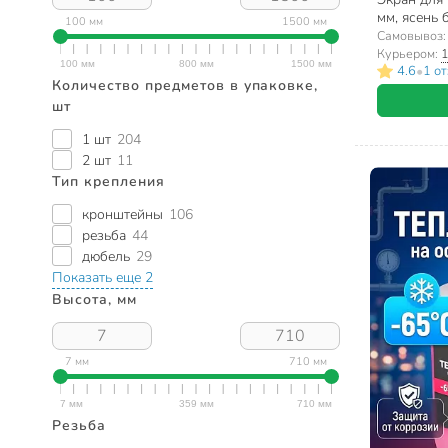
мм, ясень 
100 мм
1500 мм
Стильный
Самовывоз
Курьером:
1
•
4.6
1 о
Количество предметов в упаковке,
шт
1 шт
204
2 шт
11
Тип крепления
кронштейны
106
резьба
44
дюбель
29
Показать еще 2
Высота, мм
7 мм
710 мм
Резьба