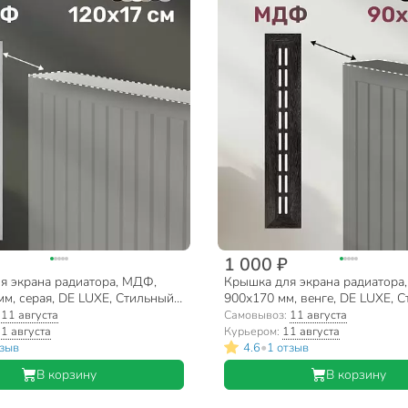
1 000 ₽
я экрана радиатора, МДФ,
Крышка для экрана радиатора
м, серая, DE LUXE, Стильный
900х170 мм, венге, DE LUXE, 
Дом
:
11 августа
Самовывоз:
11 августа
1 августа
Курьером:
11 августа
•
тзыв
4.6
1 отзыв
В корзину
В корзину