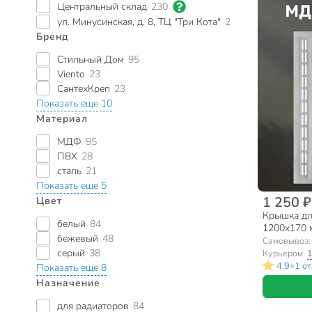
Центральный склад
230
ул. Минусинская, д. 8, ТЦ "Три Кота"
2
Бренд
Стильный Дом
95
Viento
23
СантехКреп
23
Показать еще 10
Материал
МДФ
95
ПВХ
28
сталь
21
Показать еще 5
1 250 ₽
Цвет
Крышка дл
белый
84
1200х170 м
бежевый
48
Дом
Самовывоз
серый
38
Курьером:
1
•
4.9
1 о
Показать еще 8
Назначение
для радиаторов
84