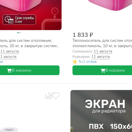
1 833 ₽
ель для систем отопления,
Теплоноситель для систем ото
оль, 20 кг, в закрытую систему,
этиленгликоль, 10 кг, в закрыт
ex
горюч, Valfex
:
11 августа
Самовывоз:
11 августа
1 августа
Курьером:
11 августа
•
ыв
5
1 отзыв
В корзину
В корзину