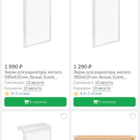
1 990 ₽
1 290 ₽
Экран для радиатора, металл,
Экран для радиатора, металл,
590х610 мм, белый, Event,
390х610 мм, белый, Event,
РЭМ-6-кс
РЭМ-4-кс
Самовывоз:
10 августа
Самовывоз:
10 августа
Курьером:
10 августа
Курьером:
10 августа
4
1 отзыв
4.2
1 отзыв
•
•
В корзину
В корзину