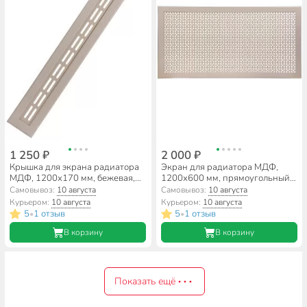
1 250 ₽
2 000 ₽
Крышка для экрана радиатора
Экран для радиатора МДФ,
МДФ, 1200х170 мм, бежевая,
1200х600 мм, прямоугольный,
DE LUXE, Стильный Дом
бежевый DE LUXE, Дамаско,
Самовывоз:
10 августа
Самовывоз:
10 августа
Стильный Дом, v532792
Курьером:
10 августа
Курьером:
10 августа
5
1 отзыв
5
1 отзыв
•
•
В корзину
В корзину
Показать ещё