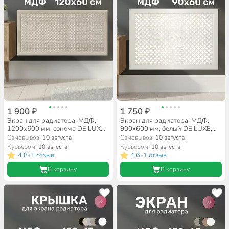
1 900 ₽
1 750 ₽
Экран для радиатора, МДФ,
Экран для радиатора, МДФ,
1200х600 мм, сонома DE LUXE,
900х600 мм, белый DE LUXE,
Дамаско, Стильный Дом
Готико, Стильный Дом
Самовывоз:
10 августа
Самовывоз:
10 августа
Курьером:
10 августа
Курьером:
10 августа
4.8
1 отзыв
4.6
1 отзыв
•
•
В корзину
В корзину