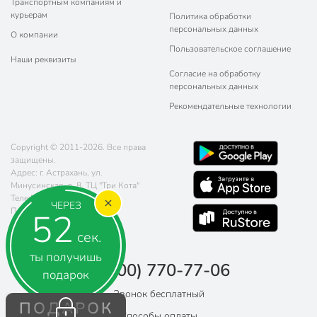
Транспортным компаниям и
курьерам
Политика обработки
персональных данных
О компании
Пользовательское соглашение
Наши реквизиты
Согласие на обработку
персональных данных
Рекомендательные технологии
Copyright © 2011-2026. Все права
защищены.
Адрес: г. Астрахань, ул.
Минусинская, д. 8, ТЦ "Три Кота"
Телефон:
8 (800) 770-77-06
ЧЕРЕЗ
Почта:
sales@poryadok.ru
51
сек.
ты получишь
8 (800) 770-77-06
подарок
Звонок бесплатный
ПОДАРОК
Способы оплаты