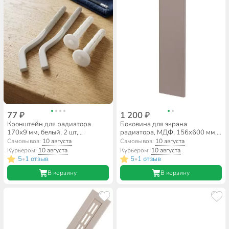
77 ₽
1 200 ₽
Кронштейн для радиатора
Боковина для экрана
170х9 мм, белый, 2 шт,
радиатора, МДФ, 156х600 мм,
ProFactor, PF RBP 569
мокко, DE LUXE, Стильный Дом
Самовывоз:
10 августа
Самовывоз:
10 августа
Курьером:
10 августа
Курьером:
10 августа
5
1 отзыв
5
1 отзыв
•
•
В корзину
В корзину