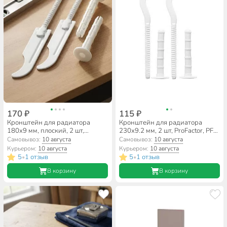
170 ₽
115 ₽
Кронштейн для радиатора
Кронштейн для радиатора
180х9 мм, плоский, 2 шт,
230х9.2 мм, 2 шт, ProFactor, PF
ProFactor, PF RBP 570
RBP 601
Самовывоз:
10 августа
Самовывоз:
10 августа
Курьером:
10 августа
Курьером:
10 августа
5
1 отзыв
5
1 отзыв
•
•
В корзину
В корзину