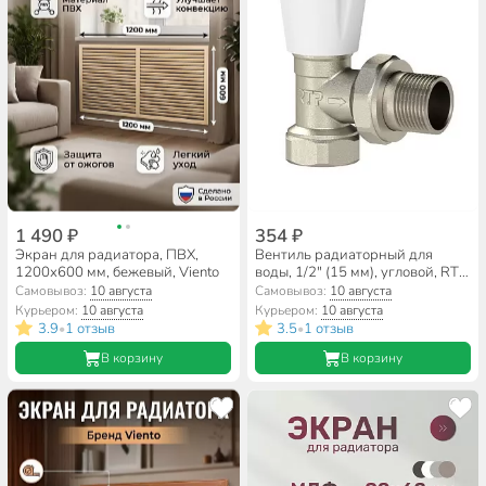
1 490 ₽
354 ₽
Экран для радиатора, ПВХ,
Вентиль радиаторный для
1200х600 мм, бежевый, Viento
воды, 1/2" (15 мм), угловой, RTP,
28500
Самовывоз:
10 августа
Самовывоз:
10 августа
Курьером:
10 августа
Курьером:
10 августа
3.9
1 отзыв
3.5
1 отзыв
•
•
В корзину
В корзину