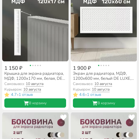
1 150 ₽
1 900 ₽
Крышка для экрана радиатора,
Экран для радиатора, МДФ,
МДФ, 1200х170 мм, белая, DE
1200х600 мм, белый DE LUXE,
LUXE, Стильный Дом
Готико, Стильный Дом
Самовывоз:
10 августа
Самовывоз:
10 августа
Курьером:
10 августа
Курьером:
10 августа
4.7
1 отзыв
4.6
1 отзыв
•
•
В корзину
В корзину