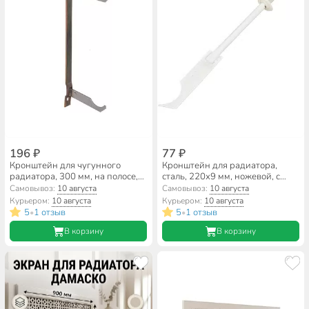
196 ₽
77 ₽
Кронштейн для чугунного
Кронштейн для радиатора,
радиатора, 300 мм, на полосе,
сталь, 220х9 мм, ножевой, с
СантехКреп, 1.1.1.1
дюбелем к 6.8, СантехКреп,
Самовывоз:
10 августа
Самовывоз:
10 августа
1.1.2.4
Курьером:
10 августа
Курьером:
10 августа
5
1 отзыв
5
1 отзыв
•
•
В корзину
В корзину