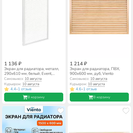
1 136 ₽
1 214 ₽
Экран для радиатора, металл,
Экран для радиатора, ПВХ,
290х610 мм, белый, Event,
900х600 мм, дуб, Viento
РЭМ-3-кс
Самовывоз:
10 августа
Самовывоз:
10 августа
Курьером:
10 августа
Курьером:
10 августа
4.4
1 отзыв
4.6
1 отзыв
•
•
В корзину
В корзину