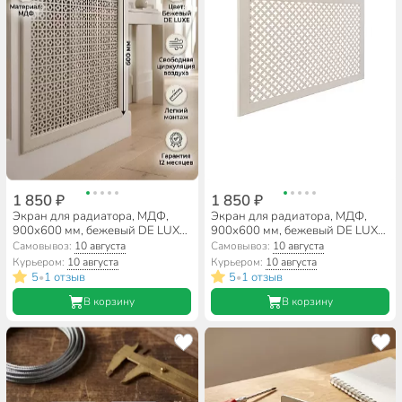
1 850 ₽
1 850 ₽
Экран для радиатора, МДФ,
Экран для радиатора, МДФ,
900х600 мм, бежевый DE LUXE,
900х600 мм, бежевый DE LUXE,
Дамаско, Стильный Дом
Готико, Стильный Дом
Самовывоз:
10 августа
Самовывоз:
10 августа
Курьером:
10 августа
Курьером:
10 августа
5
1 отзыв
5
1 отзыв
•
•
В корзину
В корзину