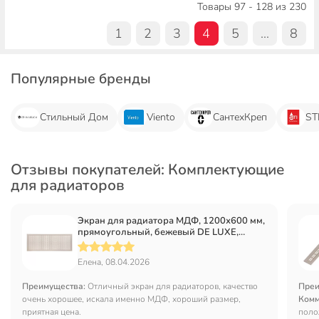
Товары 97 - 128 из 230
1
2
3
4
5
...
8
Популярные бренды
Стильный Дом
Viento
СантехКреп
ST
Отзывы покупателей: Комплектующие
для радиаторов
Экран для радиатора МДФ, 1200х600 мм,
прямоугольный, бежевый DE LUXE,
Дамаско, Стильный Дом, v532792
Елена, 08.04.2026
Преимущества:
Отличный экран для радиаторов, качество
Преи
очень хорошее, искала именно МДФ, хороший размер,
Комм
приятная цена.
поло