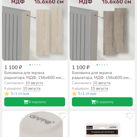
1 100 ₽
1 100 ₽
Боковина для экрана
Боковина для экрана
радиатора, МДФ, 156х600 мм,
радиатора, МДФ, 156х600 мм,
дуб сонома, Стильный Дом
дуб винтаж, Стильный Дом
Самовывоз:
10 августа
Самовывоз:
10 августа
Курьером:
10 августа
Курьером:
10 августа
5
1 отзыв
5
1 отзыв
•
•
В корзину
В корзину