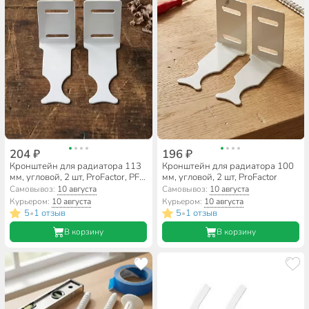
204 ₽
196 ₽
Кронштейн для радиатора 113
Кронштейн для радиатора 100
мм, угловой, 2 шт, ProFactor, PF
мм, угловой, 2 шт, ProFactor
RBA 600.113
Самовывоз:
10 августа
Самовывоз:
10 августа
Курьером:
10 августа
Курьером:
10 августа
5
1 отзыв
5
1 отзыв
•
•
В корзину
В корзину