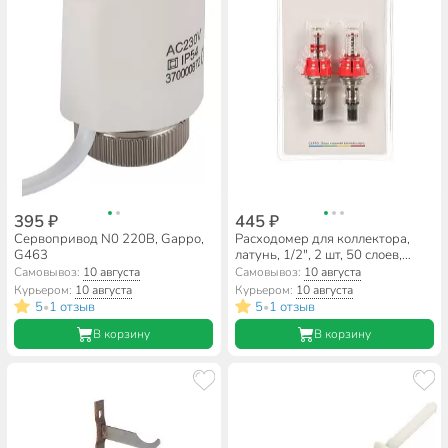
395 ₽
445 ₽
Сервопривод N0 220B, Gappo,
Расходомер для коллектора,
G463
латунь, 1/2", 2 шт, 50 слоев,
Gappo, G434.04
Самовывоз:
10 августа
Самовывоз:
10 августа
Курьером:
10 августа
Курьером:
10 августа
5
1 отзыв
5
1 отзыв
•
•
В корзину
В корзину