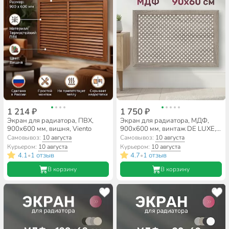
1 214 ₽
1 750 ₽
Экран для радиатора, ПВХ,
Экран для радиатора, МДФ,
900х600 мм, вишня, Viento
900х600 мм, винтаж DE LUXE,
Готико, Стильный Дом
Самовывоз:
10 августа
Самовывоз:
10 августа
Курьером:
10 августа
Курьером:
10 августа
4.1
1 отзыв
4.7
1 отзыв
•
•
В корзину
В корзину