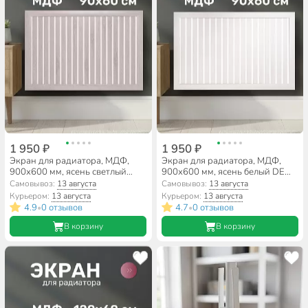
1 950 ₽
1 950 ₽
Экран для радиатора, МДФ,
Экран для радиатора, МДФ,
900х600 мм, ясень светлый
900х600 мм, ясень белый DE
DE LUXE, реечный, Стильный
LUXE, реечный, Стильный Дом
Самовывоз:
13 августа
Самовывоз:
13 августа
Дом
Курьером:
13 августа
Курьером:
13 августа
4.9
0 отзывов
4.7
0 отзывов
•
•
В корзину
В корзину