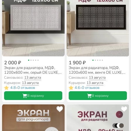
2 000 ₽
1 900 ₽
Экран для радиатора, МДФ,
Экран для радиатора, МДФ,
1200х600 мм, серый DE LUXE,
1200х600 мм, венге DE LUXE,
Дамаско, Стильный Дом
Дамаско, Стильный Дом
Самовывоз:
13 августа
Самовывоз:
13 августа
Курьером:
13 августа
Курьером:
13 августа
4.8
0 отзывов
4.6
0 отзывов
•
•
В корзину
В корзину