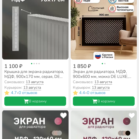
1 100 ₽
1 850 ₽
Крышка для экрана радиатора,
Экран для радиатора, МДФ,
МДФ, 900х170 мм, серая, DE
900х600 мм, мокко DE LUXE,
LUXE, Стильный Дом
Глория, Стильный Дом
Самовывоз:
13 августа
Самовывоз:
13 августа
Курьером:
13 августа
Курьером:
13 августа
4.7
0 отзывов
4.4
0 отзывов
•
•
В корзину
В корзину