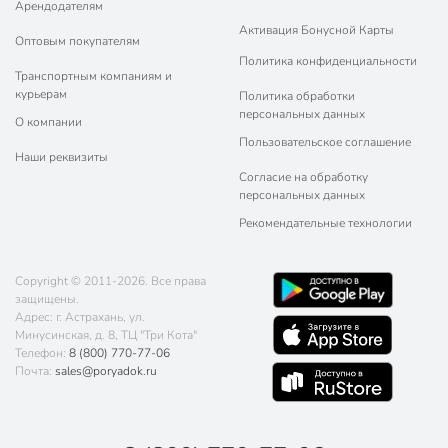
Арендодателям
Активация Бонусной Карты
Оптовым покупателям
Политика конфиденциальности
Транспортным компаниям и
курьерам
Политика обработки
персональных данных
О компании
Пользовательское соглашение
Наши реквизиты
Согласие на обработку
персональных данных
Рекомендательные технологии
Copyright © 2011-2026. Все права
защищены.
Адрес: г. Астрахань, ул.
Минусинская, д. 8, ТЦ "Три Кота"
Телефон:
8 (800) 770-77-06
Почта:
sales@poryadok.ru