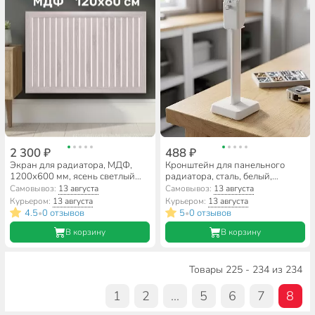
2 300 ₽
488 ₽
Экран для радиатора, МДФ,
Кронштейн для панельного
1200х600 мм, ясень светлый
радиатора, сталь, белый,
DE LUXE, реечный, Стильный
напольный, распорный, к 11.31,
Самовывоз:
13 августа
Самовывоз:
13 августа
Дом
СантехКреп, 1.1.3.6.
Курьером:
13 августа
Курьером:
13 августа
4.5
0 отзывов
5
0 отзывов
•
•
В корзину
В корзину
Товары 225 - 234 из 234
1
2
...
5
6
7
8