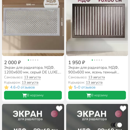
2 000 ₽
1 950 ₽
Экран для радиатора, МДФ,
Экран для радиатора, МДФ,
1200х600 мм, серый DE LUXE,
900х600 мм, ясень темный
Готико, Стильный Дом
DE LUXE, реечный, Стильный
Самовывоз:
13 августа
Самовывоз:
13 августа
Дом
Курьером:
13 августа
Курьером:
13 августа
4.6
0 отзывов
5
0 отзывов
•
•
В корзину
В корзину