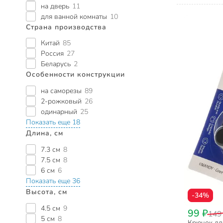
на дверь
11
для ванной комнаты
10
Страна производства
Китай
85
Россия
27
Беларусь
2
Особенности конструкции
на саморезы
89
2-рожковый
26
одинарный
25
Показать еще 18
Длина, см
7.3 см
8
7.5 см
8
6 см
6
Показать еще 36
Высота, см
-34%
4.5 см
9
99 ₽
149
5 см
8
Крючок для