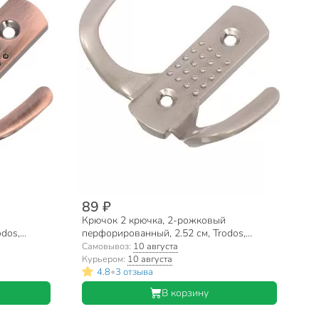
89 ₽
Крючок 2 крючка, 2-рожковый
odos,
перфорированный, 2.52 см, Trodos,
04.41.05, 302078, никель
Самовывоз:
10 августа
Курьером:
10 августа
•
4.8
3 отзыва
В корзину