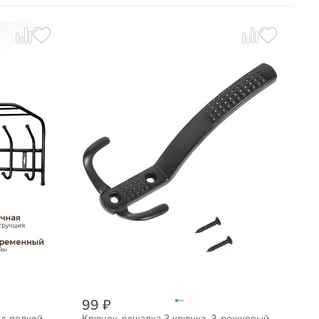
99 ₽
 с полкой,
Крючок-вешалка 3 крючка, 3-рожковый,