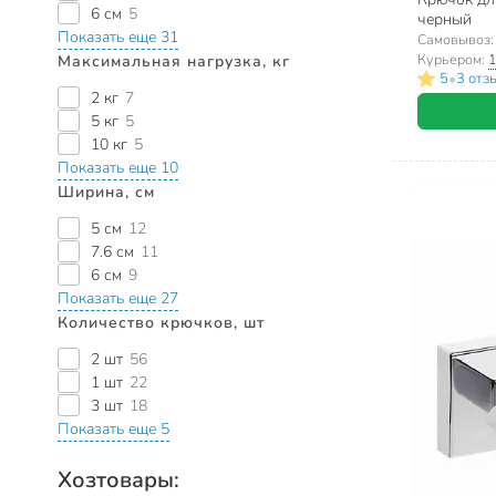
6 см
5
черный
Показать еще 31
Самовывоз
Курьером:
1
Максимальная нагрузка, кг
•
5
3 отз
2 кг
7
5 кг
5
10 кг
5
Показать еще 10
Ширина, см
5 см
12
7.6 см
11
6 см
9
Показать еще 27
Количество крючков, шт
2 шт
56
1 шт
22
3 шт
18
Показать еще 5
Хозтовары: