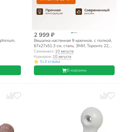
2 999 ₽
phinium,
Вешалка настенная 9 крючков, с полкой,
й
67х27х51.3 см, сталь, ЗМИ, Торонто 22,
ВСПТ22 ГР, графит
Самовывоз:
10 августа
Курьером:
10 августа
•
5
3 отзыва
В корзину