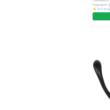
Самовывоз
Курьером:
1
Мочалки для посуды (3)
•
5
2 отз
Пылевыбивалки (2)