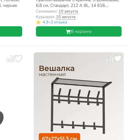
8, черная
6.8 см, Стандарт, 212 A BL, 14 618,
матовый черный
Самовывоз:
10 августа
Курьером:
10 августа
•
4.9
3 отзыва
В корзину