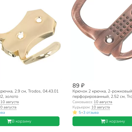
89 ₽
рючка, 2.9 см, Trodos, 04.43.01
Крючок 2 крючка, 2-рожковый
2, золото
перфорированный, 2.52 см, Tr
04.41.30, 302080, медь
:
10 августа
Самовывоз:
10 августа
0 августа
Курьером:
10 августа
•
ыва
5
3 отзыва
В корзину
В корзину