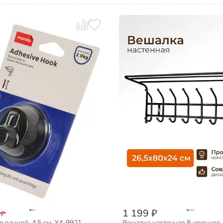
1 199 ₽
 ₽
 ванной, 4.5 см, Y4-9921,
Вешалка настенная 8 крючков,