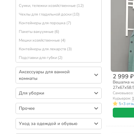
Сумки, тележки хозяйственные (12)
Чехлы для гладильной доски (10)
Контейнеры для порошка (7)
Пакеты вакуумные (6)
Мешки хозяйственные (4)
Контейнеры для лекарств (3)
Подставки для губки (2)
Аксессуары для ванной
2 999 ₽
комнаты
Вешалка на
Полотенца (286)
27х67х58.5
Для уборки
ВСПТ22 Б,
Самовывоз
Коврики для ванной и душевой (181)
Курьером:
1
Чистящие средства (382)
•
5
3 отз
Шторы для ванн (115)
Прочее
Тазы (96)
Ерши (76)
Веревки (74)
Ведра (91)
Мыльницы (74)
Уход за одеждой и обувью
Одноразовая одежда (35)
Мусорные контейнеры (62)
Дозаторы (72)
Доски гладильные (41)