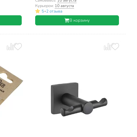
бронза
Самовывоз:
10 августа
Курьером:
10 августа
•
5
2 отзыва
В корзину