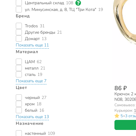
Центральный склад
108
ул. Минусинская, д. 8, ТЦ "Три Кота"
19
Бренд
Trodos
31
Другие бренды
21
Домарт
13
Показать еще 11
Материал
ЦАМ
62
металл
21
сталь
19
Показать еще 7
86 ₽
Цвет
Крючок 2 к
черный
27
N08, 30208
хром
18
Самовывоз
белый
16
Курьером:
1
•
5
3 отз
Показать еще 13
Назначение
настенный
109